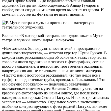
создает яркие маски. А до недавнего времени главный
художник Театра им. Комиссаржевской Анвар Гумаров в
свободное от создания макетов время вырезает из дерева. И
кажется, простор их фантазии не имеет предела.
Выставка «В мастерской театрального художника» в Музее
театра и музыки. Фото: Дарья Сибирякова
«Нам хотелось бы погрузить посетителей в пространство
душевного творчества», — отметил куратор Юрий Сучков. В
каждом зале, рассказывающем об основных вехах творчества
того или иного художника в эскизах и фотографиях, есть не
просто уникальные, а невероятно трогательные экспонаты,
напрямую связанные с личными впечатлениями мастеров.
«Пастух нам с восторгом рассказывал, что там везде все в
граффити: водосточные трубы, провода, кабель-каналы! Это
его безумно поражало!» — поделилась заведующая
выставочным отделом музея Наталия Селявко, указывая на
красочную фотографию из Файв-Пойнтс, где поблизости
находилась мастерская Семена Пастуха. И таких трогательных
экспонатов — множество. Отдельное место в экспозиции,
особенно контрастирующее с фотографией Пастуха, занимает
фотография сгоревшей мастерской Александра Шишкина-