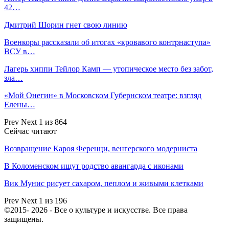
42…
Дмитрий Шорин гнет свою линию
Военкоры рассказали об итогах «кровавого контрнаступа»
ВСУ в…
Лагерь хиппи Тейлор Камп — утопическое место без забот,
зла…
«Мой Онегин» в Московском Губернском театре: взгляд
Елены…
Prev
Next
1 из 864
Сейчас читают
Возвращение Кароя Ференци, венгерского модерниста
В Коломенском ищут родство авангарда с иконами
Вик Мунис рисует сахаром, пеплом и живыми клетками
Prev
Next
1 из 196
©2015- 2026 - Все о культуре и искусстве. Все права
защищены.