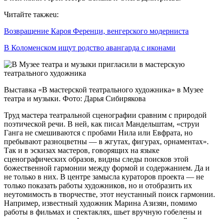
Читайте такжеu:
Возвращение Кароя Ференци, венгерского модерниста
В Коломенском ищут родство авангарда с иконами
Выставка «В мастерской театрального художника» в Музее
театра и музыки. Фото: Дарья Сибирякова
Труд мастера театральной сценографии сравним с природой
поэтической речи. В ней, как писал Мандельштам, «струи
Ганга не смешиваются с пробами Нила или Евфрата, но
пребывают разноцветны — в жгутах, фигурах, орнаментах».
Так и в эскизах мастеров, говорящих на языке
сценографических образов, видны следы поисков этой
божественной гармонии между формой и содержанием. Да и
не только в них. В центре замысла кураторов проекта — не
только показать работы художников, но и отобразить их
неутомимость в творчестве, этот неустанный поиск гармонии.
Например, известный художник Марина Азизян, помимо
работы в фильмах и спектаклях, шьет вручную гобелены и