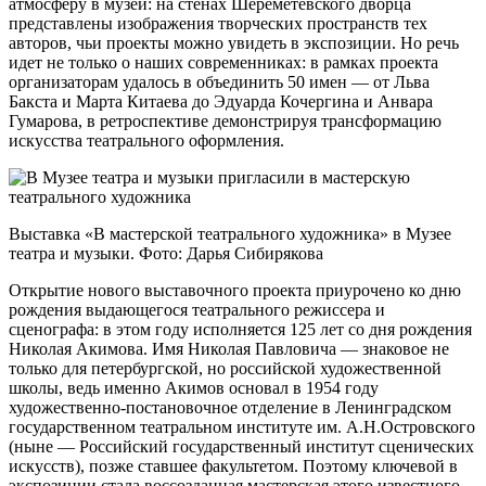
атмосферу в музей: на стенах Шереметевского дворца
представлены изображения творческих пространств тех
авторов, чьи проекты можно увидеть в экспозиции. Но речь
идет не только о наших современниках: в рамках проекта
организаторам удалось в объединить 50 имен — от Льва
Бакста и Марта Китаева до Эдуарда Кочергина и Анвара
Гумарова, в ретроспективе демонстрируя трансформацию
искусства театрального оформления.
Выставка «В мастерской театрального художника» в Музее
театра и музыки. Фото: Дарья Сибирякова
Открытие нового выставочного проекта приурочено ко дню
рождения выдающегося театрального режиссера и
сценографа: в этом году исполняется 125 лет со дня рождения
Николая Акимова. Имя Николая Павловича — знаковое не
только для петербургской, но российской художественной
школы, ведь именно Акимов основал в 1954 году
художественно-постановочное отделение в Ленинградском
государственном театральном институте им. А.Н.Островского
(ныне — Российский государственный институт сценических
искусств), позже ставшее факультетом. Поэтому ключевой в
экспозиции стала воссозданная мастерская этого известного