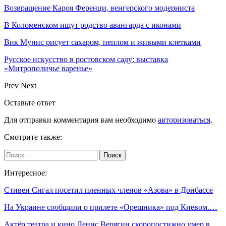
Возвращение Кароя Ференци, венгерского модерниста
В Коломенском ищут родство авангарда с иконами
Вик Мунис рисует сахаром, пеплом и живыми клетками
Русское искусство в ростовском саду: выставка
«Митрополичье варенье»
Prev
Next
Оставьте ответ
Для отправки комментария вам необходимо
авторизоваться
.
Смотрите также:
Интересное:
Стивен Сигал посетил пленных членов «Азова» в Донбассе
На Украине сообщили о прилете «Орешника» под Киевом.…
Актёр театра и кино Денис Верягин скоропостижно умер в