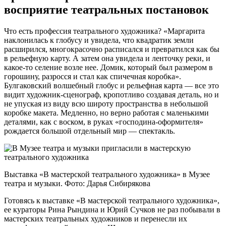
восприятие театральных постановок
Что есть профессия театрального художника? «Маргарита
наклонилась к глобусу и увидела, что квадратик земли
расширился, многокрасочно расписался и превратился как бы
в рельефную карту. А затем она увидела и ленточку реки, и
какое-то селение возле нее. Домик, который был размером в
горошину, разросся и стал как спичечная коробка».
Булгаковский волшебный глобус и рельефная карта — все это
видит художник-сценограф, кропотливо создавая деталь, но и
не упуская из виду всю широту пространства в небольшой
коробке макета. Медленно, но верно работая с маленькими
деталями, как с воском, в руках «господина-оформителя»
рождается большой отдельный мир — спектакль.
Выставка «В мастерской театрального художника» в Музее
театра и музыки. Фото: Дарья Сибирякова
Готовясь к выставке «В мастерской театрального художника»,
ее кураторы Рина Рындина и Юрий Сучков не раз побывали в
мастерских театральных художников и перенесли их