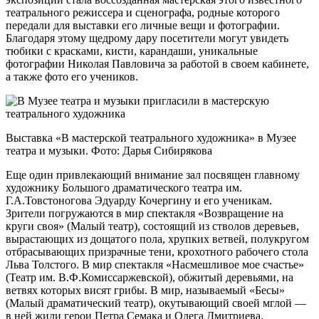
театрального режиссера и сценографа, родные которого
передали для выставки его личные вещи и фотографии.
Благодаря этому щедрому дару посетители могут увидеть
тюбики с красками, кисти, карандаши, уникальные
фотографии Николая Павловича за работой в своем кабинете,
а также фото его учеников.
Выставка «В мастерской театрального художника» в Музее
театра и музыки. Фото: Дарья Сибирякова
Еще один привлекающий внимание зал посвящен главному
художнику Большого драматического театра им.
Г.А.Товстоногова Эдуарду Кочергину и его ученикам.
Зрители погружаются в мир спектакля «Возвращение на
круги своя» (Малый театр), состоящий из стволов деревьев,
вырастающих из дощатого пола, хрупких ветвей, полукругом
отбрасывающих призрачные тени, крохотного рабочего стола
Льва Толстого. В мир спектакля «Насмешливое мое счастье»
(Театр им. В.Ф.Комиссаржевской), обжитый деревьями, на
ветвях которых висят грибы. В мир, называемый «Бесы»
(Малый драматический театр), окутывающий своей мглой —
в ней жили герои Петра Семака и Олега Дмитриева.