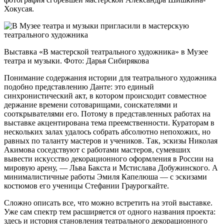
Хокусая.
Выставка «В мастерской театрального художника» в Музее
театра и музыки. Фото: Дарья Сибирякова
Понимание содержания истории для театрального художника
подобно представлению Данте: это единый
синхронистический акт, в котором происходит совместное
держание времени сотоварищами, соискателями и
сооткрывателями его. Потому в представленных работах на
выставке акцентирована тема преемственности. Кураторам в
нескольких залах удалось собрать абсолютно непохожих, но
равных по таланту мастеров и учеников. Так, эскизы Николая
Акимова соседствуют с работами мастеров, сумевших
вывести искусство декорационного оформления в России на
мировую арену, — Льва Бакста и Мстислава Добужинского. А
минималистичные работы Эмиля Капелюша — с эскизами
костюмов его ученицы Стефании Граурогкайте.
Сложно описать все, что можно встретить на этой выставке.
Уже сам спектр тем расширяется от одного названия проекта:
здесь и история становления театрального декорационного