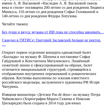
имени А. Я. Вагановой «Наследие А. Я. Вагановой сквозь
века и стили» посвящена 200-летию со дня рождения Людвига
Минкуса, 110-летию со дня рождения Софьи Головкиной и
140-летию со дня рождения Фёдора Лопухова.
Читайте такжеu:
Без души и вкуса: музыка от ИИ пока не способна завоевать…
Скандал в ГИТИСе: Григорий Заславский больше не ректор.
…
Откроет первое отделение концерта одноактный балет
«Баллады» на музыку Ф. Шопена в постановке Софьи
Гайдуковой и Константина Матулевского. Лишённый
сюжетной линии и сфокусированный на образах, балет
отличается эмоциональной структурой, стремящейся к
отображению внутренних переживаний и романтических
образов. Костюмы выполнены по эскизам известного
российского модельера, заслуженного художника РФ Игоря
Чапурина.
Изящная миниатюра «Детское Pas de deux» на музыку Петра
Чайковского (Хореография Марата Газиева и Николая
Цискаридзе) была создана в 2014 году для юных