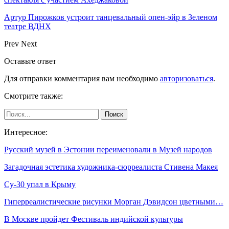
Артур Пирожков устроит танцевальный опен-эйр в Зеленом
театре ВДНХ
Prev
Next
Оставьте ответ
Для отправки комментария вам необходимо
авторизоваться
.
Смотрите также:
Интересное:
Русский музей в Эстонии переименовали в Музей народов
Загадочная эстетика художника-сюрреалиста Стивена Макея
Су-30 упал в Крыму
Гиперреалистические рисунки Морган Дэвидсон цветными…
В Москве пройдет Фестиваль индийской культуры