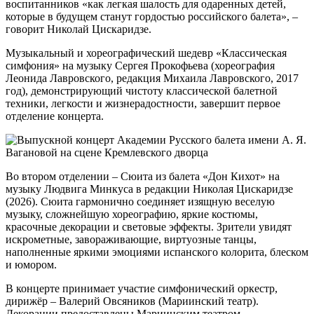
воспитанников «как легкая шалость для одаренных детей,
которые в будущем станут гордостью российского балета», –
говорит Николай Цискаридзе.
Музыкальный и хореографический шедевр «Классическая
симфония» на музыку Сергея Прокофьева (хореография
Леонида Лавровского, редакция Михаила Лавровского, 2017
год), демонстрирующий чистоту классической балетной
техники, легкости и жизнерадостности, завершит первое
отделение концерта.
Во втором отделении – Сюита из балета «Дон Кихот» на
музыку Людвига Минкуса в редакции Николая Цискаридзе
(2026). Сюита гармонично соединяет изящную веселую
музыку, сложнейшую хореографию, яркие костюмы,
красочные декорации и световые эффекты. Зрители увидят
искрометные, завораживающие, виртуозные танцы,
наполненные яркими эмоциями испанского колорита, блеском
и юмором.
В концерте принимает участие симфонический оркестр,
дирижёр – Валерий Овсяников (Мариинский театр).
Декорации предоставлены Мариинским театром.