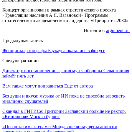
Концерт организован в рамках стратегического проекта
«Трансляция наследия А.Я. Вагановой» Программы
стратегического академического лидерства «Приоритет-2030».
Источник:
argumenti.ru
Предыдущая запись
Женщины-фотографы Баухауса оказались в фокусе
Следующая запись
Директор: восстановление здания музея обороны Севастополя
займёт пять лет
Вам также могут понравиться
Еще от автора
Без души и вкуса: музыка от ИИ пока не способна завоевать
миллионы слушателей
Скандал в ГИТИСе: Григорий Заславский больше не ректор.
«Киношная» Москва бурлит
«Позор таким актерам»: Молдаване возмущены анонсом
спектакля с участием Ахеджаковой