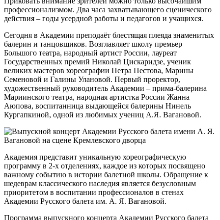
Приковать внимание зрителей можно только высочайшим
профессионализмом. Два часа захватывающего сценического
действия – годы усердной работы и педагогов и учащихся.
Сегодня в Академии преподаёт блестящая плеяда знаменитых
балерин и танцовщиков. Возглавляет школу премьер
Большого театра, народный артист России, лауреат
Государственных премий Николай Цискаридзе, ученик
великих мастеров хореографии Петра Пестова, Марины
Семеновой и Галины Улановой. Первый проректор,
художественный руководитель Академии – прима-балерина
Мариинского театра, народная артистка России Жанна
Аюпова, воспитанница выдающейся балерины Нинель
Кургапкиной, одной из любимых учениц А.Я. Вагановой.
Академия представит уникальную хореографическую
программу в 2-х отделениях, каждое из которых посвящено
важному событию в истории балетной школы. Обращение к
шедеврам классического наследия является безусловным
приоритетом в воспитании профессионалов в стенах
Академии Русского балета им. А. Я. Вагановой.
Программа выпускного концерта Академии Русского балета