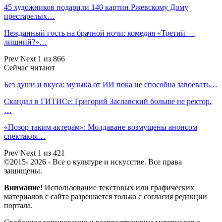
45 художников подарили 140 картин Ржевскому Дому
престарелых…
Нежданный гость на брачной ночи: комедия «Третий —
лишний?»…
Prev
Next
1 из 866
Сейчас читают
Без души и вкуса: музыка от ИИ пока не способна завоевать…
Скандал в ГИТИСе: Григорий Заславский больше не ректор.
…
«Позор таким актерам»: Молдаване возмущены анонсом
спектакля…
Prev
Next
1 из 421
©2015- 2026 - Все о культуре и искусстве. Все права
защищены.
Внимание!
Использование текстовых или графических
материалов с сайта разрешается только c согласия редакции
портала.