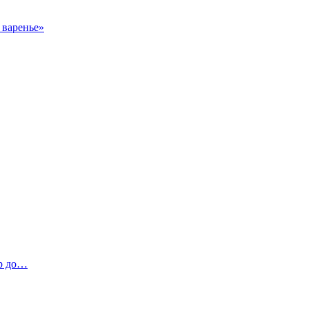
 варенье»
р до…