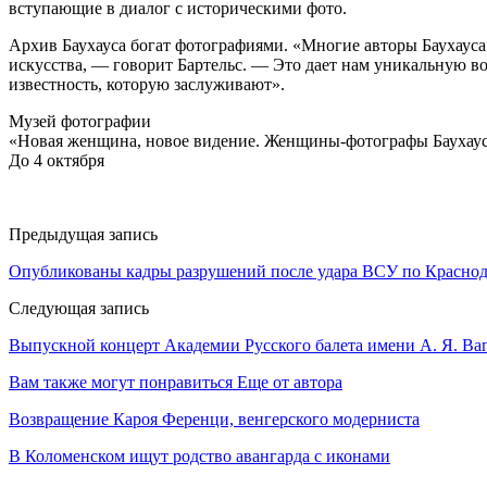
вступающие в диалог с историческими фото.
Архив Баухауса богат фотографиями. «Многие авторы Баухауса 
искусства, — говорит Бартельс. — Это дает нам уникальную в
известность, которую заслуживают».
Музей фотографии
«Новая женщина, новое видение. Женщины-фотографы Баухау
До 4 октября
Предыдущая запись
Опубликованы кадры разрушений после удара ВСУ по Красно
Следующая запись
Выпускной концерт Академии Русского балета имени А. Я. Ва
Вам также могут понравиться
Еще от автора
Возвращение Кароя Ференци, венгерского модерниста
В Коломенском ищут родство авангарда с иконами