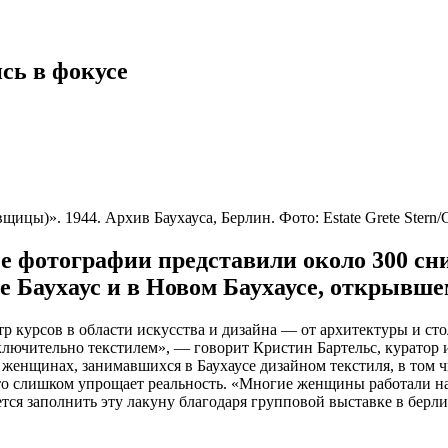
сь в фокусе
ы)». 1944. Архив Баухауса, Берлин. Фото: Estate Grete Stern/Ga
ее фотографии представили около 300 с
 Баухаус и в Новом Баухаусе, открывшем
р курсов в области искусства и дизайна — от архитектуры и ст
лючительно текстилем», — говорит Кристин Бартельс, куратор и
 женщинах, занимавшихся в Баухаусе дизайном текстиля, в том 
это слишком упрощает реальность. «Многие женщины работали на
ется заполнить эту лакуну благодаря групповой выставке в бер