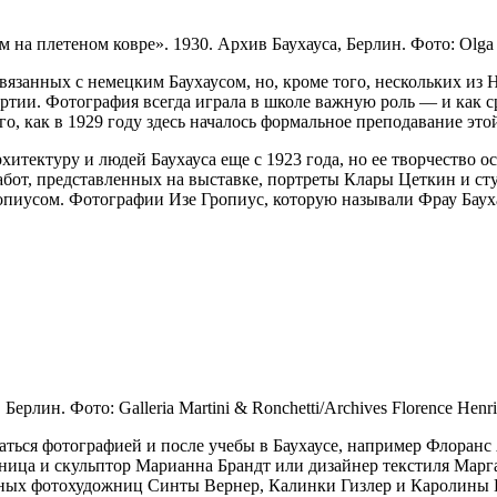
 плетеном ковре». 1930. Архив Баухауса, Берлин. Фото: Olga 
язанных с немецким Баухаусом, но, кроме того, нескольких из 
ртии. Фотография всегда играла в школе важную роль — и как с
го, как в 1929 году здесь началось формальное преподавание эт
тектуру и людей Баухауса еще с 1923 года, но ее творчество ос
абот, представленных на выставке, портреты Клары Цеткин и ст
опиусом. Фотографии Изе Гропиус, которую называли Фрау Баух
ерлин. Фото: Galleria Martini & Ronchetti/Archives Florence Henri
аться фотографией и после учебы в Баухаусе, например Флоранс
жница и скульптор Марианна Брандт или дизайнер текстиля Марг
ных фотохудожниц Синты Вернер, Калинки Гизлер и Каролины Ки