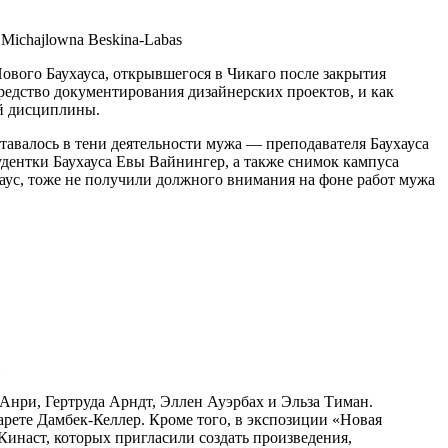
Michajlowna Beskina-Labas
Нового Баухауса, открывшегося в Чикаго после закрытия
редство документирования дизайнерских проектов, и как
ой дисциплины.
тавалось в тени деятельности мужа — преподавателя Баухауса
удентки Баухауса Евы Вайнингер, а также снимок кампуса
аус, тоже не получили должного внимания на фоне работ мужа
 Анри, Гертруда Арндт, Эллен Ауэрбах и Эльза Тиман.
арете Дамбек-Келлер. Кроме того, в экспозиции «Новая
наст, которых пригласили создать произведения,