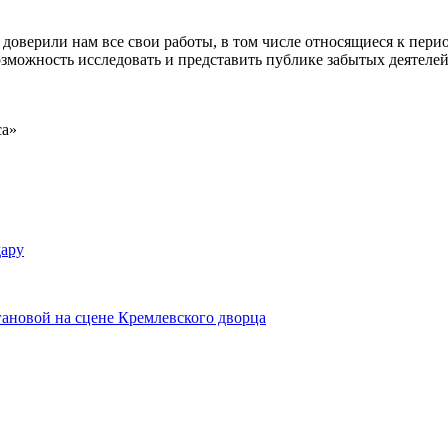
доверили нам все свои работы, в том числе относящиеся к перио
озможность исследовать и представить публике забытых деятеле
са»
дару
гановой на сцене Кремлевского дворца