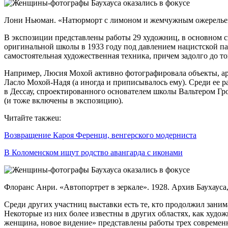
Лони Ньюман. «Натюрморт с лимоном и жемчужным ожерельем на
В экспозиции представлены работы 29 художниц, в основном св
оригинальной школы в 1933 году под давлением нацистской па
самостоятельная художественная техника, причем задолго до то
Например, Люсия Мохой активно фотографировала объекты, архи
Ласло Мохой-Надя (а иногда и приписывалось ему). Среди ее р
в Дессау, спроектированного основателем школы Вальтером Гр
(и тоже включены в экспозицию).
Читайте такжеu:
Возвращение Кароя Ференци, венгерского модерниста
В Коломенском ищут родство авангарда с иконами
Флоранс Анри. «Автопортрет в зеркале». 1928. Архив Баухауса, Б
Среди других участниц выставки есть те, кто продолжил заним
Некоторые из них более известны в других областях, как худо
женщина, новое видение» представлены работы трех современ