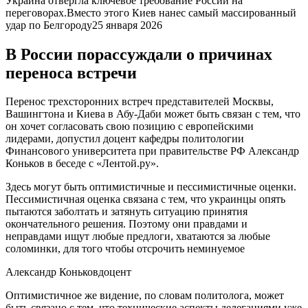
Украина отвергла ключевое требование России на
переговорах.Вместо этого Киев нанес самый массированный
удар по Белгороду25 января 2026
В России порассуждали о причинах
переноса встречи
Перенос трехсторонних встреч представителей Москвы,
Вашингтона и Киева в Абу-Даби может быть связан с тем, что
он хочет согласовать свою позицию с европейскими
лидерами, допустил доцент кафедры политологии
Финансового университета при правительстве РФ Александр
Коньков в беседе с «Лентой.ру».
Здесь могут быть оптимистичные и пессимистичные оценки.
Пессимистичная оценка связана с тем, что украинцы опять
пытаются заболтать и затянуть ситуацию принятия
окончательного решения. Поэтому они правдами и
неправдами ищут любые предлоги, хватаются за любые
соломинки, для того чтобы отсрочить неминуемое
Александр Коньковдоцент
Оптимистичное же видение, по словам политолога, может
быть связано с тем, что технические аспекты делегациями уже