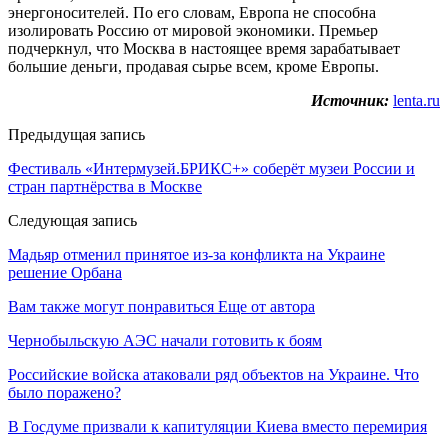
энергоносителей. По его словам, Европа не способна
изолировать Россию от мировой экономики. Премьер
подчеркнул, что Москва в настоящее время зарабатывает
большие деньги, продавая сырье всем, кроме Европы.
Источник:
lenta.ru
Предыдущая запись
Фестиваль «Интермузей.БРИКС+» соберёт музеи России и
стран партнёрства в Москве
Следующая запись
Мадьяр отменил принятое из-за конфликта на Украине
решение Орбана
Вам также могут понравиться
Еще от автора
Чернобыльскую АЭС начали готовить к боям
Российские войска атаковали ряд объектов на Украине. Что
было поражено?
В Госдуме призвали к капитуляции Киева вместо перемирия