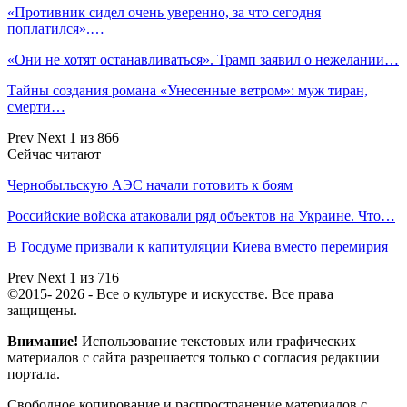
«Противник сидел очень уверенно, за что сегодня
поплатился».…
«Они не хотят останавливаться». Трамп заявил о нежелании…
Тайны создания романа «Унесенные ветром»: муж тиран,
смерти…
Prev
Next
1 из 866
Сейчас читают
Чернобыльскую АЭС начали готовить к боям
Российские войска атаковали ряд объектов на Украине. Что…
В Госдуме призвали к капитуляции Киева вместо перемирия
Prev
Next
1 из 716
©2015- 2026 - Все о культуре и искусстве. Все права
защищены.
Внимание!
Использование текстовых или графических
материалов с сайта разрешается только c согласия редакции
портала.
Свободное копирование и распространение материалов с