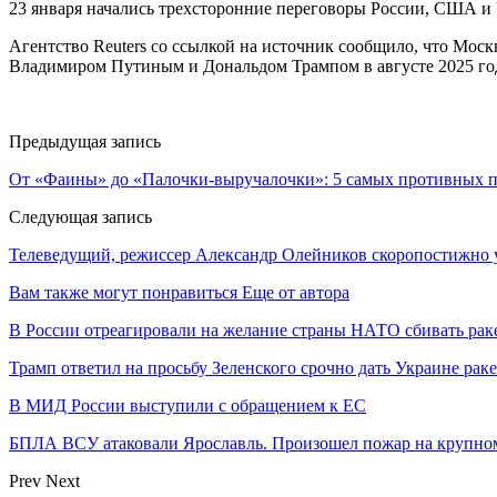
23 января начались трехсторонние переговоры России, США и
Агентство Reuters со ссылкой на источник сообщило, что Мо
Владимиром Путиным и Дональдом Трампом в августе 2025 года
Предыдущая запись
От «Фаины» до «Палочки-выручалочки»: 5 самых противных п
Следующая запись
Телеведущий, режиссер Александр Олейников скоропостижно ум
Вам также могут понравиться
Еще от автора
В России отреагировали на желание страны НАТО сбивать рак
Трамп ответил на просьбу Зеленского срочно дать Украине ра
В МИД России выступили с обращением к ЕС
БПЛА ВСУ атаковали Ярославль. Произошел пожар на крупн
Prev
Next