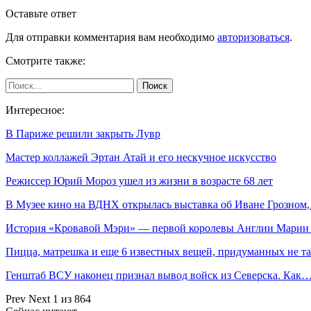
Оставьте ответ
Для отправки комментария вам необходимо
авторизоваться
.
Смотрите также:
Интересное:
В Париже решили закрыть Лувр
Мастер коллажей Эртан Атай и его нескучное искусство
Режиссер Юрий Мороз ушел из жизни в возрасте 68 лет
В Музее кино на ВДНХ открылась выставка об Иване Грозном
История «Кровавой Мэри» — первой королевы Англии Марии
Пицца, матрешка и еще 6 известных вещей, придуманных не т
Генштаб ВСУ наконец признал вывод войск из Северска. Как
Prev
Next
1 из 864