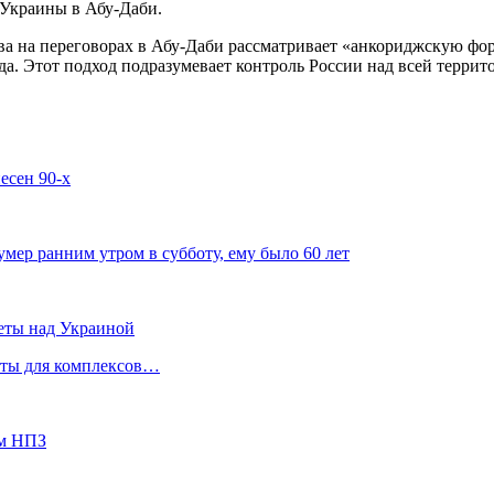
 Украины в Абу-Даби.
сква на переговорах в Абу-Даби рассматривает «анкориджскую ф
. Этот подход подразумевает контроль России над всей террит
есен 90-х
ер ранним утром в субботу, ему было 60 лет
еты над Украиной
кеты для комплексов…
ом НПЗ