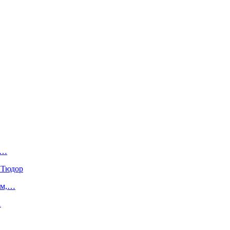
,…
 Тюдор
ам,…
…