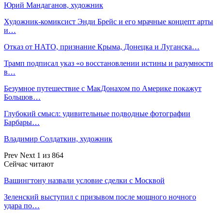
Юрий Мандаганов, художник
Художник-комиксист Энди Брейс и его мрачные концепт арты
и…
Отказ от НАТО, признание Крыма, Донецка и Луганска…
Трамп подписал указ «о восстановлении истины и разумности
в…
Безумное путешествие с МакДонахом по Америке покажут
Большов…
Глубокий смысл: удивительные подводные фотографии
Барбары…
Владимир Солдаткин, художник
Prev
Next
1 из 864
Сейчас читают
Вашингтону назвали условие сделки с Москвой
Зеленский выступил с призывом после мощного ночного
удара по…