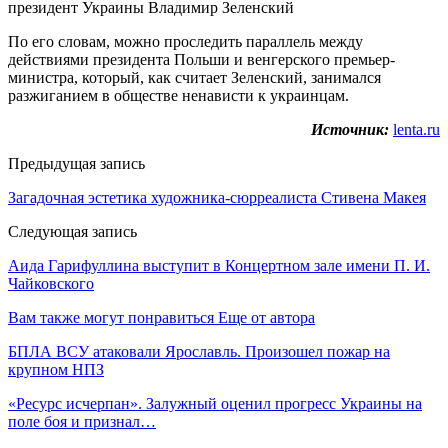
президент Украины Владимир Зеленский
По его словам, можно проследить параллель между
действиями президента Польши и венгерского премьер-
министра, который, как считает Зеленский, занимался
разжиганием в обществе ненависти к украинцам.
Источник:
lenta.ru
Предыдущая запись
Загадочная эстетика художника-сюрреалиста Стивена Макея
Следующая запись
Аида Гарифуллина выступит в Концертном зале имени П. И.
Чайковского
Вам также могут понравиться
Еще от автора
БПЛА ВСУ атаковали Ярославль. Произошел пожар на
крупном НПЗ
«Ресурс исчерпан». Залужный оценил прогресс Украины на
поле боя и признал…