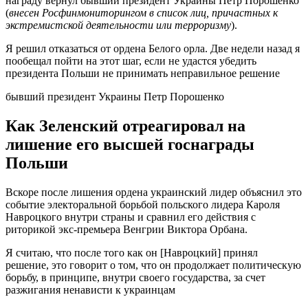
награду вернул бывший президент Украины Петр Порошенко
(
внесен Росфинмониторингом в список лиц, причастных к
экстремистской деятельности или терроризму
).
Я решил отказаться от ордена Белого орла. Две недели назад я
пообещал пойти на этот шаг, если не удастся убедить
президента Польши не принимать неправильное решение
бывший президент Украины Петр Порошенко
Как Зеленский отреагировал на
лишение его высшей госнаграды
Польши
Вскоре после лишения ордена украинский лидер объяснил это
событие электоральной борьбой польского лидера Кароля
Навроцкого внутри страны и сравнил его действия с
риторикой экс-премьера Венгрии Виктора Орбана.
Я считаю, что после того как он [Навроцкий] принял
решение, это говорит о том, что он продолжает политическую
борьбу, в принципе, внутри своего государства, за счет
разжигания ненависти к украинцам