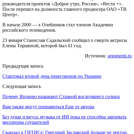
руководителя проектов «Доброе утро, Россия», «Вести +».
После перешел на должность главного продюсера ОАО «ТВ
Центр».
В начале 2000 — х Олейников стал членом Академии
российского телевидения.
23 января Станислав Садальский сообщил о смерти актрисы
Елены Торшиной, которой был 61 год.
Источник:
argumenti.ru
Предыдущая запись
Стартовал второй день переговоров по Украине
Следующая запись
Почему Японию называют Страной восходящего солнца
Вам также могут понравиться
Еще от автора
Без души и вкуса: музыка от ИИ пока не способна завоевать
миллионы слушателей
Скандал в ГИТИСе: Григорий Заславский больше не ректор.