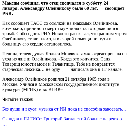
Максим сообщил, что отец скончался в субботу, 24
января.
Александру Олейникову было 60 лет, — сообщает
РБК.
Как сообщает ТАСС со ссылкой на знакомых Олейникова,
возможно, причиной смерти мужчины стал оторвавшийся
тромб. Собеседник РИА Новости рассказал, что ранним утром
Олейникову стало плохо, и в скорой помощи по пути в
больницу его сердце остановилось.
Певица, телеведущая Лолита Милявская уже отреагировала на
уход из жизни Олейникова. «Когда это кончится. Саня,
Товарищ юности моей и Талантище. Тебе не понравится
старческая лексика… не буду», — написала она в ТГ-канале.
Александр Олейников родился 21 октября 1965 года в
Москве. Учился в Московском государственном институте
культуры (МГИК) и во ВГИКе.
Читайте такжеu:
Без души и вкуса: музыка от ИИ пока не способна завоевать…
Скандал в ГИТИСе: Григорий Заславский больше не ректор.
…