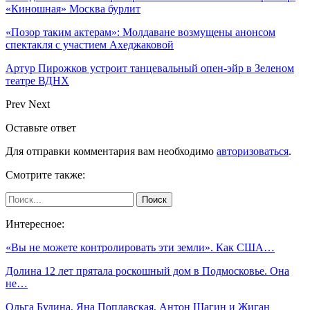
«Киношная» Москва бурлит
«Позор таким актерам»: Молдаване возмущены анонсом
спектакля с участием Ахеджаковой
Артур Пирожков устроит танцевальный опен-эйр в Зеленом
театре ВДНХ
Prev
Next
Оставьте ответ
Для отправки комментария вам необходимо
авторизоваться
.
Смотрите также:
Интересное:
«Вы не можете контролировать эти земли». Как США…
Долина 12 лет прятала роскошный дом в Подмосковье. Она
не…
Ольга Будина, Яна Поплавская, Антон Шагин и Жиган