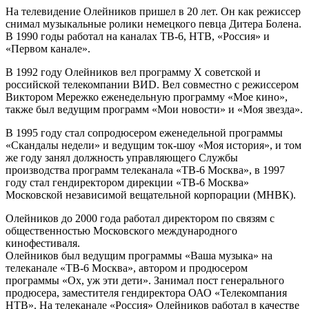
На телевидение Олейников пришел в 20 лет. Он как режиссер
снимал музыкальные ролики немецкого певца Дитера Болена.
В 1990 годы работал на каналах ТВ-6, НТВ, «Россия» и
«Первом канале».
В 1992 году Олейников вел программу X советской и
российской телекомпании ВИD. Вел совместно с режиссером
Виктором Мережко еженедельную программу «Мое кино»,
также был ведущим программ «Мои новости» и «Моя звезда».
В 1995 году стал сопродюсером еженедельной программы
«Скандалы недели» и ведущим ток-шоу «Моя история», и том
же году занял должность управляющего Службы
производства программ телеканала «ТВ-6 Москва», в 1997
году стал гендиректором дирекции «ТВ-6 Москва»
Московской независимой вещательной корпорации (МНВК).
Олейников до 2000 года работал директором по связям с
общественностью Московского международного
кинофестиваля.
Олейников был ведущим программы «Ваша музыка» на
телеканале «ТВ-6 Москва», автором и продюсером
программы «Ох, уж эти дети». Занимал пост генерального
продюсера, заместителя гендиректора ОАО «Телекомпания
НТВ». На телеканале «Россия» Олейников работал в качестве