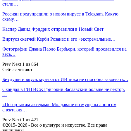
стали…
Россиян предупредили о новом вирусе в Telegram. Какую
схему…
Каспар Давид Фридрих отправился в Новый Свет
Виртуоз скетчей Керби Розанес и его «экстремальные…
Фотографии Джана Паоло Барбьери, который прославился на
весь…
Prev
Next
1 из 864
Сейчас читают
Без души и вкуса: музыка от ИИ пока не способна завоевать…
Скандал в ГИТИСе: Григорий Заславский больше не ректор.
…
«Позор таким актерам»: Молдаване возмущены анонсом
спектакля…
Prev
Next
1 из 421
©2015- 2026 - Все о культуре и искусстве. Все права
защищены.