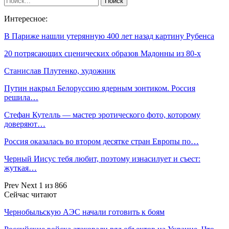
Интересное:
В Париже нашли утерянную 400 лет назад картину Рубенса
20 потрясающих сценических образов Мадонны из 80-х
Станислав Плутенко, художник
Путин накрыл Белоруссию ядерным зонтиком. Россия
решила…
Стефан Кутелль — мастер эротического фото, которому
доверяют…
Россия оказалась во втором десятке стран Европы по…
Черный Иисус тебя любит, поэтому изнасилует и съест:
жуткая…
Prev
Next
1 из 866
Сейчас читают
Чернобыльскую АЭС начали готовить к боям