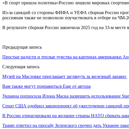
«В спорт пришла политика»Россию лишили мировых спортивных
Из-за санкций со стороны ФИФА и УЕФА сборная России проп
россиянам также не позволили поучаствовать в отборе на ЧМ-
В результате сборная России закончила 2025 год на 33-м мест
Предыдущая запись
Простые радости и теплые чувства на картинах американки А
Следующая запись
Музей на Масловке приглашает заглянуть за железный занавес
Вам также могут понравиться
Еще от автора
Украина попросила Илона Маска разрешить использование Star
Сенат США одобрил законопроект об ужесточении санкций пр
В России отреагировали на желание страны НАТО сбивать рак
Трамп ответил на просьбу Зеленского срочно дать Украине ра