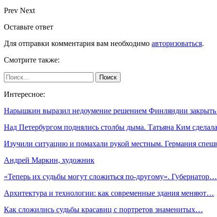
Prev
Next
Оставьте ответ
Для отправки комментария вам необходимо
авторизоваться
.
Смотрите также:
Интересное:
Нарышкин выразил недоумение решением Финляндии закрыт
Над Петербургом поднялись столбы дыма. Татьяна Ким сдела
Изучили ситуацию и помахали рукой местным. Германия спе
Андрей Маркин, художник
«Теперь их судьбы могут сложиться по-другому». Губернатор…
Архитектура и технологии: как современные здания меняют…
Как сложились судьбы красавиц с портретов знаменитых…