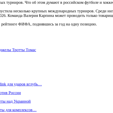
 турниров. Что об этом думают в российском футболе и хоккее
устила несколько крупных международных турниров. Среди ни
2026. Команда Валерия Карпина может проводить только товарищ
е в рейтинге ФИФА, поднявшись за год на одну позицию.
нджелы Тротты Томас
link для ударов вглубь…
отив России
еты над Украиной
кеты для комплексов…