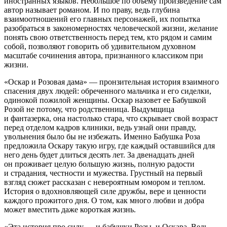
иностранных языков. Небольшое по объему произведение сам
автор называет романом. И по праву, ведь глубина
взаимоотношений его главных персонажей, их попытка
разобраться в закономерностях человеческой жизни, желание
понять свою ответственность перед тем, кто рядом и самим
собой, позволяют говорить об удивительном духовном
масштабе сочинения автора, признанного классиком при
жизни.
«Оскар и Розовая дама» — пронзительная история взаимного
спасения двух людей: обреченного мальчика и его сиделки,
одинокой пожилой женщины. Оскар назовет ее Бабушкой
Розой не потому, что родственница. Выдумщица
и фантазерка, она настолько стара, что скрывает свой возраст
перед отделом кадров клиники, ведь узнай они правду,
увольнения было бы не избежать. Именно Бабушка Роза
предложила Оскару такую игру, где каждый оставшийся для
него день будет длиться десять лет. За двенадцать дней
он проживает целую большую жизнь, полную радости
и страдания, честности и мужества. Грустный на первый
взгляд сюжет рассказан с невероятным юмором и теплом.
История о вдохновляющей силе дружбы, вере и ценности
каждого прожитого дня. О том, как много любви и добра
может вместить даже короткая жизнь.
«Эта история про силу — и бабушки Розы, и Оскара. Ведь