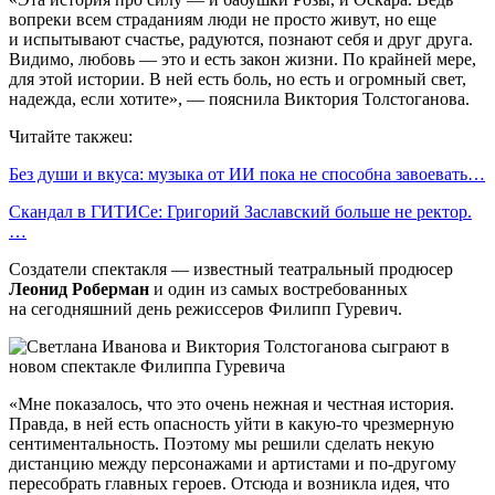
вопреки всем страданиям люди не просто живут, но еще
и испытывают счастье, радуются, познают себя и друг друга.
Видимо, любовь — это и есть закон жизни. По крайней мере,
для этой истории. В ней есть боль, но есть и огромный свет,
надежда, если хотите», — пояснила Виктория Толстоганова.
Читайте такжеu:
Без души и вкуса: музыка от ИИ пока не способна завоевать…
Скандал в ГИТИСе: Григорий Заславский больше не ректор.
…
Создатели спектакля — известный театральный продюсер
Леонид Роберман
и один из самых востребованных
на сегодняшний день режиссеров Филипп Гуревич.
«Мне показалось, что это очень нежная и честная история.
Правда, в ней есть опасность уйти в какую-то чрезмерную
сентиментальность. Поэтому мы решили сделать некую
дистанцию между персонажами и артистами и по-другому
пересобрать главных героев. Отсюда и возникла идея, что