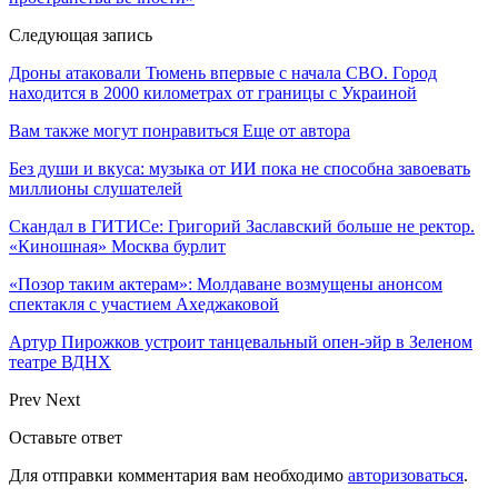
Следующая запись
Дроны атаковали Тюмень впервые с начала СВО. Город
находится в 2000 километрах от границы с Украиной
Вам также могут понравиться
Еще от автора
Без души и вкуса: музыка от ИИ пока не способна завоевать
миллионы слушателей
Скандал в ГИТИСе: Григорий Заславский больше не ректор.
«Киношная» Москва бурлит
«Позор таким актерам»: Молдаване возмущены анонсом
спектакля с участием Ахеджаковой
Артур Пирожков устроит танцевальный опен-эйр в Зеленом
театре ВДНХ
Prev
Next
Оставьте ответ
Для отправки комментария вам необходимо
авторизоваться
.