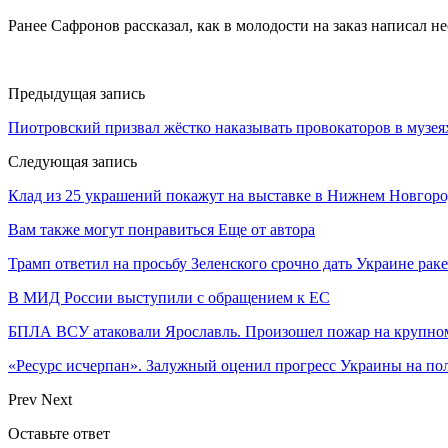
Ранее Сафронов рассказал, как в молодости на заказ написал н
Предыдущая запись
Пиотровский призвал жёстко наказывать провокаторов в музея
Следующая запись
Клад из 25 украшений покажут на выставке в Нижнем Новгоро
Вам также могут понравиться
Еще от автора
Трамп ответил на просьбу Зеленского срочно дать Украине ра
В МИД России выступили с обращением к ЕС
БПЛА ВСУ атаковали Ярославль. Произошел пожар на крупн
«Ресурс исчерпан». Залужный оценил прогресс Украины на по
Prev
Next
Оставьте ответ