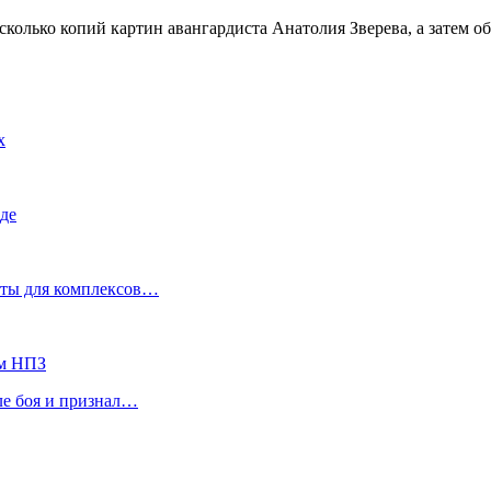
есколько копий картин авангардиста Анатолия Зверева, а затем 
х
де
кеты для комплексов…
ом НПЗ
ле боя и признал…