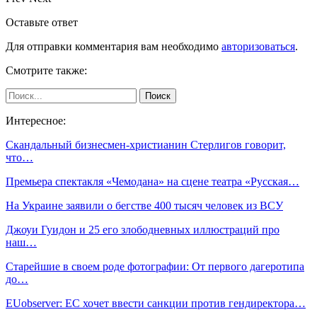
Оставьте ответ
Для отправки комментария вам необходимо
авторизоваться
.
Смотрите также:
Интересное:
Скандальный бизнесмен-христианин Стерлигов говорит,
что…
Премьера спектакля «Чемодана» на сцене театра «Русская…
На Украине заявили о бегстве 400 тысяч человек из ВСУ
Джоуи Гуидон и 25 его злободневных иллюстраций про
наш…
Старейшие в своем роде фотографии: От первого дагеротипа
до…
EUobserver: ЕС хочет ввести санкции против гендиректора…