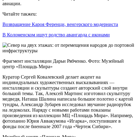
авиации.
Читайте такжеu:
Возвращение Кароя Ференци, венгерского модерниста
В Коломенском ищут родство авангарда с иконами
Фрагмент инсталляции Дарьи Рябченко. Фото: Музейный
центр «Площадь Мира»
Куратор Сергей Ковалевский делает акцент на
индивидуальных художественных высказываниях —
инсталляции и скульптуры создают авторский слой внутри
большой темы. Так, Алексей Мартинс изготовил скульптуру
медведя, Наташа Шалина написала большое полотно с картой
тундры, Александр Зубарев исследовал звучание радиорубок
на ледоколах. Наряду с новыми работами показаны
произведения из коллекции МЦ «Площадь Мира». Например,
фотопанно Юрия Аввакумова «Игарка», поступившее в
фонды после биеннале 2007 года «Чертеж Сибири».
Музейный центр «Площадь Мира»