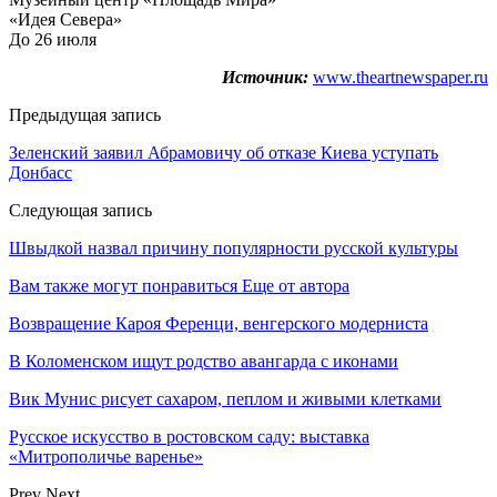
«Идея Севера»
До 26 июля
Источник:
www.theartnewspaper.ru
Предыдущая запись
Зеленский заявил Абрамовичу об отказе Киева уступать
Донбасс
Следующая запись
Швыдкой назвал причину популярности русской культуры
Вам также могут понравиться
Еще от автора
Возвращение Кароя Ференци, венгерского модерниста
В Коломенском ищут родство авангарда с иконами
Вик Мунис рисует сахаром, пеплом и живыми клетками
Русское искусство в ростовском саду: выставка
«Митрополичье варенье»
Prev
Next