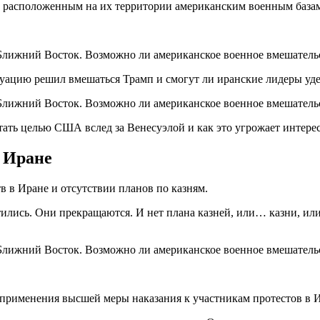
по расположенным на их территории американским военным база
уацию решил вмешаться Трамп и смогут ли иранские лидеры уде
ать целью США вслед за Венесуэлой и как это угрожает интерес
 Иране
 в Иране и отсутствии планов по казням.
тились. Они прекращаются. И нет плана казней, или… казни, ил
 применения высшей меры наказания к участникам протестов в 