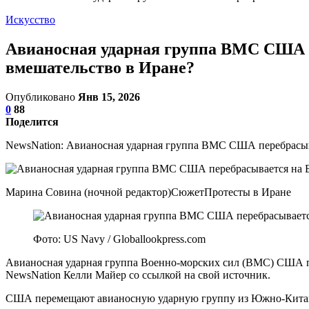
Искусство
Авианосная ударная группа ВМС США п
вмешательство в Иране?
Опубликовано
Янв 15, 2026
0
88
Поделится
NewsNation: Авианосная ударная группа ВМС США перебрасы
Марина Совина (ночной редактор)СюжетПротесты в Иране
Фото: US Navy / Globallookpress.com
Авианосная ударная группа Военно-морских сил (ВМС) США п
NewsNation Келли Майер со ссылкой на свой источник.
США перемещают авианосную ударную группу из Южно-Китайс