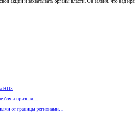
свои акции и захватывать органы власти. Он заявил, что над и
ом НПЗ
ле боя и признал…
нными от границы регионами…