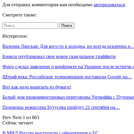
Для отправки комментария вам необходимо
авторизоваться
.
Смотрите также:
Интересное:
Валерия Ланская: Для кого-то я холодна, но всегда искренна и
Бэнкси опубликовал свое новое скандальное граффити
Фицо сделал заявление о конфликте на Украине после встречи
Штраф века: Российские телекомпании поставили Google на…
Вот как надо вырезать из бумаги!
Белый дом прокомментировал переговоры Уиткоффа с Путины
Похороны режиссера Бутусова пройдут 21 сентября на…
Prev
Next
1 из 863
Сейчас читают
В МИД России выступили с обращением к ЕС