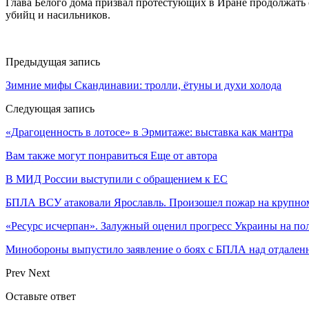
Глава Белого дома призвал протестующих в Иране продолжать 
убийц и насильников.
Предыдущая запись
Зимние мифы Скандинавии: тролли, ётуны и духи холода
Следующая запись
«Драгоценность в лотосе» в Эрмитаже: выставка как мантра
Вам также могут понравиться
Еще от автора
В МИД России выступили с обращением к ЕС
БПЛА ВСУ атаковали Ярославль. Произошел пожар на крупн
«Ресурс исчерпан». Залужный оценил прогресс Украины на по
Минобороны выпустило заявление о боях с БПЛА над отдале
Prev
Next
Оставьте ответ