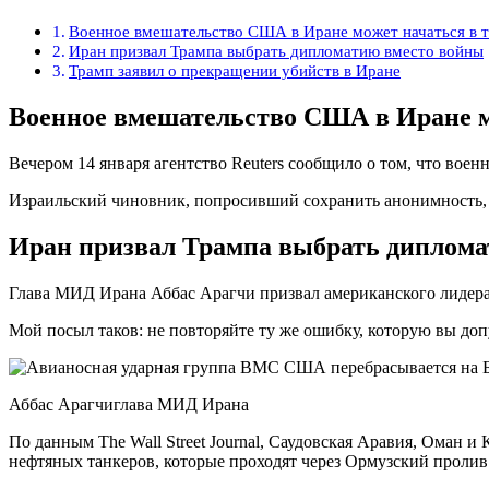
Военное вмешательство США в Иране может начаться в т
Иран призвал Трампа выбрать дипломатию вместо войны
Трамп заявил о прекращении убийств в Иране
Военное вмешательство США в Иране мо
Вечером 14 января агентство Reuters сообщило о том, что вое
Израильский чиновник, попросивший сохранить анонимность, 
Иран призвал Трампа выбрать диплома
Глава МИД Ирана Аббас Арагчи призвал американского лидер
Мой посыл таков: не повторяйте ту же ошибку, которую вы до
Аббас Арагчиглава МИД Ирана
По данным The Wall Street Journal, Саудовская Аравия, Оман 
нефтяных танкеров, которые проходят через Ормузский пролив