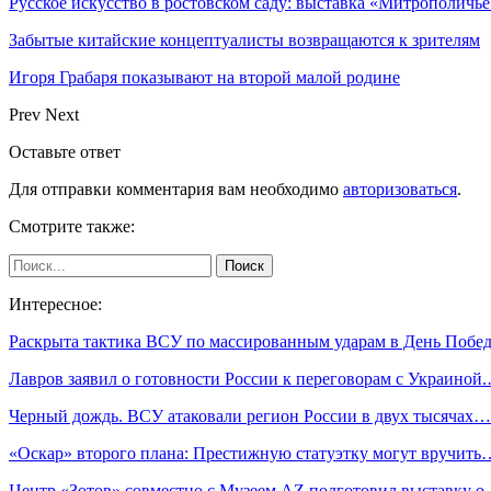
Русское искусство в ростовском саду: выставка «Митрополичье
Забытые китайские концептуалисты возвращаются к зрителям
Игоря Грабаря показывают на второй малой родине
Prev
Next
Оставьте ответ
Для отправки комментария вам необходимо
авторизоваться
.
Смотрите также:
Интересное:
Раскрыта тактика ВСУ по массированным ударам в День Побе
Лавров заявил о готовности России к переговорам с Украиной
Черный дождь. ВСУ атаковали регион России в двух тысячах…
«Оскар» второго плана: Престижную статуэтку могут вручить
Центр «Зотов» совместно с Музеем AZ подготовил выставку 