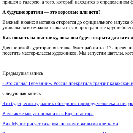
пришел в галерею, а того, который находится в определенном
А будущие зрители — это взрослые или дети?
Важный нюанс: выставка откроется до официального запуска б
уникальная возможность оказаться в пространстве крупнейшего
Как попасть на выставку, пока она будет открыта для все
Для широкой аудитории выставка будет работать с 17 апреля п
посетить мастер-классы художников. Мы запустим шаттлы, кото
Предыдущая запись
«Это сигнал Германии». Россия прекратила транзит казахской 
Следующая запись
Что будет, если художник объединит природу, человека и цифр
Вам также могут понравиться
Еще от автора
Вик Мунис рисует сахаром, пеплом и живыми клетками