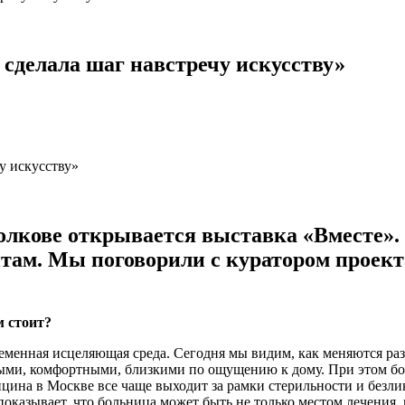
сделала шаг навстречу искусству»
лкове открывается выставка «Вместе». В
там. Мы поговорили с куратором проек
м стоит?
ременная исцеляющая среда. Сегодня мы видим, как меняются ра
ными, комфортными, близкими по ощущению к дому. При этом бо
на в Москве все чаще выходит за рамки стерильности и безлико
оказывает, что больница может быть не только местом лечения, 