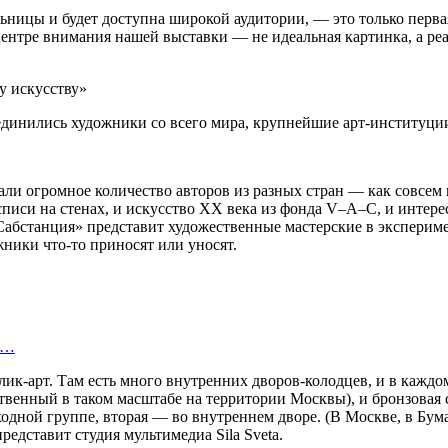
льницы и будет доступна широкой аудитории, — это только перва
 В центре внимания нашей выставки — не идеальная картинка, а
единились художники со всего мира, крупнейшие арт-институци
али огромное количество авторов из разных стран — как совсе
 росписи на стенах, и искусство XX века из фонда V–A–C, и инте
«Сабстанция» представит художественные мастерские в экспериме
жники что-то приносят или уносят.
е…
к-арт. Там есть много внутренних дворов-колодцев, и в каждом
твенный в таком масштабе на территории Москвы), и бронзовая 
дной группе, вторая — во внутреннем дворе. (В Москве, в Бума
редставит студия мультимедиа Sila Sveta.