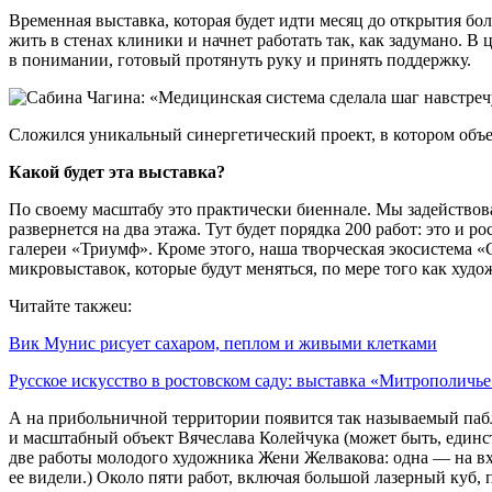
Временная выставка, которая будет идти месяц до открытия бо
жить в стенах клиники и начнет работать так, как задумано.
в понимании, готовый протянуть руку и принять поддержку.
Сложился уникальный синергетический проект, в котором объ
Какой будет эта выставка?
По своему масштабу это практически биеннале. Мы задействов
развернется на два этажа. Тут будет порядка 200 работ: это и
галереи «Триумф». Кроме этого, наша творческая экосистема 
микровыставок, которые будут меняться, по мере того как худо
Читайте такжеu:
Вик Мунис рисует сахаром, пеплом и живыми клетками
Русское искусство в ростовском саду: выставка «Митрополичь
А на прибольничной территории появится так называемый пабли
и масштабный объект Вячеслава Колейчука (может быть, единс
две работы молодого художника Жени Желвакова: одна — на вхо
ее видели.) Около пяти работ, включая большой лазерный куб, п