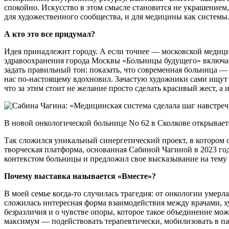
спокойно. Искусство в этом смысле становится не украшением, 
для художественного сообщества, и для медицины как системы.
А кто это все придумал?
Идея принадлежит городу. А если точнее — московской медиц
здравоохранения города Москвы «Больницы будущего» включае
задать правильный тон: показать, что современная больница — 
нас по-настоящему вдохновил. Зачастую художники сами ищут в
что за этим стоит не желание просто сделать красивый жест, а
В новой онкологической больнице No 62 в Сколкове открывает
Так сложился уникальный синергетический проект, в котором
творческая платформа, основанная Сабиной Чагиной в 2023 го
контекстом больницы и предложил свое высказывание на тему д
Почему выставка называется «Вместе»?
В моей семье когда-то случилась трагедия: от онкологии умерл
сложилась интересная форма взаимодействия между врачами, х
безразличия и о чувстве опоры, которое такое объединение мож
максимум — подействовать терапевтически, мобилизовать в па