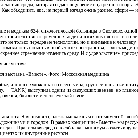
а частью среды, которая создает ощущение внутренней опоры. Эт
 Как объединить две, на первый взгляд очень разные, сферы — и
ине и медикам 62-й онкологической больницы в Сколкове, одно
т строительство современных медицинских комплексов в столи
это не только передовые технологии, но и внимание к человеку, 
озможность попасть в необычные пространства, а здесь медицин
 искреннее стремление изменить среду. И с удовольствием присое
ся выставка «Вместе». Фото: Московская медицина
 объединились художники со всего мира, крупнейшие арт-инсти
ду. — TANR) выступила одним из связующих звеньев, но главное
оверия, близости и человеческой связи.
а моя тетя. Я вспомнила, насколько важным в тот момент было о
удожниками и городом. В рамках концепции «Вместе» мы рассужд
ет дать. Правильная среда способна как минимум создать ощущен
циентах их внутренние ресурсы.