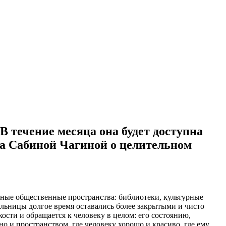
 течение месяца она будет доступна
та Сабиной Чагиной о целительном
зные общественные пространства: библиотеки, культурные
льницы долгое время оставались более закрытыми и чисто
сти и обращается к человеку в целом: его состоянию,
но и пространством, где человеку хорошо и красиво, где ему