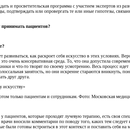
дать и просветительская программа с участием экспертов из раз
ды, подтверждать или опровергать те или иные гипотезы, связан
ет принимать пациентов?
т?
т развиваться, как раскроет себя искусство в этих условиях. Ве
то очень консервативная среда. То, что она допустила совреме
ожники и что-то творят по своему усмотрению. Весь процесс иде
олоссальная занятость, но они искренне стараются вникнуть, пон
ать друг друга.
потом только пациентам и сотрудникам. Фото: Московская медиц
у пациентов, которые проходят лучевую терапию, есть своя сп
врачи вносили комментарии по поводу того, каких тем следует и
 были готовы встроиться в этот контекст и поставить себя на м