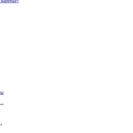
 варенье»
ды
.…
…
о…