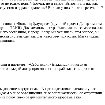
о не только новый формат, но и вызов. Вызов и для нас как
скусство и здравоохранение? Есть ли у них точки пересечения?
й из новых «Больниц будущего» (крупный проект Департамента
це. — TANR). Для команды центра было важно с самого начала
к его состоянию, к среде. Когда мы услышали этот запрос, он
ская система сделала шаг навстречу искусству. Мы увидели,
динились.
туции и партнеры. «Сабстанция» (междисциплинарная
, что каждый автор принял вызов поработать с непростым
бъединение внутри семьи. А при подготовке выставки у нас
аем о силе объединения, силе сопричастности, об отсутствии
ие покоя, важное для ментального здоровья, а как