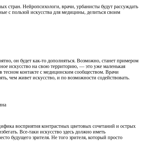
ных стран. Нейропсихологи, врачи, урбанисты будут рассуждать
ные с пользой искусства для медицины, делиться своим
роятно, он будет как-то дополняться. Возможно, станет примером
нное искусство на свою территорию, — это уже маленькая
т в тесном контакте с медицинским сообществом. Врачи
ять, чем живет искусство, и по возможности содействовать.
ина
ецифика восприятия контрастных цветовых сочетаний и острых
збегать. Все-таки искусство здесь должно иметь
есто будущего зрителя. Не того зрителя, который просто