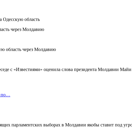
на Одесскую область
де с «Известиями» оценила слова президента Молдавии Майи Са
а по…
оящих парламентских выборах в Молдавии якобы ставит под угро