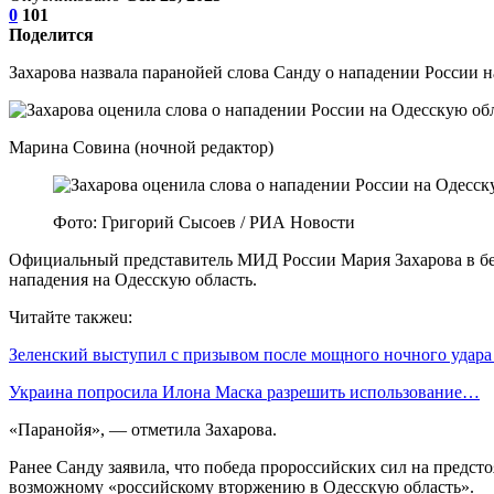
0
101
Поделится
Захарова назвала паранойей слова Санду о нападении России 
Марина Совина (ночной редактор)
Фото: Григорий Сысоев / РИА Новости
Официальный представитель МИД России Мария Захарова в бесе
нападения на Одесскую область.
Читайте такжеu:
Зеленский выступил с призывом после мощного ночного удар
Украина попросила Илона Маска разрешить использование…
«Паранойя», — отметила Захарова.
Ранее Санду заявила, что победа пророссийских сил на предст
возможному «российскому вторжению в Одесскую область».