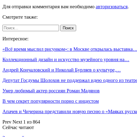
Для отправки комментария вам необходимо
авторизоваться
.
Смотрите также:
Интересное:
«Всё время мыслил рисунком»: в Москве открылась выставка
Коллекционный дизайн и искусство музейного уровня на…
Андрей Кончаловский и Николай Бурляев о культуре,…
Депутат Госдумы Шолохов не поддержал идею одного из теат
Умер любимый актер россиян Роман Мадянов
В чем секрет популярности порно с инцестом
Апачев и Чичерина представили новую песню о «Маяках русс
Prev
Next
1 из 864
Сейчас читают