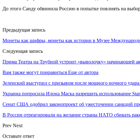
До этого Санду обвинила Россию в попытке повлиять на выбо
Предыдущая запись
Монеты как шифры, монеты как истории в Музее Международн
Следующая запись
Прима Театра на Трубной устроит «выволочку» начинающей а
Вам также могут понравиться
Еще от автора
Зеленский выступил с призывом после мощного ночного удара
Украина попросила Илона Маска разрешить использование Star
Сенат США одобрил законопроект об ужесточении санкций пр
В России отреагировали на желание страны НАТО сбивать рак
Prev
Next
Оставьте ответ