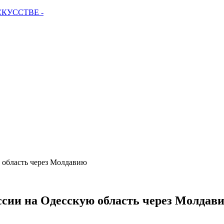
СКУССТВЕ -
ю область через Молдавию
оссии на Одесскую область через Молдав