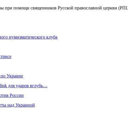
ры при помощи священников Русской православной церкви (РПЦ)
ого нумизматического клуба
ктрисе
 по Украине
link для ударов вглубь…
отив России
еты над Украиной