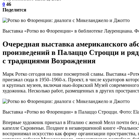
0
46
Поделится
Выставка «Ротко во Флоренции» в библиотеке Лауренциана. Фо
Очередная выставка американского абс
произведений в Палаццо Строцци и ряд
с традициями Возрождения
Марк Ротко сегодня на пике посмертной славы. Выставка «Рот
приезжал сюда в 1950–1960-х. Проект, в числе кураторов кото
и крупных музеев, включая нью-йоркский Музей современного
художника. Несколько работ, размещенных в других пространст
Выставка «Ротко во Флоренции» в Палаццо Строцци. Фото: El
Впервые художник приехал в Италию с женой Мелл почти без д
капелле Скровеньи. Позднее в незавершенной книге «Реальност
воспринимал искусство как форму организации пространства, 