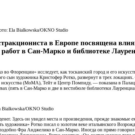
то: Ela Bialkowska/OKNO Studio
тракциониста в Европе посвящена влиян
 работ в Сан‑Марко и библиотеке Лауре
ко во Флоренции» исследует, как тосканский город и его искус
рого сын художника Кристофер Ротко, развернут в трех локациях
 искусства (MoMA), Тейт и Центр Помпиду, — показана в Палац
вах (пять в Сан-Марко и две в вестибюле библиотеки Лауренциан
a Bialkowska/OKNO Studio
енег. Здесь он увидел места и произведения, прежде знакомые 
ь художника» Ротко писал о золотом веке итальянского Возрожде
подобно Фра Анджелико в Сан-Марко. Иногда он прямо говорил 