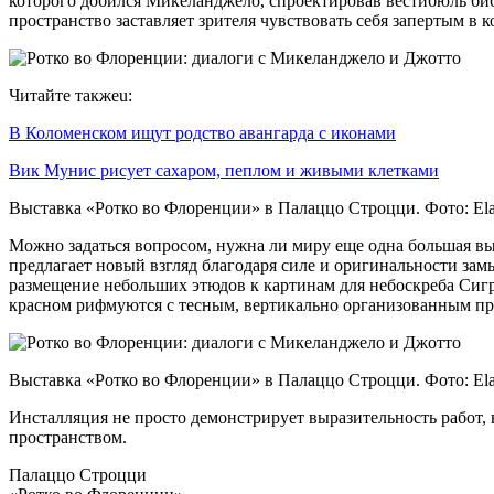
которого добился Микеланджело, спроектировав вестибюль библ
пространство заставляет зрителя чувствовать себя запертым в к
Читайте такжеu:
В Коломенском ищут родство авангарда с иконами
Вик Мунис рисует сахаром, пеплом и живыми клетками
Выставка «Ротко во Флоренции» в Палаццо Строцци. Фото: El
Можно задаться вопросом, нужна ли миру еще одна большая выс
предлагает новый взгляд благодаря силе и оригинальности замы
размещение небольших этюдов к картинам для небоскреба Сиг
красном рифмуются с тесным, вертикально организованным пр
Выставка «Ротко во Флоренции» в Палаццо Строцци. Фото: El
Инсталляция не просто демонстрирует выразительность работ, 
пространством.
Палаццо Строцци