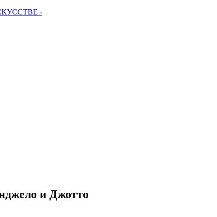
СКУССТВЕ -
нджело и Джотто