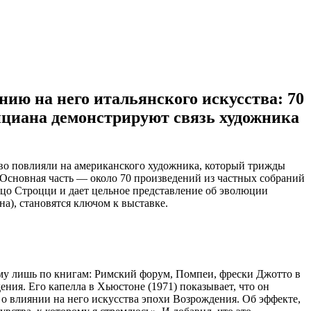
ию на него итальянского искусства: 70
нциана демонстрируют связь художника
ство повлияли на американского художника, который трижды
. Основная часть — около 70 произведений из частных собраний
цо Строцци и дает цельное представление об эволюции
а), становятся ключом к выставке.
ему лишь по книгам: Римский форум, Помпеи, фрески Джотто в
ния. Его капелла в Хьюстоне (1971) показывает, что он
о влиянии на него искусства эпохи Возрождения. Об эффекте,