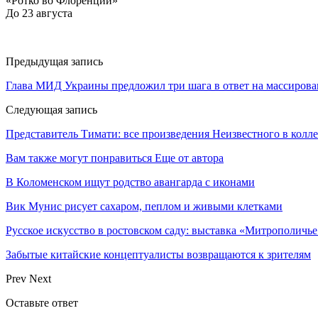
«Ротко во Флоренции»
До 23 августа
Предыдущая запись
Глава МИД Украины предложил три шага в ответ на массирова
Следующая запись
Представитель Тимати: все произведения Неизвестного в кол
Вам также могут понравиться
Еще от автора
В Коломенском ищут родство авангарда с иконами
Вик Мунис рисует сахаром, пеплом и живыми клетками
Русское искусство в ростовском саду: выставка «Митрополичье
Забытые китайские концептуалисты возвращаются к зрителям
Prev
Next
Оставьте ответ