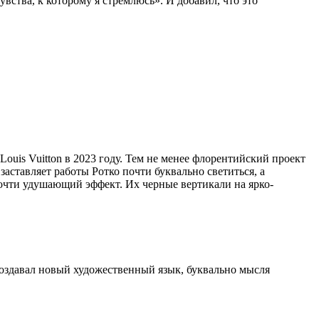
ства, к которому я стремлюсь». И добавил, что это
uis Vuitton в 2023 году. Тем не менее флорентийский проект
аставляет работы Ротко почти буквально светиться, а
чти удушающий эффект. Их черные вертикали на ярко-
 создавал новый художественный язык, буквально мысля