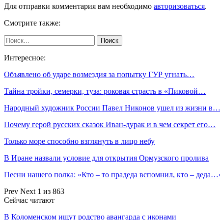
Для отправки комментария вам необходимо
авторизоваться
.
Смотрите также:
Интересное:
Объявлено об ударе возмездия за попытку ГУР угнать…
Тайна тройки, семерки, туза: роковая страсть в «Пиковой…
Народный художник России Павел Никонов ушел из жизни в
Почему герой русских сказок Иван-дурак и в чем секрет его…
Только море способно взглянуть в лицо небу
В Иране назвали условие для открытия Ормузского пролива
Песни нашего полка: «Кто – то прадеда вспомнил, кто – деда…
Prev
Next
1 из 863
Сейчас читают
В Коломенском ищут родство авангарда с иконами