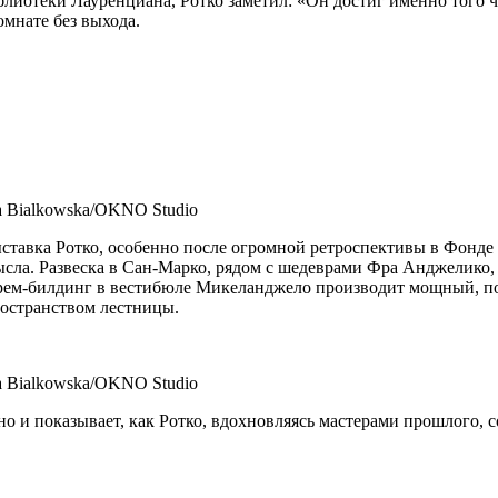
иотеки Лауренциана, Ротко заметил: «Он достиг именно того чув
омнате без выхода.
a Bialkowska/OKNO Studio
тавка Ротко, особенно после огромной ретроспективы в Фонде Lo
сла. Развеска в Сан-Марко, рядом с шедеврами Фра Анджелико, з
рем-билдинг в вестибюле Микеланджело производит мощный, по
остранством лестницы.
a Bialkowska/OKNO Studio
но и показывает, как Ротко, вдохновляясь мастерами прошлого,