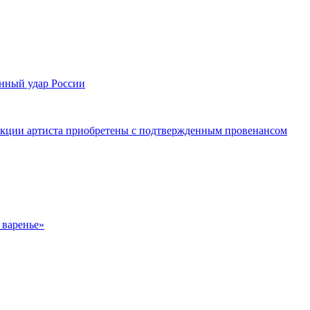
нный удар России
лекции артиста приобретены с подтвержденным провенансом
 варенье»