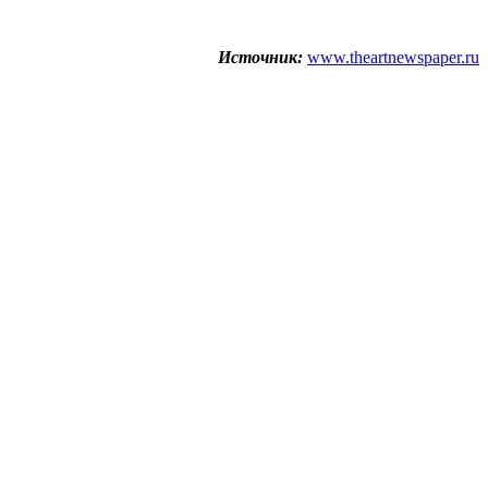
Источник:
www.theartnewspaper.ru