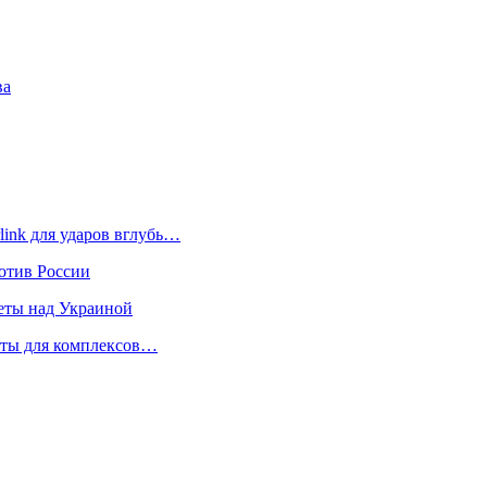
ва
link для ударов вглубь…
отив России
еты над Украиной
кеты для комплексов…