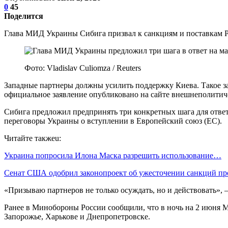
0
45
Поделится
Глава МИД Украины Сибига призвал к санкциям и поставкам Pa
Фото: Vladislav Culiomza / Reuters
Западные партнеры должны усилить поддержку Киева. Такое з
официальное заявление опубликовано на сайте внешнеполитиче
Сибига предложил предпринять три конкретных шага для ответ
переговоры Украины о вступлении в Европейский союз (ЕС).
Читайте такжеu:
Украина попросила Илона Маска разрешить использование…
Сенат США одобрил законопроект об ужесточении санкций п
«Призываю партнеров не только осуждать, но и действовать», 
Ранее в Минобороны России сообщили, что в ночь на 2 июня М
Запорожье, Харькове и Днепропетровске.