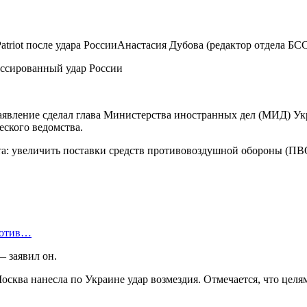
triot после удара РоссииАнастасия Дубова (редактор отдела БС
аявление сделал глава Министерства иностранных дел (МИД) Ук
ского ведомства.
а: увеличить поставки средств противовоздушной обороны (ПВО
ротив…
— заявил он.
осква нанесла по Украине удар возмездия. Отмечается, что цел