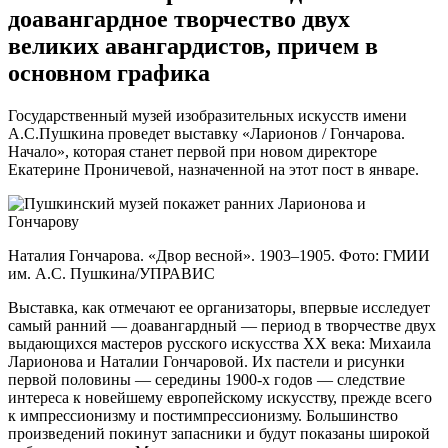
доавангардное творчество двух
великих авангардистов, причем в
основном графика
Государственный музей изобразительных искусств имени
А.С.Пушкина проведет выставку «Ларионов / Гончарова.
Начало», которая станет первой при новом директоре
Екатерине Проничевой, назначенной на этот пост в январе.
Наталия Гончарова. «Двор весной». 1903–1905. Фото: ГМИИ
им. А.С. Пушкина/УПРАВИС
Выставка, как отмечают ее организаторы, впервые исследует
самый ранний — доавангардный — период в творчестве двух
выдающихся мастеров русского искусства XX века: Михаила
Ларионова и Наталии Гончаровой. Их пастели и рисунки
первой половины — середины 1900-х годов — следствие
интереса к новейшему европейскому искусству, прежде всего
к импрессионизму и постимпрессионизму. Большинство
произведений покинут запасники и будут показаны широкой