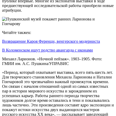
публике впервые. Многие из экспонатов выставки в ходе
предшествующей исследовательской работы приобрели новые
атрибуции.
Читайте такжеu:
Возвращение Кароя Ференци, венгерского модерниста
В Коломенском ищут родство авангарда с иконами
Михаил Ларионов. «Ночной пейзаж». 1903–1905. Фото:
ГМИИ им. А.С. Пушкина/УПРАВИС
«Период, который охватывает выставка, всего пять-шесть лет.
Для творческого становления Михаила Ларионова и Наталии
Гончаровой это чрезвычайно важный промежуток времени.
Он связан с началом отношений одной из самых известных
пар в истории мирового искусства и зарождением их
успешных карьер. Работы раннего периода творчества
художников долгое время оставались в тени и показывались
лишь частично. Эти произведения составят ядро экспозиции и
покажут истоки искусства двух выдающихся мастеров
русского искусства XX века», — рассказывает заведующий