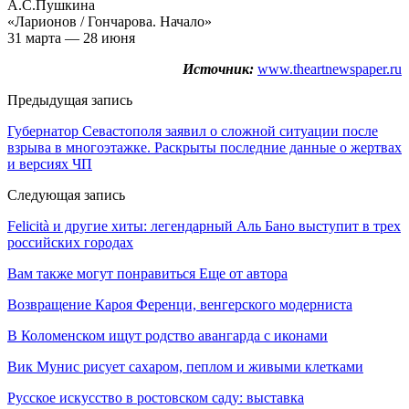
А.С.Пушкина
«Ларионов / Гончарова. Начало»
31 марта — 28 июня
Источник:
www.theartnewspaper.ru
Предыдущая запись
Губернатор Севастополя заявил о сложной ситуации после
взрыва в многоэтажке. Раскрыты последние данные о жертвах
и версиях ЧП
Следующая запись
Felicità и другие хиты: легендарный Аль Бано выступит в трех
российских городах
Вам также могут понравиться
Еще от автора
Возвращение Кароя Ференци, венгерского модерниста
В Коломенском ищут родство авангарда с иконами
Вик Мунис рисует сахаром, пеплом и живыми клетками
Русское искусство в ростовском саду: выставка