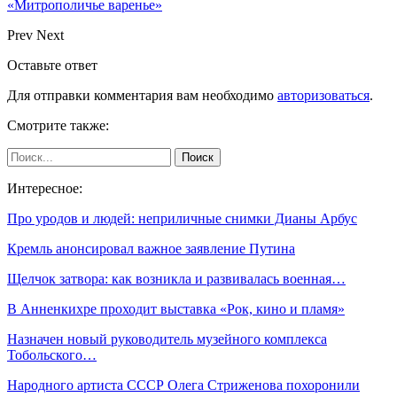
«Митрополичье варенье»
Prev
Next
Оставьте ответ
Для отправки комментария вам необходимо
авторизоваться
.
Смотрите также:
Интересное:
Про уродов и людей: неприличные снимки Дианы Арбус
Кремль анонсировал важное заявление Путина
Щелчок затвора: как возникла и развивалась военная…
В Анненкихре проходит выставка «Рок, кино и пламя»
Назначен новый руководитель музейного комплекса
Тобольского…
Народного артиста СССР Олега Стриженова похоронили