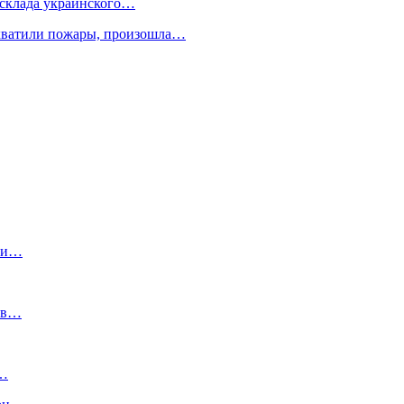
склада украинского…
охватили пожары, произошла…
сии…
и в…
и…