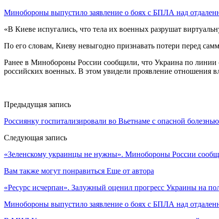
Минобороны выпустило заявление о боях с БПЛА над отдал
«В Киеве испугались, что тела их военных разрушат виртуал
По его словам, Киеву невыгодно признавать потери перед са
Ранее в Минобороны России сообщили, что Украина по линии с
российских военных. В этом увидели проявление отношения в
Предыдущая запись
Россиянку госпитализировали во Вьетнаме с опасной болезнью
Следующая запись
«Зеленскому украинцы не нужны». Минобороны России сообщил
Вам также могут понравиться
Еще от автора
«Ресурс исчерпан». Залужный оценил прогресс Украины на по
Минобороны выпустило заявление о боях с БПЛА над отдале