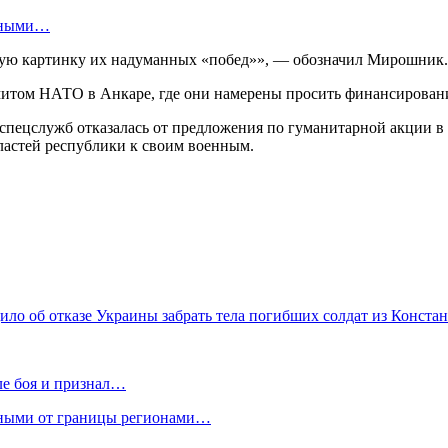
енными…
ьную картинку их надуманных «побед»», — обозначил Мирошник.
ммитом НАТО в Анкаре, где они намерены просить финансирова
пецслужб отказалась от предложения по гуманитарной акции в 
ластей республики к своим военным.
о об отказе Украины забрать тела погибших солдат из Конста
ле боя и признал…
нными от границы регионами…