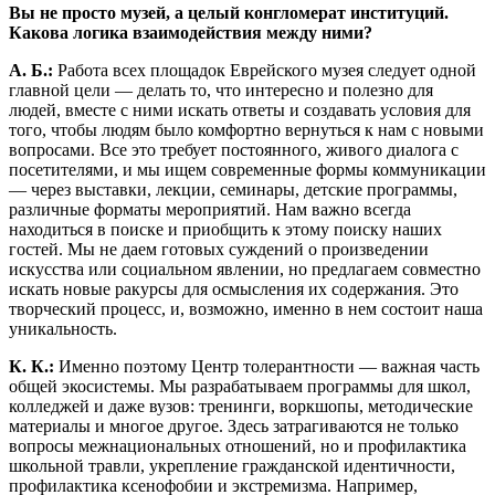
Вы не просто музей, а целый конгломерат институций.
Какова логика взаимодействия между ними?
А. Б.:
Работа всех площадок Еврейского музея следует одной
главной цели — делать то, что интересно и полезно для
людей, вместе с ними искать ответы и создавать условия для
того, чтобы людям было комфортно вернуться к нам с новыми
вопросами. Все это требует постоянного, живого диалога с
посетителями, и мы ищем современные формы коммуникации
— через выставки, лекции, семинары, детские программы,
различные форматы мероприятий. Нам важно всегда
находиться в поиске и приобщить к этому поиску наших
гостей. Мы не даем готовых суждений о произведении
искусства или социальном явлении, но предлагаем совместно
искать новые ракурсы для осмысления их содержания. Это
творческий процесс, и, возможно, именно в нем состоит наша
уникальность.
К. К.:
Именно поэтому Центр толерантности — важная часть
общей экосистемы. Мы разрабатываем программы для школ,
колледжей и даже вузов: тренинги, воркшопы, методические
материалы и многое другое. Здесь затрагиваются не только
вопросы межнациональных отношений, но и профилактика
школьной травли, укрепление гражданской идентичности,
профилактика ксенофобии и экстремизма. Например,