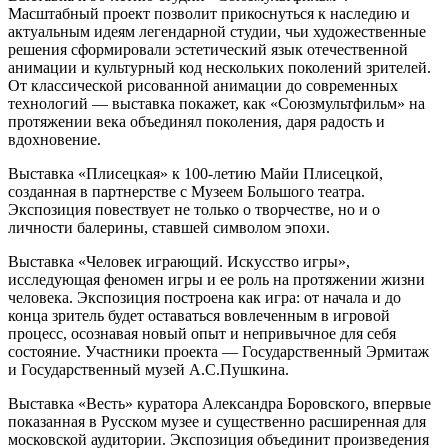
Масштабный проект позволит прикоснуться к наследию и
актуальным идеям легендарной студии, чьи художественные
решения сформировали эстетический язык отечественной
анимации и культурный код нескольких поколений зрителей.
От классической рисованной анимации до современных
технологий — выставка покажет, как «Союзмультфильм» на
протяжении века объединял поколения, даря радость и
вдохновение.
Выставка «Плисецкая» к 100‑летию Майи Плисецкой,
созданная в партнерстве с Музеем Большого театра.
Экспозиция повествует не только о творчестве, но и о
личности балерины, ставшей символом эпохи.
Выставка «Человек играющий. Искусство игры»,
исследующая феномен игры и ее роль на протяжении жизни
человека. Экспозиция построена как игра: от начала и до
конца зритель будет оставаться вовлеченным в игровой
процесс, осознавая новый опыт и непривычное для себя
состояние. Участники проекта — Государственный Эрмитаж
и Государственный музей А.С.Пушкина.
Выставка «Весть» куратора Александра Боровского, впервые
показанная в Русском музее и существенно расширенная для
московской аудитории. Экспозиция объединит произведения