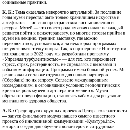
социальные практики.
К. К.:
Тема оказалась невероятно актуальной. За последние
годы музей перестал быть только хранилищем искусства и
артефактов — он стал пространством восстановления и
ресурса. Музей — это своего рода «мягкая сила»: не каждый
решится пойти к психотерапевту, но многие готовы прий­ти в
музей на лекцию, тренинг, выставку, где можно
переключиться, успокоиться, а на некоторых программах
почувствовать точку опоры. Так, в партнерстве с Институтом
психоанализа в 2022 году мы разработали программу
«Управляя турбулентностью» — для тех, кто переживает
стресс, страх, растерянность, не справляясь с вызовами и
избытком информации. Программа имела большой успех. Мы
реализовали ее также отдельно для наших партнеров
(Сбербанк) по их запросу. Согласно международным
исследованиям, в сегодняшних условиях гео­политических
кризисов роль музеев и арт-терапии меняется. Музеи
обретают новую функцию, становясь хабами для регуляции
ментального здоровья общества.
А. Б.:
Среди других крупных проектов Центра толерантности
— запуск финального модуля нашего самого известного
проекта об инклюзивной коммуникации «Культура.Inc»,
который создан для обучения волонтеров и сотрудников