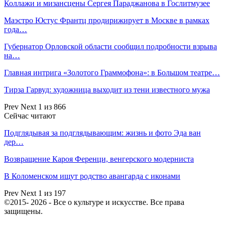
Коллажи и мизансцены Сергея Параджанова в Гослитмузее
Маэстро Юстус Франтц продирижирует в Москве в рамках
года…
Губернатор Орловской области сообщил подробности взрыва
на…
Главная интрига «Золотого Граммофона»: в Большом театре…
Тирза Гарвуд: художница выходит из тени известного мужа
Prev
Next
1 из 866
Сейчас читают
Подглядывая за подглядывающим: жизнь и фото Эда ван
дер…
Возвращение Кароя Ференци, венгерского модерниста
В Коломенском ищут родство авангарда с иконами
Prev
Next
1 из 197
©2015- 2026 - Все о культуре и искусстве. Все права
защищены.