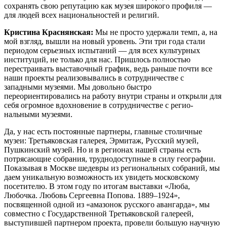
сохранять свою репутацию как музея широкого профиля —
для людей всех национальностей и религий.
Кристина Краснянская:
Мы не просто удержали темп, а, на
мой взгляд, вышли на новый уровень. Эти три года стали
периодом серьезных испытаний — для всех культурных
институций, не только для нас. Пришлось полностью
перестраивать выставочный график, ведь раньше почти все
наши проекты реализовывались в сотрудничестве с
западными музеями. Мы довольно быстро
переориентировались на работу внутри страны и открыли для
себя огромное вдохновение в сотрудничестве с регио­
нальными музеями.
Да, у нас есть постоянные партнеры, главные столичные
музеи: Третьяковская галерея, Эрмитаж, Русский музей,
Пушкинский музей. Но и в регионах нашей страны есть
потрясающие собрания, труднодоступные в силу географии.
Показывая в Москве шедевры из региональных собраний, мы
даем уникальную возможность их увидеть московскому
посетителю. В этом году по итогам выставки «Люба,
Любочка. Любовь Сергеевна Попова. 1889–1924»,
посвященной одной из «амазонок русского авангарда», мы
совместно с Государственной Третьяковской галереей,
выступившей партнером проекта, провели большую научную