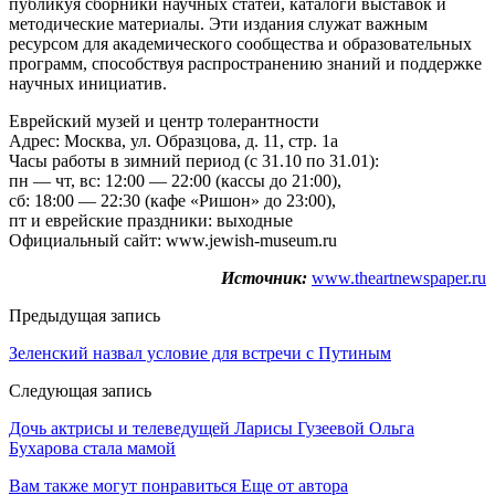
публикуя сборники научных статей, каталоги выставок и
методические материалы. Эти издания служат важным
ресурсом для академического сообщества и образовательных
программ, способствуя распространению знаний и поддержке
научных инициатив.
Еврейский музей и центр толерантности
Адрес: Москва, ул. Образцова, д. 11, стр. 1а
Часы работы в зимний период (с 31.10 по 31.01):
пн — чт, вс: 12:00 — 22:00 (кассы до 21:00),
сб: 18:00 — 22:30 (кафе «Ришон» до 23:00),
пт и еврейские праздники: выходные
Официальный сайт: www.jewish‑museum.ru
Источник:
www.theartnewspaper.ru
Предыдущая запись
Зеленский назвал условие для встречи с Путиным
Следующая запись
Дочь актрисы и телеведущей Ларисы Гузеевой Ольга
Бухарова стала мамой
Вам также могут понравиться
Еще от автора