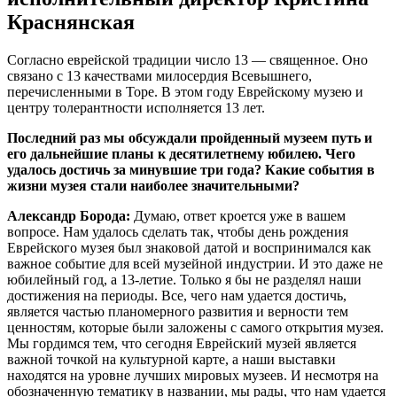
Краснянская
Согласно еврейской традиции число 13 — священное. Оно
связано с 13 качествами милосердия Всевышнего,
перечисленными в Торе. В этом году Еврейскому музею и
центру толерантности исполняется 13 лет.
Последний раз мы обсуждали пройденный музеем путь и
его дальнейшие планы к десятилетнему юбилею. Чего
удалось достичь за минувшие три года? Какие события в
жизни музея стали наиболее значительными?
Александр Борода:
Думаю, ответ кроется уже в вашем
вопросе. Нам удалось сделать так, чтобы день рождения
Еврейского музея был знаковой датой и воспринимался как
важное событие для всей музейной индустрии. И это даже не
юбилейный год, а 13‑летие. Только я бы не разделял наши
достижения на периоды. Все, чего нам удается достичь,
является частью планомерного развития и верности тем
ценностям, которые были заложены с самого открытия музея.
Мы гордимся тем, что сегодня Еврейский музей является
важной точкой на культурной карте, а наши выставки
находятся на уровне лучших мировых музеев. И несмотря на
обозначенную тематику в названии, мы рады, что нам удается