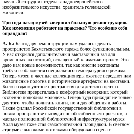
научный сотрудник отдела западноевропейского
изобразительного искусства, хранитель голландской
живописи.
Три года назад музей завершил большую реконструкцию.
Как изменения работают на практике? Что особенно себя
оправдало?
А. Б.:
Благодаря реконструкции нам удалось сделать
пространство Бахметьевского гаража более функциональным.
У нас открылся дополнительный выставочный зал для
временных экспозиций, оснащенный климат-­контролем. Это
дало нам новые возможности, так как многие экспонаты
требуют соблюдения специального температурного режима.
Теперь музеи и частные коллекционеры охотнее передают нам
живописные полотна и исторические артефакты на выставки.
Было создано уютное пространство для детского центра.
Библио­тека превратилась в комфортный коворкинг, который
особенно полюбила молодежь. Теперь туда приходят не только
для того, чтобы почитать книги, но и для общения и работы.
Также филиал Российской государственной библиотеки в
новом пространстве выглядит не обособленным проектом, а
частью полноценной библио­течной инфраструктуры музея.
Холл музея тоже стал самостоятельной площадкой. В светлом
атриуме с высокими потолками оборудована сцена с