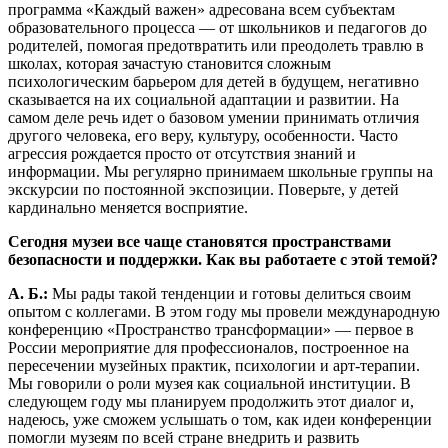
программа «Каждый важен» адресована всем субъектам
образовательного процесса — от школьников и педагогов до
родителей, помогая предотвратить или преодолеть травлю в
школах, которая зачастую становится сложным
психологическим барьером для детей в будущем, негативно
сказывается на их социальной адаптации и развитии. На
самом деле речь идет о базовом умении принимать отличия
другого человека, его веру, культуру, особенности. Часто
агрессия рождается просто от отсутствия знаний и
информации. Мы регулярно принимаем школьные группы на
экскурсии по постоянной экспозиции. Поверьте, у детей
кардинально меняется восприятие.
Сегодня музеи все чаще становятся пространствами
безопасности и поддержки. Как вы работаете с этой темой?
А. Б.:
Мы рады такой тенденции и готовы делиться своим
опытом с коллегами. В этом году мы провели международную
конференцию «Пространство трансформации» — первое в
России мероприятие для профессионалов, построенное на
пересечении музейных практик, психологии и арт-терапии.
Мы говорили о роли музея как социальной институции. В
следующем году мы планируем продолжить этот диалог и,
надеюсь, уже сможем услышать о том, как идеи конференции
помогли музеям по всей стране внедрить и развить