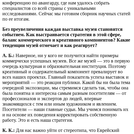
конференцию по авангарду, где нам удалось собрать
специалистов со всей страны с уникальными
исследованиями. Сейчас мы готовим сборник научных статей
по ее итогам.
Без преувеличения каждая выставка музея становится
событием. Как выстраивается стратегия в этой сфере,
баланс коммерческого и креативного компонентов? Какие
тенденции музей отмечает и как реагирует?
А. Б.:
Наверное, ни у кого не получится найти примеры
коммерчески успешных музеев. Все же музей — это в первую
очередь культурная и образовательная институция. Поэтому
креативный и содержательный компонент превалирует во
всех наших проектах. Главный показатель успеха выставок и
мероприятий — это реакция публики. Какой бы ни была тема
очередной экспозиции, мы стремимся сделать так, чтобы она
была понятна и интересна самым разным посетителям — от
профессионалов и экспертов до людей, впервые
знакомящихся с тем или иным художником и явлением.
Посетители — наши главные судьи. Мы учимся понимать их
и на основе их поведения корректировать собственную
работу. Это и есть наша стратегия.
К. К.:
Для нас важно уйти от стереотипа, что Еврейский