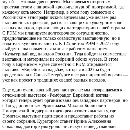
музей — «только для евреев». Мы являемся открытым
пространством с широкой кросс-­культурной программой, где
каждому есть место. Например, в этом году совместно с
Российским этнографическим музеем мы уже делаем ряд
выставочных проектов, рассказывающих о культурном коде
разных народов, проживающих на территории нашей страны.
С РЭМ мы планируем долгосрочное сотрудничество,
предполагающее не только совместную выставочную, но и
издательскую деятельность. К 125‑летию РЭМ в 2027 году
выйдет наша совместная книга с рабочим названием
«Культурный код народов России». Туда вой­дут и совместные
выставки, и материалы из собраний обоих музеев. В этом
году в Еврейском музее совместно с РЭМ открывается
выставка «Еврейская свадьба», которая в 2027‑м будет
представлена в Санкт-­Петербурге в ее расширенной версии —
уже как проект о традициях свадеб разных народов.
Еще один очень важный для нас проект: мы возвращаемся к
отложенной выставке «Рембрандт. Еврейский взгляд»,
которая теперь будет организована без западных партнеров, но
с Государственным Эрмитажем. Михаил Борисович
Пиотровский поддержал идею реализовать выставку, где
Эрмитаж выступит партнером и предоставит работы из
своего собрания. Куратором станет Ирина Алексеевна
Соколова, доктор культурологии, искусствовед, главный