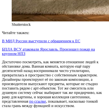
Shutterstock
Читайте такжеu:
В МИД России выступили с обращением к ЕС
БПЛА ВСУ атаковали Ярославль. Произошел пожар на
крупном НПЗ
Достаточно посмотреть, как меняется отношение людей к
обстановке дома. Ванная комната, которую ещё пару
десятилетий назад воспринимали чисто утилитарно,
превратилась в пространство с собственным характером.
Дизайнеры проектируют её по законам композиции, а
производители выпускают предметы, которые не стыдно
поставить рядом с арт-объектом. Тот же смеситель или
душевую систему сейчас выбирают так же придирчиво, как
раму для картины, и хорошая коллекция сантехники,
представленная
по ссылке
, показывает, насколько тонкой
стала грань между функцией и искусством.