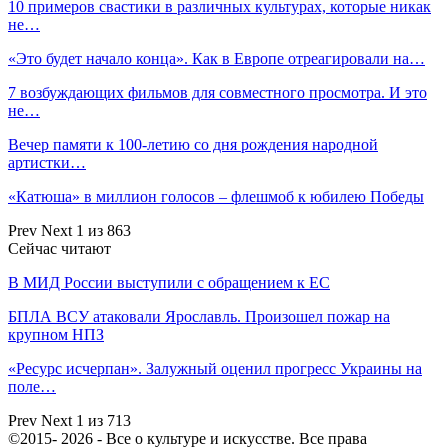
10 примеров свастики в различных культурах, которые никак
не…
«Это будет начало конца». Как в Европе отреагировали на…
7 возбуждающих фильмов для совместного просмотра. И это
не…
Вечер памяти к 100-летию со дня рождения народной
артистки…
«Катюша» в миллион голосов – флешмоб к юбилею Победы
Prev
Next
1 из 863
Сейчас читают
В МИД России выступили с обращением к ЕС
БПЛА ВСУ атаковали Ярославль. Произошел пожар на
крупном НПЗ
«Ресурс исчерпан». Залужный оценил прогресс Украины на
поле…
Prev
Next
1 из 713
©2015- 2026 - Все о культуре и искусстве. Все права