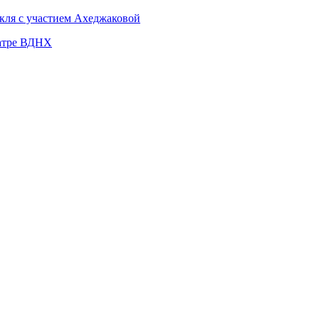
кля с участием Ахеджаковой
еатре ВДНХ