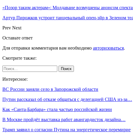
«Позор таким актерам»: Молдаване возмущены анонсом спекта
Артур Пирожков устроит танцевальный опен-эйр в Зеленом т
Prev
Next
Оставьте ответ
Для отправки комментария вам необходимо
авторизоваться
.
Смотрите также:
Интересное:
ВС России заняли село в Запорожской области
Путин рассказал об отказе общаться с делегацией США из-за…
Как «Санта-Барбара» стала частью российской жизни
В Москве пройдёт выставка работ авангардисток дизайна…
Трамп заявил о согласии Путина на энергетическое перемирие