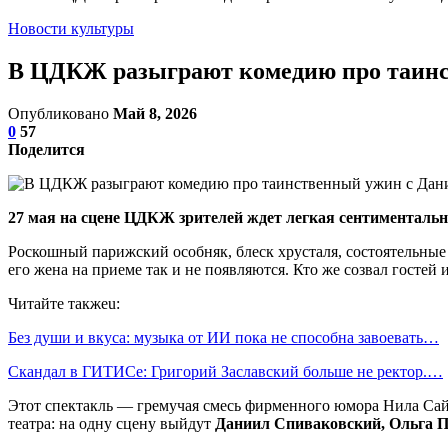
Новости культуры
В ЦДКЖ разыграют комедию про таин
Опубликовано
Май 8, 2026
0
57
Поделится
27 мая на сцене ЦДКЖ зрителей ждет легкая сентименталь
Роскошный парижский особняк, блеск хрусталя, состоятельные
его жена на приеме так и не появляются. Кто же созвал гостей и
Читайте такжеu:
Без души и вкуса: музыка от ИИ пока не способна завоевать…
Скандал в ГИТИСе: Григорий Заславский больше не ректор.…
Этот спектакль — гремучая смесь фирменного юмора Нила Сайм
театра: на одну сцену выйдут
Даниил Спиваковский, Ольга П