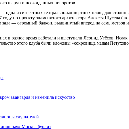
ского шарма и неожиданных поворотов.
 одна из известных театрально-концертных площадок столицы,
7 году по проекту знаменитого архитектора Алексея Щусева (авт
о зала — огромный балкон, выдвинутый вперед на семь метров 
нах в разное время работали и выступали Леонид Утёсов, Исаак
ительство этого клуба были вложены «сокровища мадам Петухово
ды
вром авангарда и изменила искусство
миллионы слушателей
«Киношная» Москва бурлит