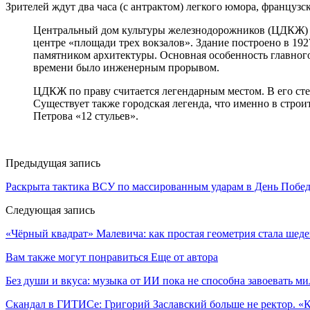
Зрителей ждут два часа (с антрактом) легкого юмора, француз
Центральный дом культуры железнодорожников (ЦДКЖ) —
центре «площади трех вокзалов». Здание построено в 192
памятником архитектуры. Основная особенность главног
времени было инженерным прорывом.
ЦДКЖ по праву считается легендарным местом. В его сте
Существует также городская легенда, что именно в стро
Петрова «12 стульев».
Предыдущая запись
Раскрыта тактика ВСУ по массированным ударам в День Побе
Следующая запись
«Чёрный квадрат» Малевича: как простая геометрия стала шеде
Вам также могут понравиться
Еще от автора
Без души и вкуса: музыка от ИИ пока не способна завоевать 
Скандал в ГИТИСе: Григорий Заславский больше не ректор. 