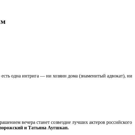
им
сть одна интрига — ни хозяин дома (знаменитый адвокат), ни
ашением вечера станет созвездие лучших актеров российского
порожский и Татьяна Аугшкап.