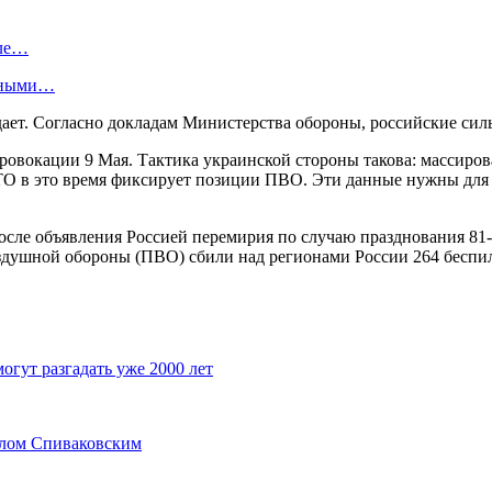
оле…
енными…
дает. Согласно докладам Министерства обороны, российские сил
ровокации 9 Мая. Тактика украинской стороны такова: массиров
ТО в это время фиксирует позиции ПВО. Эти данные нужны для
осле объявления Россией перемирия по случаю празднования 81
воздушной обороны (ПВО) сбили над регионами России 264 бесп
огут разгадать уже 2000 лет
лом Спиваковским