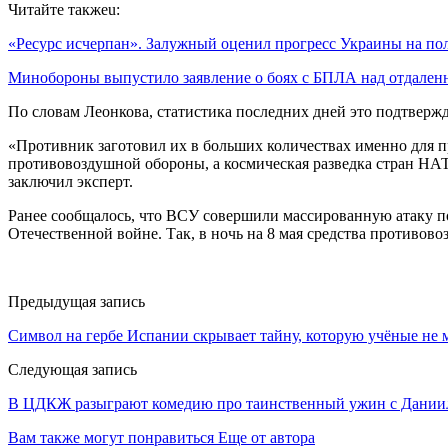
Читайте такжеu:
«Ресурс исчерпан». Залужный оценил прогресс Украины на п
Минобороны выпустило заявление о боях с БПЛА над отдал
По словам Леонкова, статистика последних дней это подтверж
«Противник заготовил их в больших количествах именно для п
противовоздушной обороны, а космическая разведка стран НА
заключил эксперт.
Ранее сообщалось, что ВСУ совершили массированную атаку п
Отечественной войне. Так, в ночь на 8 мая средства противо
Предыдущая запись
Символ на гербе Испании скрывает тайну, которую учёные не м
Следующая запись
В ЦДКЖ разыграют комедию про таинственный ужин с Дании
Вам также могут понравиться
Еще от автора