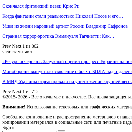
Скончался британский певец Крис Ри
Когда фантазии стали реальностью: Николай Носов и его…
Ушел из жизни народный артист России Владимир Сафронов
Странная хоррор-эротика Эммануэля Таглиетти: Как…
Prev
Next
1 из 862
Сейчас читают
«Ресурс исчерпан». Залужный оценил прогресс Украины на п
Минобороны выпустило заявление о боях с БПЛА над отдал
В МИД Украины отреагировали на уничтожение крупнейшег
Prev
Next
1 из 712
©2015- 2026 - Все о культуре и искусстве. Все права защищены.
Внимание!
Использование текстовых или графических материало
Свободное копирование и распространение материалов с нашего
копировании материалов в социальные сети или печатные изда
Sign in