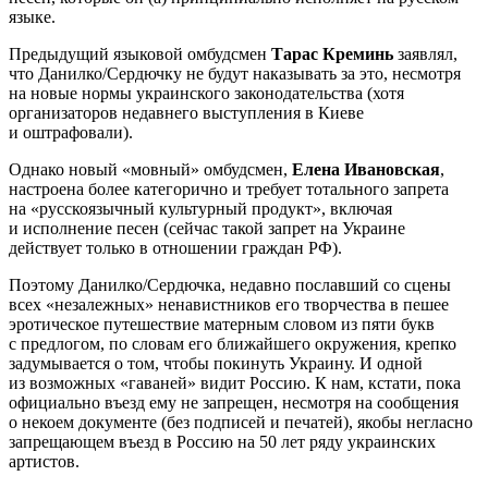
языке.
Предыдущий языковой омбудсмен
Тарас Креминь
заявлял,
что Данилко/Сердючку не будут наказывать за это, несмотря
на новые нормы украинского законодательства (хотя
организаторов недавнего выступления в Киеве
и оштрафовали).
Однако новый «мовный» омбудсмен,
Елена Ивановская
,
настроена более категорично и требует тотального запрета
на «русскоязычный культурный продукт», включая
и исполнение песен (сейчас такой запрет на Украине
действует только в отношении граждан РФ).
Поэтому Данилко/Сердючка, недавно пославший со сцены
всех «незалежных» ненавистников его творчества в пешее
эротическое путешествие матерным словом из пяти букв
с предлогом, по словам его ближайшего окружения, крепко
задумывается о том, чтобы покинуть Украину. И одной
из возможных «гаваней» видит Россию. К нам, кстати, пока
официально въезд ему не запрещен, несмотря на сообщения
о некоем документе (без подписей и печатей), якобы негласно
запрещающем въезд в Россию на 50 лет ряду украинских
артистов.