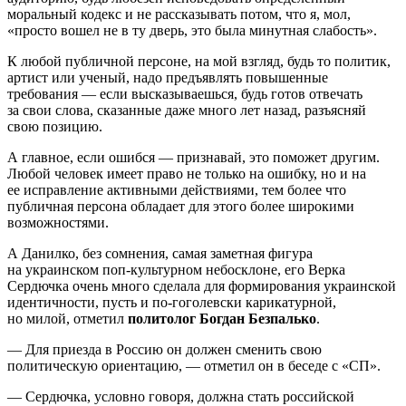
моральный кодекс и не рассказывать потом, что я, мол,
«просто вошел не в ту дверь, это была минутная слабость».
К любой публичной персоне, на мой взгляд, будь то политик,
артист или ученый, надо предъявлять повышенные
требования — если высказываешься, будь готов отвечать
за свои слова, сказанные даже много лет назад, разъясняй
свою позицию.
А главное, если ошибся — признавай, это поможет другим.
Любой человек имеет право не только на ошибку, но и на
ее исправление активными действиями, тем более что
публичная персона обладает для этого более широкими
возможностями.
А Данилко, без сомнения, самая заметная фигура
на украинском поп-культурном небосклоне, его Верка
Сердючка очень много сделала для формирования украинской
идентичности, пусть и по-гоголевски карикатурной,
но милой, отметил
политолог Богдан Безпалько
.
— Для приезда в Россию он должен сменить свою
политическую ориентацию, — отметил он в беседе с «СП».
— Сердючка, условно говоря, должна стать российской