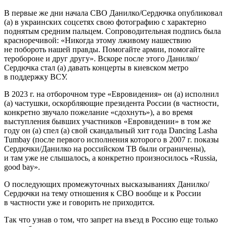
В первые же дни начала СВО Данилко/Сердючка опубликовал
(а) в украинских соцсетях свою фотографию с характерно
поднятым средним пальцем. Сопроводительная подпись была
красноречивой: «Никогда этому лживому нашествию
не побороть нашей правды. Помогайте армии, помогайте
теробороне и друг другу». Вскоре после этого Данилко/
Сердючка стал (а) давать концерты в киевском метро
в поддержку ВСУ.
В 2023 г. на отборочном туре «Евровидения» он (а) исполнил
(а) частушки, оскорбляющие президента России (в частности,
конкретно звучало пожелание «сдохнуть»), а во время
выступления бывших участников «Евровидении» в том же
году он (а) спел (а) свой скандальный хит года Dancing Lasha
Tumbay (после первого исполнения которого в 2007 г. показы
Сердючки/Данилко на российском ТВ были ограничены),
и там уже не слышалось, а конкретно произносилось «Russia,
good bay».
О последующих промежуточных высказываниях Данилко/
Сердючки на тему отношения к СВО вообще и к России
в частности уже и говорить не приходится.
Так что узнав о том, что запрет на въезд в Россию еще только