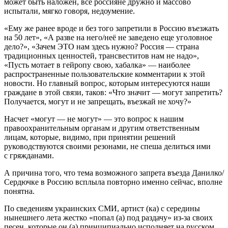
может быть наложен, все россияне дружно и массово
испытали, мягко говоря, недоумение.
«Ему же ранее вроде и без того запретили в Россию въезжать
на 50 лет», «А разве на него/неё не заведено еще уголовное
дело?», «Зачем ЭТО нам здесь нужно? Россия — страна
традиционных ценностей, трансвеститов нам не надо»,
«Пусть мотает в гейропу свою, хабалка» — наиболее
распространенные пользовательские комментарии к этой
новости. Но главный вопрос, которым интересуются наши
граждане в этой связи, таков: «Что значит — могут запретить?
Получается, могут и не запрещать, въезжай не хочу?»
Насчет «могут — не могут» — это вопрос к нашим
правоохранительным органам и другим ответственным
лицам, которые, видимо, при принятии решений
руководствуются своими резонами, не спеша делиться ими
с гряжданами.
А причина того, что тема возможного запрета въезда Данилко/
Сердючке в Россию всплыла повторно именно сейчас, вполне
понятна.
По сведениям украинских СМИ, артист (ка) с середины
нынешнего лета жестко «попал (а) под раздачу» из-за своих
песен, которые он (а) принципиально исполняет на русском