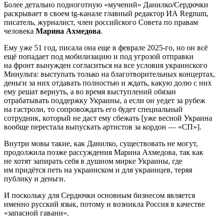
Более детально подноготную «мучений» Данилко/Сердючки
раскрывает в своем tg-канале главный редактор ИА Regnum,
писатель, журналист, член российского Совета по правам
человека
Марина Ахмедова
.
Ему уже 51 год, писала она еще в феврале 2025-го, но он всё
ещё попадает под мобилизацию и под угрозой отправки
на фронт вынужден согласиться на все условия украинского
Минульта: выступать только на благотворительных концертах,
деньги за них отдавать полностью и ждать, какую долю с них
ему решат вернуть, а во время выступлений обязан
отрабатывать поддержку Украины, а если он уедет за рубеж
на гастроли, то сопровождать его будет специальный
сотрудник, который не даст ему сбежать [уже весной Украина
вообще перестала выпускать артистов за кордон — «СП»].
Внутри мовы такие, как Данилко, существовать не могут,
продолжила позже рассуждения Марина Ахмедова, так как
не хотят запирать себя в душном мирке Украины, где
им придётся петь на украинском и для украинцев, теряя
публику и деньги.
И поскольку для Сердючки основным бизнесом является
именно русский язык, потому и возникла Россия в качестве
«запасной гавани».