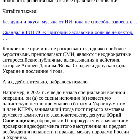
подобного решения имеются все правовые основания.
Читайте такжеu:
Без души и вкуса: музыка от ИИ пока не способна завоевать…
Скандал в ГИТИСе: Григорий Заславский больше не ректор.
…
Конкретные причины не раскрываются, однако наиболее
вероятными, предполагают СМИ, являются неоднократные
антироссийские публичные высказывания и действия,
которые Андрей Данилко/Верка Сердючка допускал (а)на
Украине в последние 4 года.
А их, действительно, набралось немало.
Например, в 2022 г., еще до начала специальной военной
операции, он (а) со сцены исполнил (а) известную
нацистскую песню про «нашего батьку и Украину-мати»,
и член КПРФ, занимавший тогда пост первого замглавы
думского комитета по законодательству, депутат
Юрий
Синельщиков
, обращался в Генпрокуратуру с заявлением
проверки видеофрагмента этого выступления на предмет
возбуждения ненависти и вражды между народами России
и Украины.