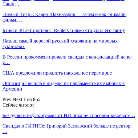
Саши…
«Белый Тигр»: Карен Шахназаров — зачем и как снимали
фильм,…
Бэнкси 30 лет прятался. Reuters только что убил его тайну
Назван самый дорогой русский художник на мировых
аукционах
В России прокомментировали скандал с конфискацией денег
у…
США предложили продлить пасхальное перемирие
Оппозиция вышла в лидеры на парламентских выборах в
Армении
Prev
Next
1 из 865
Сейчас читают
Без души и вкуса: музыка от ИИ пока не способна завоевать…
Скандал в ГИТИСе: Григорий Заславский больше не ректор.
…