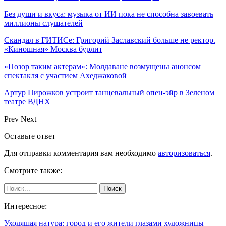
Без души и вкуса: музыка от ИИ пока не способна завоевать
миллионы слушателей
Скандал в ГИТИСе: Григорий Заславский больше не ректор.
«Киношная» Москва бурлит
«Позор таким актерам»: Молдаване возмущены анонсом
спектакля с участием Ахеджаковой
Артур Пирожков устроит танцевальный опен-эйр в Зеленом
театре ВДНХ
Prev
Next
Оставьте ответ
Для отправки комментария вам необходимо
авторизоваться
.
Смотрите также:
Интересное:
Уходящая натура: город и его жители глазами художницы