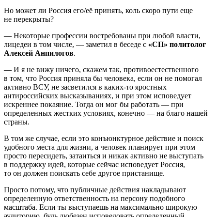
Но может ли Россия его/её принять, коль скоро пути еще
не перекрыты?
— Некоторые профессии востребованы при любой власти,
лицедеи в том числе, — заметил в беседе с
«СП»
политолог
Алексей Анпилогов
.
— И я не вижу ничего, скажем так, противоестественного
в том, что Россия приняла бы человека, если он не помогал
активно ВСУ, не засветился в каких-то яростных
антироссийских высказываниях, и при этом исповедует
искреннее покаяние. Тогда он мог бы работать — при
определенных жестких условиях, конечно — на благо нашей
страны.
В том же случае, если это конъюнктурное действие и поиск
удобного места для жизни, а человек планирует при этом
просто пересидеть, затаиться и никак активно не выступать
в поддержку идей, которые сейчас исповедует Россия,
то он должен поискать себе другое пристанище.
Просто потому, что публичные действия накладывают
определенную ответственность на персону подобного
масштаба. Если ты выступаешь на максимально широкую
аудиторию, будь любезен исповедовать определенный