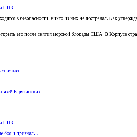
ом НПЗ
одятся в безопасности, никто из них не пострадал. Как утвержда
ткрыть его после снятия морской блокады США. В Корпусе стра
.
о спастись
князей Барятинских
ом НПЗ
ле боя и признал…