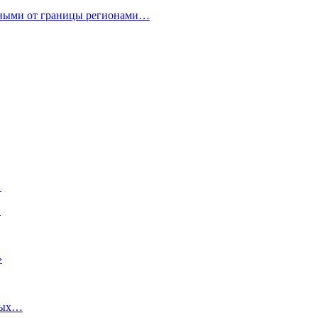
нными от границы регионами…
…
…
»
ных…