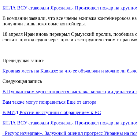
БПЛА ВСУ атаковали Ярославль. Произошел пожар на крупн
В компании заявили, что все члены экипажа контейнеровоза нах
получили лишь некоторые контейнеры.
18 апреля Иран вновь перекрыл Ормузский пролив, пообещав о
считать проход судов через пролив «сотрудничеством с врагом»
Предыдущая запись
Кровная месть на Кавказе: за что ее объявляли и можно ли был
Следующая запись
В Пушкинском музее откроется выставка коллекции династии 
Вам также могут понравиться
Еще от автора
В МИД России выступили с обращением к ЕС
БПЛА ВСУ атаковали Ярославль. Произошел пожар на крупн
«Ресурс исчерпан». Залужный оценил прогресс Украины на по