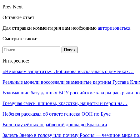
Prev
Next
Оставьте ответ
Для отправки комментария вам необходимо
авторизоваться
.
Смотрите также:
Интересное:
«Не можем запретить»: Любимова высказалась о ремейках…
Реальные модели воссоздали знаменитые картины Густава Кли
Взломавшие базу данных ВСУ российские хакеры раскрыли п
Гремучая смесь: шпионы, красотки, нацисты и герои на…
Небензя рассказал об ответе генсека ООН по Буче
Волна музейных ограблений дошла до Бразилии
Залезть Зверю в голову или почему Россия — чемпион мира п