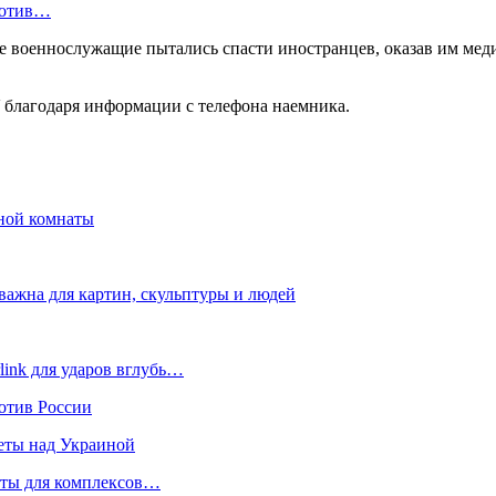
ротив…
е военнослужащие пытались спасти иностранцев, оказав им мед
У благодаря информации с телефона наемника.
нной комнаты
важна для картин, скульптуры и людей
link для ударов вглубь…
отив России
еты над Украиной
кеты для комплексов…