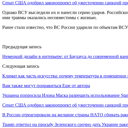
Сенат США одобрил законопроект об ужесточении санкций п
Однако ВСУ выследили их и нанесли серию ударов. Российски
ими травмы оказались несовместимы с жизнью.
Ранее стало известно, что ВС России ударили по объектам ВС
Предыдущая запись
Немецкий дизайн в интерьере: от Баухауса до современной ва
Следующая запись
Климат как часть искусства: почему температура в помещении 
Вам также могут понравиться
Еще от автора
Украина попросила Илона Маска разрешить использование Star
Сенат США одобрил законопроект об ужесточении санкций пр
В России отреагировали на желание страны НАТО сбивать рак
Трамп ответил на просьбу Зеленского срочно дать Украине ра