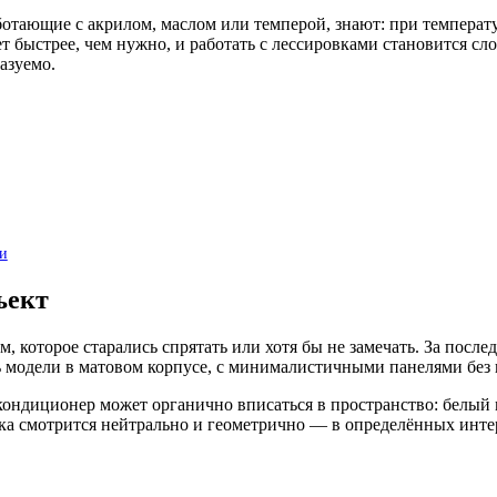
отающие с акрилом, маслом или темперой, знают: при температу
ет быстрее, чем нужно, и работать с лессировками становится с
азуемо.
и
ъект
 которое старались спрятать или хотя бы не замечать. За после
ь модели в матовом корпусе, с минималистичными панелями без 
 кондиционер может органично вписаться в пространство: белый
лка смотрится нейтрально и геометрично — в определённых инте