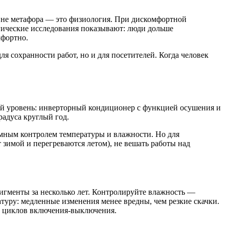
то не метафора — это физиология. При дискомфортной
огические исследования показывают: люди дольше
мфортно.
я сохранности работ, но и для посетителей. Когда человек
ый уровень: инверторный кондиционер с функцией осушения и
радуса круглый год.
мным контролем температуры и влажности. Но для
зимой и перегреваются летом), не вешать работы над
игменты за несколько лет. Контролируйте влажность —
туру: медленные изменения менее вредны, чем резкие скачки.
з циклов включения-выключения.