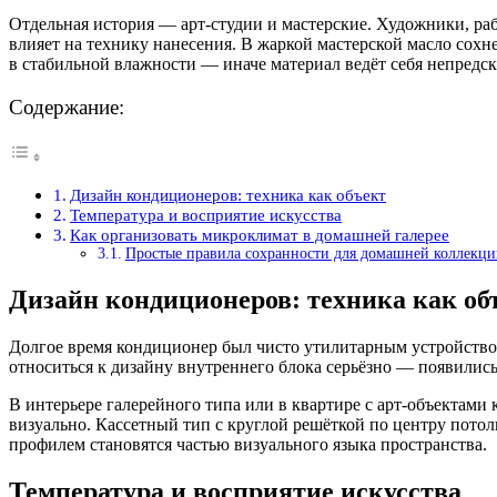
Отдельная история — арт-студии и мастерские. Художники, раб
влияет на технику нанесения. В жаркой мастерской масло сохн
в стабильной влажности — иначе материал ведёт себя непредск
Содержание:
Дизайн кондиционеров: техника как объект
Температура и восприятие искусства
Как организовать микроклимат в домашней галерее
Простые правила сохранности для домашней коллекци
Дизайн кондиционеров: техника как об
Долгое время кондиционер был чисто утилитарным устройством,
относиться к дизайну внутреннего блока серьёзно — появилис
В интерьере галерейного типа или в квартире с арт-объектами
визуально. Кассетный тип с круглой решёткой по центру пото
профилем становятся частью визуального языка пространства.
Температура и восприятие искусства