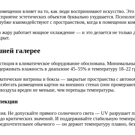
в помещении влияет на то, как люди воспринимают искусство. Э
осприятие эстетических объектов буквально ухудшается. Психол
глубже взаимодействуют с пространством, когда в помещении ко
жару работает мощное охлаждение — и это делается не только дл
крыт.
ней галерее
естиция в климатическое оборудование обоснована. Минимальн
держивать влажность в диапазоне 45–55% и температуру 18–22 г
атические витрины и боксы — закрытые пространства с автоно
збегать размещения картин на внешних стенах (они промерзают 
воздуха вреден не меньше, чем перепады температуры.
лекции
ния. Не допускайте прямого солнечного света — UV разрушает п
 до критических значений. И поддерживайте стабильную темпера
едпочтительнее обычного — он держит температуру плавно, бе