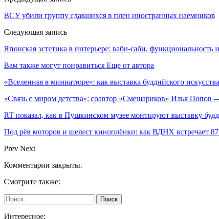
ВСУ убили группу сдавшихся в плен иностранных наемников
Следующая запись
Японская эстетика в интерьере: ваби-саби, функциональность 
Вам также могут понравиться
Еще от автора
«Вселенная в миниатюре»: как выставка буддийского искусс
«Связь с миром детства»: соавтор «Смешариков» Илья Попов 
RT показал, как в Пушкинском музее монтируют выставку будд
Под рёв моторов и шелест киноплёнки: как ВДНХ встречает 87
Prev
Next
Комментарии закрыты.
Смотрите также:
Интересное: