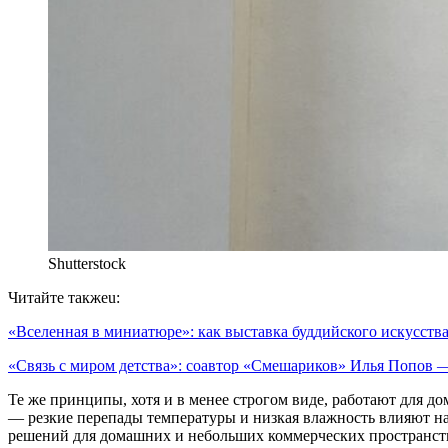
Shutterstock
Читайте такжеu:
«Вселенная в миниатюре»: как выставка буддийского искусст
«Связь с миром детства»: соавтор «Смешариков» Илья Попов
Те же принципы, хотя и в менее строгом виде, работают для д
— резкие перепады температуры и низкая влажность влияют на
решений для домашних и небольших коммерческих пространств