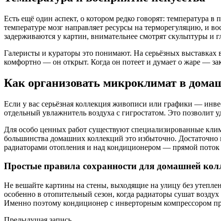
Есть ещё один аспект, о котором редко говорят: температура 
температуре мозг направляет ресурсы на терморегуляцию, и в
задерживаются у картин, внимательнее смотрят скульптуры и 
Галеристы и кураторы это понимают. На серьёзных выставках в 
комфортно — он открыт. Когда он потеет и думает о жаре — за
Как организовать микроклимат в домаш
Если у вас серьёзная коллекция живописи или графики — инв
отдельный увлажнитель воздуха с гигростатом. Это позволит у
Для особо ценных работ существуют специализированные клим
большинства домашних коллекций это избыточно. Достаточно и
радиаторами отопления и над кондиционером — прямой поток 
Простые правила сохранности для домашней кол
Не вешайте картины на стены, выходящие на улицу без утепле
особенно в отопительный сезон, когда радиаторы сушат воздух
Именно поэтому кондиционер с инверторным компрессором пр
Предыдущая запись