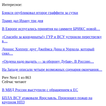
Интересное:
Бэнкси опубликовал второе граффити за сутки
Трамп дал Ирану три дня
В Европе испугались принятия на саммите БРИКС новой…
«Спасибо за координаты!» ГУР и ВСУ устроили перестрелку
в…
Деннис Хоппер: друг Джеймса Дина и Уорхола, который
снял…
«Ордена надо выдать — за оборону Дубая». В Россию…
На Западе описали четыре возможных сценария окончания…
Prev
Next
1 из 863
Сейчас читают
В МИД России выступили с обращением к ЕС
БПЛА ВСУ атаковали Ярославль. Произошел пожар на
крупном НПЗ