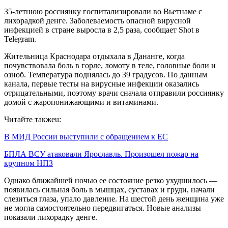
35-летнюю россиянку госпитализировали во Вьетнаме с
лихорадкой денге. Заболеваемость опасной вирусной
инфекцией в стране выросла в 2,5 раза, сообщает Shot в
Telegram.
Жительница Краснодара отдыхала в Дананге, когда
почувствовала боль в горле, ломоту в теле, головные боли и
озноб. Температура поднялась до 39 градусов. По данным
канала, первые тесты на вирусные инфекции оказались
отрицательными, поэтому врачи сначала отправили россиянку
домой с жаропонижающими и витаминами.
Читайте такжеu:
В МИД России выступили с обращением к ЕС
БПЛА ВСУ атаковали Ярославль. Произошел пожар на
крупном НПЗ
Однако ближайшей ночью ее состояние резко ухудшилось —
появилась сильная боль в мышцах, суставах и груди, начали
слезиться глаза, упало давление. На шестой день женщина уже
не могла самостоятельно передвигаться. Новые анализы
показали лихорадку денге.