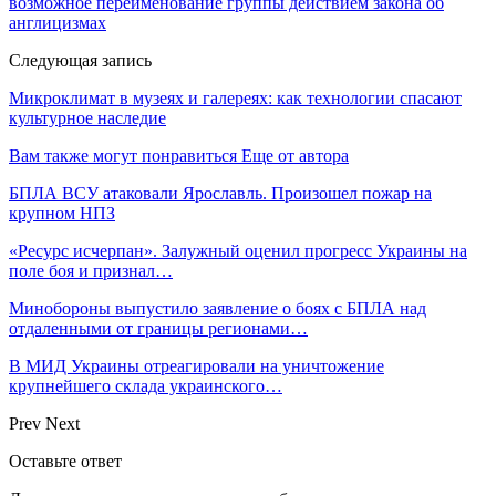
возможное переименование группы действием закона об
англицизмах
Следующая запись
Микроклимат в музеях и галереях: как технологии спасают
культурное наследие
Вам также могут понравиться
Еще от автора
БПЛА ВСУ атаковали Ярославль. Произошел пожар на
крупном НПЗ
«Ресурс исчерпан». Залужный оценил прогресс Украины на
поле боя и признал…
Минобороны выпустило заявление о боях с БПЛА над
отдаленными от границы регионами…
В МИД Украины отреагировали на уничтожение
крупнейшего склада украинского…
Prev
Next
Оставьте ответ