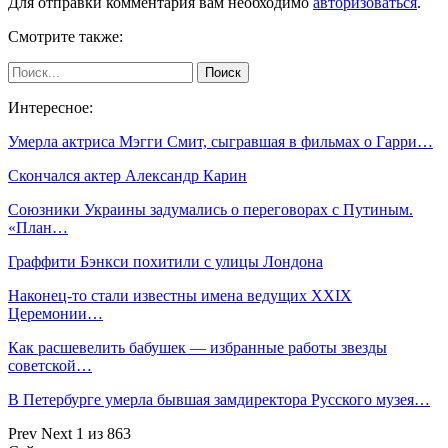
Для отправки комментария вам необходимо
авторизоваться
.
Смотрите также:
Интересное:
Умерла актриса Мэгги Смит, сыгравшая в фильмах о Гарри…
Скончался актер Александр Карин
Союзники Украины задумались о переговорах с Путиным.
«План…
Граффити Бэнкси похитили с улицы Лондона
Наконец-то стали известны имена ведущих XXIX
Церемонии…
Как расшевелить бабушек — избранные работы звезды
советской…
В Петербурге умерла бывшая замдиректора Русского музея…
Prev
Next
1 из 863