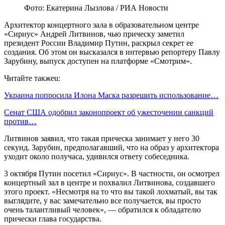
Фото: Екатерина Лызлова / РИА Новости
Архитектор концертного зала в образовательном центре
«Сириус» Андрей Литвинов, чью прическу заметил
президент России Владимир Путин, раскрыл секрет ее
создания. Об этом он высказался в интервью репортеру Павлу
Зарубину, выпуск доступен на платформе «Смотрим».
Читайте такжеu:
Украина попросила Илона Маска разрешить использование…
Сенат США одобрил законопроект об ужесточении санкций
против…
Литвинов заявил, что такая прическа занимает у него 30
секунд. Зарубин, предполагавший, что на образ у архитектора
уходит около получаса, удивился ответу собеседника.
3 октября Путин посетил «Сириус». В частности, он осмотрел
концертный зал в центре и похвалил Литвинова, создавшего
этого проект. «Несмотря на то что вы такой лохматый, вы так
выглядите, у вас замечательно все получается, вы просто
очень талантливый человек», — обратился к обладателю
прически глава государства.