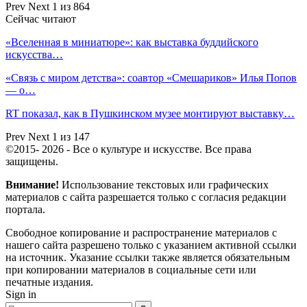
Prev
Next
1 из 864
Сейчас читают
«Вселенная в миниатюре»: как выставка буддийского
искусства…
«Связь с миром детства»: соавтор «Смешариков» Илья Попов
— о…
RT показал, как в Пушкинском музее монтируют выставку…
Prev
Next
1 из 147
©2015- 2026 - Все о культуре и искусстве. Все права
защищены.
Внимание!
Использование текстовых или графических
материалов с сайта разрешается только c согласия редакции
портала.
Свободное копирование и распространение материалов с
нашего сайта разрешено только с указанием активной ссылки
на источник. Указание ссылки также является обязательным
при копировании материалов в социальные сети или
печатные издания.
Sign in