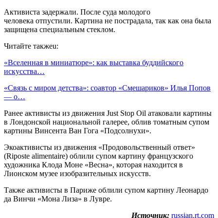
Активиста задержали. После суда молодого
человека отпустили. Картина не пострадала, так как она была
защищена специальным стеклом.
Читайте такжеu:
«Вселенная в миниатюре»: как выставка буддийского
искусства…
«Связь с миром детства»: соавтор «Смешариков» Илья Попов
— о…
Ранее активисты из движения Just Stop Oil атаковали картины
в Лондонской национальной галерее, облив томатным супом
картины Винсента Ван Гога «Подсолнухи».
Экоактивисты из движения «Продовольственный ответ»
(Riposte alimentaire) облили супом картину французского
художника Клода Моне «Весна», которая находится в
Лионском музее изобразительных искусств.
Также активисты в Париже облили супом картину Леонардо
да Винчи «Мона Лиза» в Лувре.
Источник:
russian.rt.com