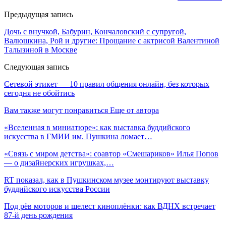
Предыдущая запись
Дочь с внучкой, Бабурин, Кончаловский с супругой,
Валюшкина, Рой и другие: Прощание с актрисой Валентиной
Талызиной в Москве
Следующая запись
Сетевой этикет — 10 правил общения онлайн, без которых
сегодня не обойтись
Вам также могут понравиться
Еще от автора
«Вселенная в миниатюре»: как выставка буддийского
искусства в ГМИИ им. Пушкина ломает…
«Связь с миром детства»: соавтор «Смешариков» Илья Попов
— о дизайнерских игрушках,…
RT показал, как в Пушкинском музее монтируют выставку
буддийского искусства России
Под рёв моторов и шелест киноплёнки: как ВДНХ встречает
87-й день рождения