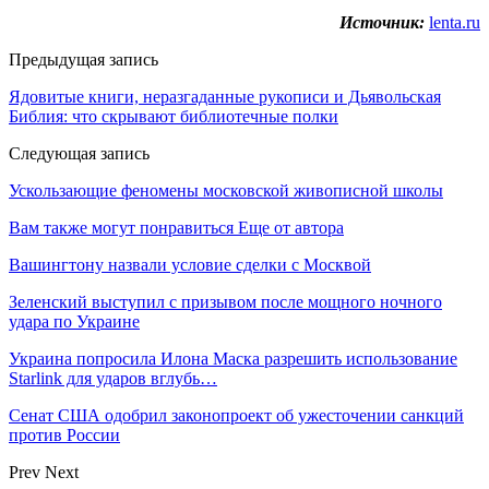
Источник:
lenta.ru
Предыдущая запись
Ядовитые книги, неразгаданные рукописи и Дьявольская
Библия: что скрывают библиотечные полки
Следующая запись
Ускользающие феномены московской живописной школы
Вам также могут понравиться
Еще от автора
Вашингтону назвали условие сделки с Москвой
Зеленский выступил с призывом после мощного ночного
удара по Украине
Украина попросила Илона Маска разрешить использование
Starlink для ударов вглубь…
Сенат США одобрил законопроект об ужесточении санкций
против России
Prev
Next