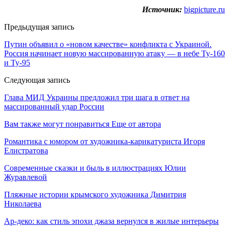
Источник:
bigpicture.ru
Предыдущая запись
Путин объявил о «новом качестве» конфликта с Украиной.
Россия начинает новую массированную атаку — в небе Ту-160
и Ту-95
Следующая запись
Глава МИД Украины предложил три шага в ответ на
массированный удар России
Вам также могут понравиться
Еще от автора
Романтика с юмором от художника-карикатуриста Игоря
Елистратова
Современные сказки и быль в иллюстрациях Юлии
Журавлевой
Пляжные истории крымского художника Димитрия
Николаева
Ар-деко: как стиль эпохи джаза вернулся в жилые интерьеры