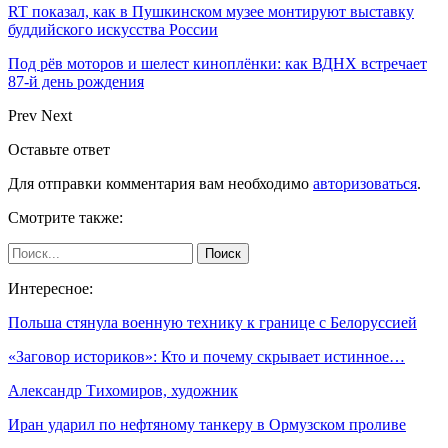
RT показал, как в Пушкинском музее монтируют выставку
буддийского искусства России
Под рёв моторов и шелест киноплёнки: как ВДНХ встречает
87-й день рождения
Prev
Next
Оставьте ответ
Для отправки комментария вам необходимо
авторизоваться
.
Смотрите также:
Интересное:
Польша стянула военную технику к границе с Белоруссией
«Заговор историков»: Кто и почему скрывает истинное…
Александр Тихомиров, художник
Иран ударил по нефтяному танкеру в Ормузском проливе