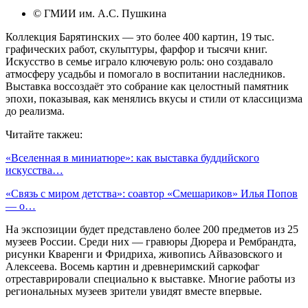
© ГМИИ им. А.С. Пушкина
Коллекция Барятинских — это более 400 картин, 19 тыс.
графических работ, скульптуры, фарфор и тысячи книг.
Искусство в семье играло ключевую роль: оно создавало
атмосферу усадьбы и помогало в воспитании наследников.
Выставка воссоздаёт это собрание как целостный памятник
эпохи, показывая, как менялись вкусы и стили от классицизма
до реализма.
Читайте такжеu:
«Вселенная в миниатюре»: как выставка буддийского
искусства…
«Связь с миром детства»: соавтор «Смешариков» Илья Попов
— о…
На экспозиции будет представлено более 200 предметов из 25
музеев России. Среди них — гравюры Дюрера и Рембрандта,
рисунки Кваренги и Фридриха, живопись Айвазовского и
Алексеева. Восемь картин и древнеримский саркофаг
отреставрировали специально к выставке. Многие работы из
региональных музеев зрители увидят вместе впервые.