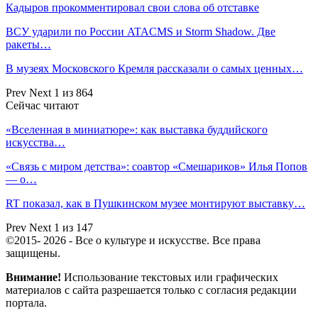
Кадыров прокомментировал свои слова об отставке
ВСУ ударили по России ATACMS и Storm Shadow. Две
ракеты…
В музеях Московского Кремля рассказали о самых ценных…
Prev
Next
1 из 864
Сейчас читают
«Вселенная в миниатюре»: как выставка буддийского
искусства…
«Связь с миром детства»: соавтор «Смешариков» Илья Попов
— о…
RT показал, как в Пушкинском музее монтируют выставку…
Prev
Next
1 из 147
©2015- 2026 - Все о культуре и искусстве. Все права
защищены.
Внимание!
Использование текстовых или графических
материалов с сайта разрешается только c согласия редакции
портала.