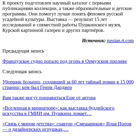
К проекту подготовлен научный каталог с первыми
публикациями коллекции, а также образовательные и детские
программы. Они помогут лучше понять феномен русской
усадебной культуры. Выставка — результат 15 лет
исследований и совместной работы Пушкинского музея,
Курской картинной галереи и других партнёров.
Источник:
russian.rt.com
Предыдущая запись
Французское судно попало под огонь в Ормузском проливе
Следующая запись
Уборщик больниц, создавший за 60 лет тайный роман в 15 000
страниц: кем был Генри Дарджер
Вам также могут понравиться
Еще от автора
«Вселенная в миниатюре»: как выставка буддийского
искусства в ГМИИ им. Пушкина ломает…
«Связь с миром детства»: соавтор «Смешариков» Илья Попов
— о дизайнерских игрушках,…