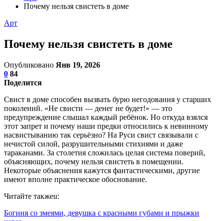
Почему нельзя свистеть в доме
Арт
Почему нельзя свистеть в доме
Опубликовано
Янв 19, 2026
0
84
Поделится
Свист в доме способен вызвать бурю негодования у старших
поколений. «Не свисти — денег не будет!» — это
предупреждение слышал каждый ребёнок. Но откуда взялся
этот запрет и почему наши предки относились к невинному
насвистыванию так серьёзно? На Руси свист связывали с
нечистой силой, разрушительными стихиями и даже
тараканами. За столетия сложилась целая система поверий,
объясняющих, почему нельзя свистеть в помещении.
Некоторые объяснения кажутся фантастическими, другие
имеют вполне практическое обоснование.
Читайте такжеu:
Богиня со змеями, девушка с красными губами и прыжки