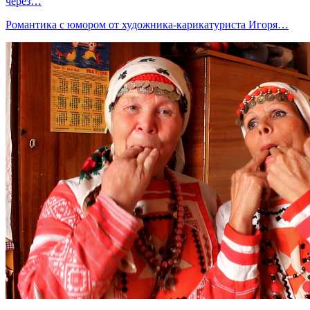
через…
Романтика с юмором от художника-карикатуриста Игоря…