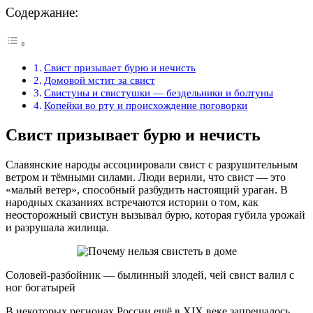
Содержание:
Свист призывает бурю и нечисть
Домовой мстит за свист
Свистуны и свистушки — бездельники и болтуны
Копейки во рту и происхождение поговорки
Свист призывает бурю и нечисть
Славянские народы ассоциировали свист с разрушительным
ветром и тёмными силами. Люди верили, что свист — это
«малый ветер», способный разбудить настоящий ураган. В
народных сказаниях встречаются истории о том, как
неосторожный свистун вызывал бурю, которая губила урожай
и разрушала жилища.
Соловей-разбойник — былинный злодей, чей свист валил с
ног богатырей
В некоторых регионах России ещё в XIX веке запрещалось