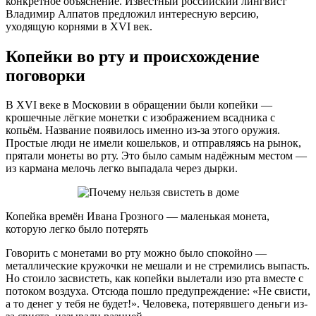
конкретное объяснение. Известный российский лингвист
Владимир Алпатов предложил интересную версию,
уходящую корнями в XVI век.
Копейки во рту и происхождение
поговорки
В XVI веке в Московии в обращении были копейки —
крошечные лёгкие монетки с изображением всадника с
копьём. Название появилось именно из-за этого оружия.
Простые люди не имели кошельков, и отправляясь на рынок,
прятали монеты во рту. Это было самым надёжным местом —
из кармана мелочь легко выпадала через дырки.
Копейка времён Ивана Грозного — маленькая монета,
которую легко было потерять
Говорить с монетами во рту можно было спокойно —
металлические кружочки не мешали и не стремились выпасть.
Но стоило засвистеть, как копейки вылетали изо рта вместе с
потоком воздуха. Отсюда пошло предупреждение: «Не свисти,
а то денег у тебя не будет!». Человека, потерявшего деньги из-