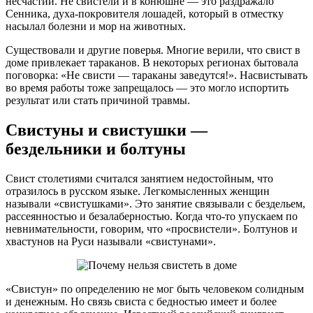
несчастий. Не свистели и в конюшне — это раздражало
Сенника, духа-покровителя лошадей, который в отместку
насылал болезни и мор на животных.
Существовали и другие поверья. Многие верили, что свист в
доме привлекает тараканов. В некоторых регионах бытовала
поговорка: «Не свисти — тараканы заведутся!». Насвистывать
во время работы тоже запрещалось — это могло испортить
результат или стать причиной травмы.
Свистуны и свистушки —
бездельники и болтуны
Свист столетиями считался занятием недостойным, что
отразилось в русском языке. Легкомысленных женщин
называли «свистушками». Это занятие связывали с бездельем,
рассеянностью и безалаберностью. Когда что-то упускаем по
невнимательности, говорим, что «просвистели». Болтунов и
хвастунов на Руси называли «свистунами».
«Свистун» по определению не мог быть человеком солидным
и денежным. Но связь свиста с бедностью имеет и более