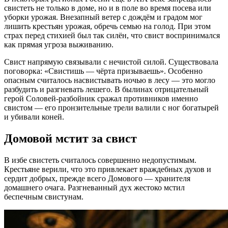
свистеть не только в доме, но и в поле во время посева или
уборки урожая. Внезапный ветер с дождём и градом мог
лишить крестьян урожая, обречь семью на голод. При этом
страх перед стихией был так силён, что свист воспринимался
как прямая угроза выживанию.
Свист напрямую связывали с нечистой силой. Существовала
поговорка: «Свистишь — чёрта призываешь». Особенно
опасным считалось насвистывать ночью в лесу — это могло
разбудить и разгневать лешего. В былинах отрицательный
герой Соловей-разбойник сражал противников именно
свистом — его пронзительные трели валили с ног богатырей
и убивали коней.
Домовой мстит за свист
В избе свистеть считалось совершенно недопустимым.
Крестьяне верили, что это привлекает враждебных духов и
сердит добрых, прежде всего Домового — хранителя
домашнего очага. Разгневанный дух жестоко мстил
беспечным свистунам.