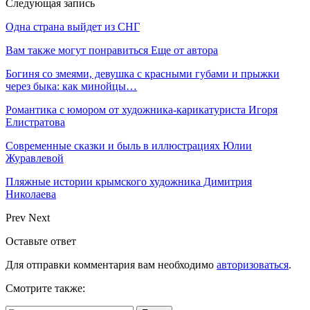
Следующая запись
Одна страна выйдет из СНГ
Вам также могут понравиться
Еще от автора
Богиня со змеями, девушка с красными губами и прыжки
через быка: как минойцы…
Романтика с юмором от художника-карикатуриста Игоря
Елистратова
Современные сказки и быль в иллюстрациях Юлии
Журавлевой
Пляжные истории крымского художника Димитрия
Николаева
Prev
Next
Оставьте ответ
Для отправки комментария вам необходимо
авторизоваться
.
Смотрите также: