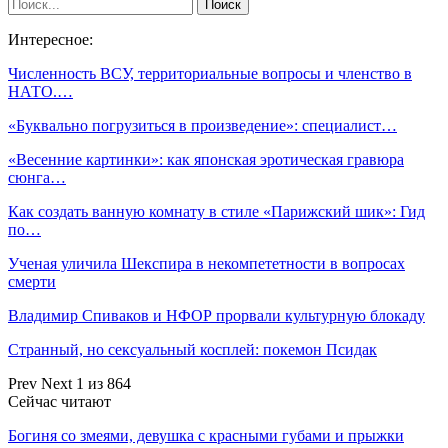
Интересное:
Численность ВСУ, территориальные вопросы и членство в
НАТО.…
«Буквально погрузиться в произведение»: специалист…
«Весенние картинки»: как японская эротическая гравюра
сюнга…
Как создать ванную комнату в стиле «Парижский шик»: Гид
по…
Ученая уличила Шекспира в некомпететности в вопросах
смерти
Владимир Спиваков и НФОР прорвали культурную блокаду
Странный, но сексуальный косплей: покемон Псидак
Prev
Next
1 из 864
Сейчас читают
Богиня со змеями, девушка с красными губами и прыжки