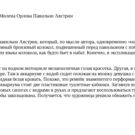
 Милена Орлова Павильон Австрии
авильон Австрии, который, по мысли автора, одновременно «по
омный бронзовый колокол, подвешенный перед павильоном с по
языка колокола, как будто бьет в набат. Конечно, в экспликация
т на водном мотоцикле меланхоличная голая красотка. Другая, в 
е. Там в аквариуме с водой сидит похожая на японку девушка с 
кидная белая кровать. Похоже, это ремейк знаменитого перформа
 аквариума стоят две пластиковые туалетные кабинки. Заглянув в
вых сапогах с ведрами в руках и предлагают воспользоваться т
якобы закольцована. Получается, что художница решила обнажить 