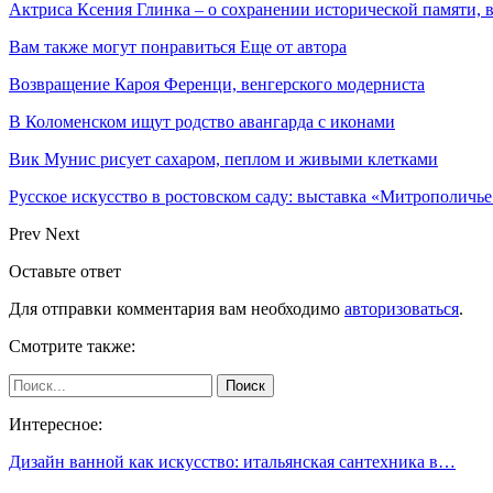
Актриса Ксения Глинка – о сохранении исторической памяти, 
Вам также могут понравиться
Еще от автора
Возвращение Кароя Ференци, венгерского модерниста
В Коломенском ищут родство авангарда с иконами
Вик Мунис рисует сахаром, пеплом и живыми клетками
Русское искусство в ростовском саду: выставка «Митрополичье
Prev
Next
Оставьте ответ
Для отправки комментария вам необходимо
авторизоваться
.
Смотрите также:
Интересное:
Дизайн ванной как искусство: итальянская сантехника в…