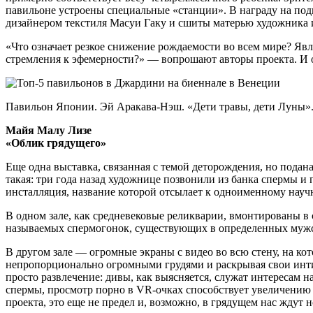
павильоне устроены специальные «станции». В награду на по
дизайнером текстиля Масуи Гаку и сшиты матерью художника и
«Что означает резкое снижение рождаемости во всем мире? Явл
стремления к эфемерности?» — вопрошают авторы проекта. И 
Павильон Японии. Эй Аракава-Нэш. «Дети травы, дети Луны»
Майя Малу Лизе
«Облик грядущего»
Еще одна выставка, связанная с темой деторождения, но подана
такая: три года назад художнице позвонили из банка спермы и
инсталляция, название которой отсылает к одноименному науч
В одном зале, как средневековые реликварии, вмонтированы в
называемых спермогонок, существующих в определенных мужск
В другом зале — огромные экраны с видео во всю стену, на ко
непропорционально огромными грудями и раскрывая свои инти
просто развлечение: дивы, как выясняется, служат интересам н
спермы, просмотр порно в VR-очках способствует увеличению 
проекта, это еще не предел и, возможно, в грядущем нас ждут 