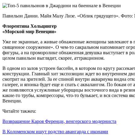
Павильон Дании. Майя Малу Лизе. «Облик грядущего». Фото:
Флорентина Хольцингер
«Морской мир Венеции»
Уже не экранные, а живые обнаженные женщины завлекают в п
священное сооружение». О чем-то сакральном напоминает огр
фигуры, а на проморолике обнаженная девушка выступает в роли 
целом павильон выглядит, скорее, аттракционом.
В одном из залов устроен бассейн, в котором по кругу рассекае
конструкции. Главный хит экспозиции ждет во внутреннем двор
смотрит на зрителей. За ее спиной внутри аквариума видна от
галерее, и японка будет еще и спать с аквалангом. По бокам от
же появляются услужливые уборщицы восточного вида в резино
какие-то трубы, компрессоры, что-то булькает, и вся система 
Венеции.
Читайте такжеu:
Возвращение Кароя Ференци, венгерского модерниста
В Коломенском ищут родство авангарда с иконами