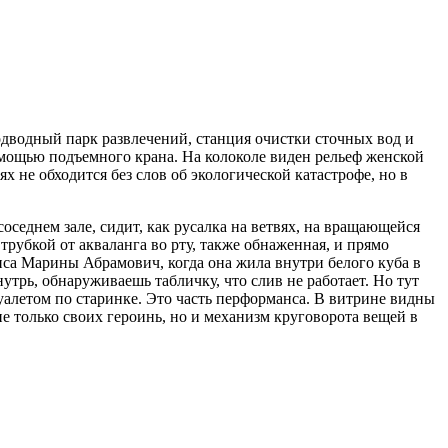
дводный парк развлечений, станция очистки сточных вод и
мощью подъемного крана. На колоколе виден рельеф женской
х не обходится без слов об экологической катастрофе, но в
соседнем зале, сидит, как русалка на ветвях, на вращающейся
трубкой от акваланга во рту, также обнаженная, и прямо
нса Марины Абрамович, когда она жила внутри белого куба в
нутрь, обнаруживаешь табличку, что слив не работает. Но тут
уалетом по старинке. Это часть перформанса. В витрине видны
не только своих героинь, но и механизм круговорота вещей в