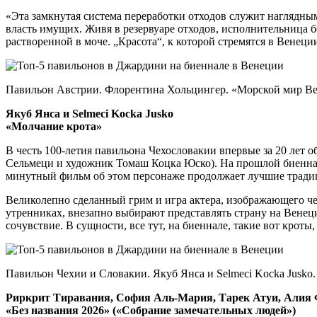
«Эта замкнутая система переработки отходов служит наглядны
власть имущих. Живя в резервуаре отходов, исполнительница 
растворенной в моче. „Красота“, к которой стремятся в Венеци
Павильон Австрии. Флорентина Хольцингер. «Морской мир Вен
Якуб Янса и Selmeci Kocka Jusko
«Молчание крота»
В честь 100-летия павильона Чехословакии впервые за 20 лет 
Сельмеци и художник Томаш Коцка Юско). На прошлой биеннале
минутный фильм об этом персонаже продолжает лучшие тради
Великолепно сделанный грим и игра актера, изображающего чел
утренниках, внезапно выбирают представлять страну на Венец
сочувствие. В сущности, все тут, на биеннале, такие вот крот
Павильон Чехии и Словакии. Якуб Янса и Selmeci Kocka Jusko
Риркрит Тиравания, София Аль-Мария, Тарек Атуи, Алия 
«Без названия 2026» («Собрание замечательных людей»)