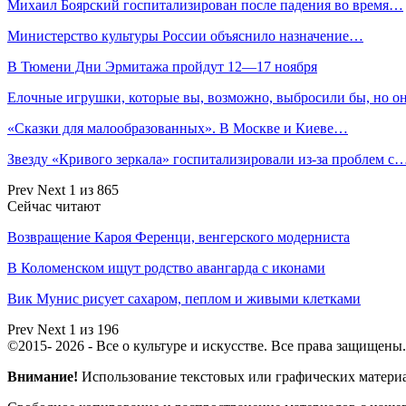
Михаил Боярский госпитализирован после падения во время…
Министерство культуры России объяснило назначение…
В Тюмени Дни Эрмитажа пройдут 12—17 ноября
Елочные игрушки, которые вы, возможно, выбросили бы, но 
«Сказки для малообразованных». В Москве и Киеве…
Звезду «Кривого зеркала» госпитализировали из-за проблем с
Prev
Next
1 из 865
Сейчас читают
Возвращение Кароя Ференци, венгерского модерниста
В Коломенском ищут родство авангарда с иконами
Вик Мунис рисует сахаром, пеплом и живыми клетками
Prev
Next
1 из 196
©2015- 2026 - Все о культуре и искусстве. Все права защищены.
Внимание!
Использование текстовых или графических материало