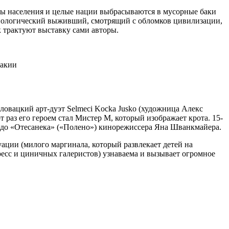
пы населения и целые нации выбрасываются в мусорные баки
 биологический выживший, смотрящий с обломков цивилизации,
к трактуют выставку сами авторы.
вакии
ловацкий арт-дуэт Selmeci Kocka Jusko (художница Алекс
раз его героем стал Мистер М, который изображает крота. 15-
до «Отесанека» («Полено») кинорежиссера Яна Шванкмайера.
ации (милого маргинала, который развлекает детей на
есс и циничных галеристов) узнаваема и вызывает огромное