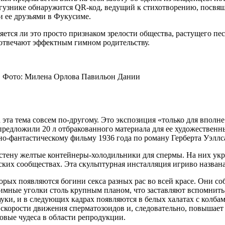
дгузнике обнаружится QR-код, ведущий к стихотворению, посв
 ее друзьями в Фукусиме.
яется ли это просто признаком зрелости общества, растущего п
отвечают эффектным гимном родительству.
. Фото: Милена Орлова Павильон Дании
 эта тема совсем по-другому. Это экспозиция «только для вполне
 предложили 20 л отбракованного материала для ее художественн
но-фантастическому фильму 1936 года по роману Герберта Уэллс
 стену желтые контейнеры-холодильники для спермы. На них ук
их сообществах. Эта скульптурная инсталляция игриво названа
торых появляются богини секса разных рас во всей красе. Они с
мные уголки столь крупным планом, что заставляют вспомнить
ауки, и в следующих кадрах появляются в белых халатах с колбами
скорости движения сперматозоидов и, следовательно, повышает
новые чудеса в области репродукции.