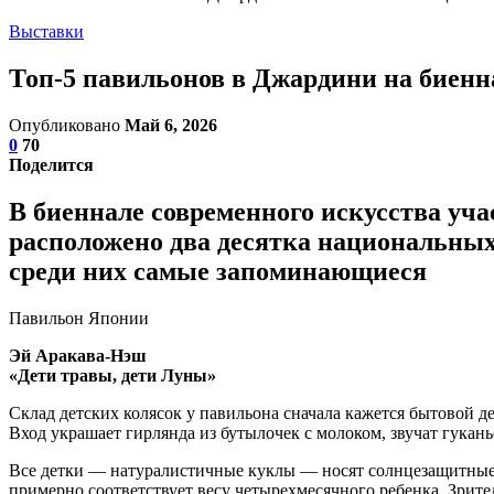
Выставки
Топ-5 павильонов в Джардини на биенн
Опубликовано
Май 6, 2026
0
70
Поделится
В биеннале современного искусства учас
расположено два десятка национальных
среди них самые запоминающиеся
Павильон Японии
Эй Аракава-Нэш
«Дети травы, дети Луны»
Склад детских колясок у павильона сначала кажется бытовой д
Вход украшает гирлянда из бутылочек с молоком, звучат гукан
Все детки — натуралистичные куклы — носят солнцезащитные о
примерно соответствует весу четырехмесячного ребенка. Зрител