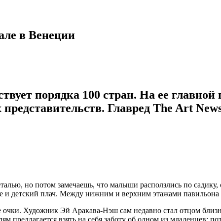
але в Венеции
твует порядка 100 стран. На ее главной
 представительств. Главред The Art New
еталью, но потом замечаешь, что малыши расползлись по садику,
ье и детский плач. Между нижним и верхним этажами павильона 
чки. Художник Эй Аракава-Нэш сам недавно стал отцом близнец
ям предлагается взять на себя заботу об одном из младенцев: по