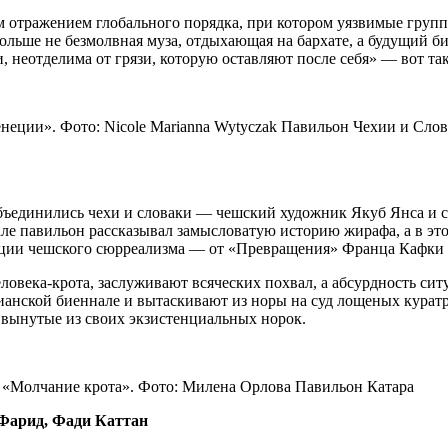
м отражением глобального порядка, при котором уязвимые груп
больше не безмолвная муза, отдыхающая на бархате, а будущий
и, неотделима от грязи, которую оставляют после себя» — вот та
еции». Фото: Nicole Marianna Wytyczak Павильон Чехии и Сло
объединились чехи и словаки — чешский художник Якуб Янса и с
 павильон рассказывал замысловатую историю жирафа, а в этот 
ции чешского сюрреализма — от «Превращения» Франца Кафки 
овека-крота, заслуживают всяческих похвал, а абсурдность ситу
ианской биеннале и вытаскивают из норы на суд лощеных куратр
ы, вынутые из своих экзистенциальных норок.
. «Молчание крота». Фото: Милена Орлова Павильон Катара
Фарид, Фади Каттан