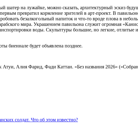
ый шатер на лужайке, можно сказать, архитектурный эскиз буд
первым превратил кормление зрителей в арт-проект. В павильон
пробовать безалкогольный напиток и что-то вроде плова в небо
арабского мира. Украшением павильона служит огромная «Канис
анспортировки воды. Скульптуры большие, но легкие, отлитые и
ты биеннале будет объявлена позднее.
 Атуи, Алия Фарид, Фади Каттан. «Без названия 2026» («Собра
нских солдат. Что об этом известно?