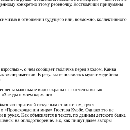
ященному конкретно этому ребеночку. Костюмчики придуманы
ессимизма в отношении будущего или, возможно, коллективного
 взрослых», о чем сообщает табличка перед входом. Канва
ых экспериментов. В результате появилась мультимедийная
а.
реплены маленькие видеоэкраны с фрагментами так
 «Звезды в моем кармане».
облазняют зрителей искусным стриптизом, тряся
 о «Происхождении мира» Гюстава Курбе. Однако это не
 в руках. Как объясняется в тексте, по данным датского банка
 шансы на оплодотворение. Но, как пишут далее авторы