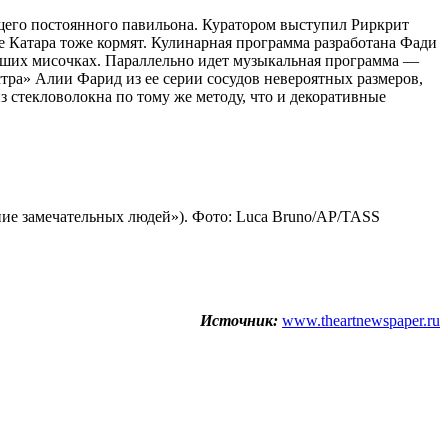
ущего постоянного павильона. Куратором выступил Риркрит
е Катара тоже кормят. Кулинарная программа разработана Фади
льших мисочках. Параллельно идет музыкальная программа —
тра» Алии Фарид из ее серии сосудов невероятных размеров,
з стекловолокна по тому же методу, что и декоративные
ние замечательных людей»). Фото: Luca Bruno/AP/TASS
Источник:
www.theartnewspaper.ru