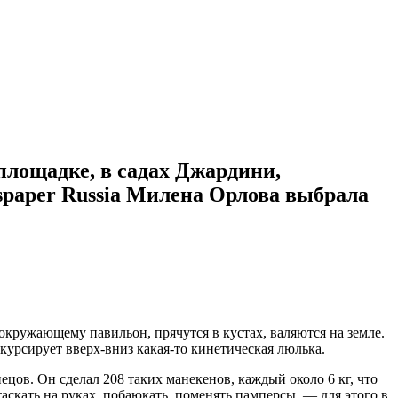
 площадке, в садах Джардини,
spaper Russia Милена Орлова выбрала
 окружающему павильон, прячутся в кустах, валяются на земле.
курсирует вверх-вниз какая-то кинетическая люлька.
ов. Он сделал 208 таких манекенов, каждый около 6 кг, что
таскать на руках, побаюкать, поменять памперсы, — для этого в