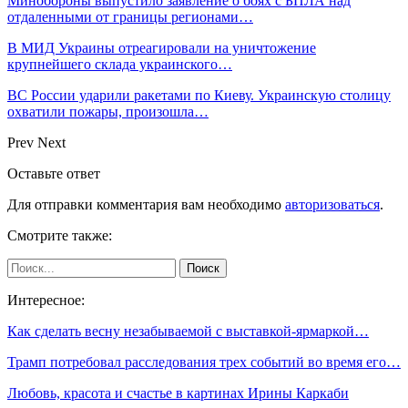
Минобороны выпустило заявление о боях с БПЛА над
отдаленными от границы регионами…
В МИД Украины отреагировали на уничтожение
крупнейшего склада украинского…
ВС России ударили ракетами по Киеву. Украинскую столицу
охватили пожары, произошла…
Prev
Next
Оставьте ответ
Для отправки комментария вам необходимо
авторизоваться
.
Смотрите также:
Интересное:
Как сделать весну незабываемой с выставкой-ярмаркой…
Трамп потребовал расследования трех событий во время его…
Любовь, красота и счастье в картинах Ирины Каркаби