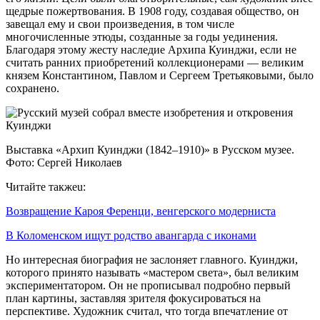
щедрые пожертвования. В 1908 году, создавая общество, он
завещал ему и свои произведения, в том числе
многочисленные этюды, созданные за годы уединения.
Благодаря этому жесту наследие Архипа Куинджи, если не
считать ранних приобретений коллекционерами — великим
князем Константином, Павлом и Сергеем Третьяковыми, было
сохранено.
Выставка «Архип Куинджи (1842–1910)» в Русском музее.
Фото: Сергей Николаев
Читайте такжеu:
Возвращение Кароя Ференци, венгерского модерниста
В Коломенском ищут родство авангарда с иконами
Но интересная биография не заслоняет главного. Куинджи,
которого принято называть «мастером света», был великим
экспериментатором. Он не прописывал подробно первый
план картины, заставляя зрителя фокусироваться на
перспективе. Художник считал, что тогда впечатление от