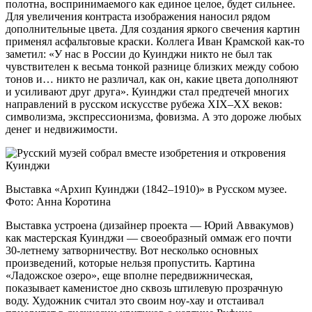
полотна, воспринимаемого как единое целое, будет сильнее.
Для увеличения контраста изображения наносил рядом
дополнительные цвета. Для создания яркого свечения картин
применял асфальтовые краски. Коллега Иван Крамской как-то
заметил: «У нас в России до Куинджи никто не был так
чувствителен к весьма тонкой разнице близких между собою
тонов и… никто не различал, как он, какие цвета дополняют
и усиливают друг друга». Куинджи стал предтечей многих
направлений в русском искусстве рубежа XIX–XX веков:
символизма, экспрессионизма, фовизма. А это дороже любых
денег и недвижимости.
Выставка «Архип Куинджи (1842–1910)» в Русском музее.
Фото: Анна Коротина
Выставка устроена (дизайнер проекта — Юрий Аввакумов)
как мастерская Куинджи — своеобразный оммаж его почти
30-летнему затворничеству. Вот несколько основных
произведений, которые нельзя пропустить. Картина
«Ладожское озеро», еще вполне передвижническая,
показывает каменистое дно сквозь штилевую прозрачную
воду. Художник считал это своим ноу-хау и отстаивал