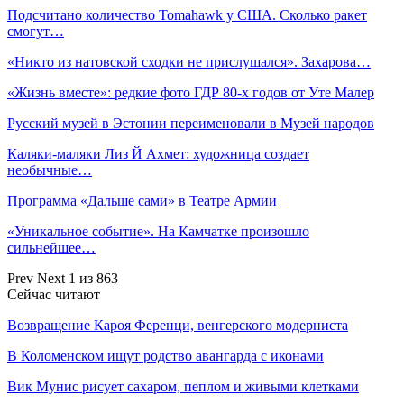
Подсчитано количество Tomahawk у США. Сколько ракет
смогут…
«Никто из натовской сходки не прислушался». Захарова…
«Жизнь вместе»: редкие фото ГДР 80-х годов от Уте Малер
Русский музей в Эстонии переименовали в Музей народов
Каляки-маляки Лиз Й Ахмет: художница создает
необычные…
Программа «Дальше сами» в Театре Армии
«Уникальное событие». На Камчатке произошло
сильнейшее…
Prev
Next
1 из 863
Сейчас читают
Возвращение Кароя Ференци, венгерского модерниста
В Коломенском ищут родство авангарда с иконами
Вик Мунис рисует сахаром, пеплом и живыми клетками