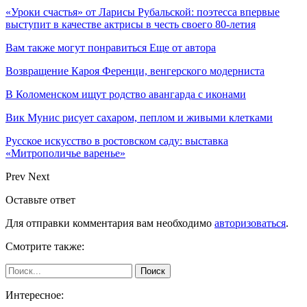
«Уроки счастья» от Ларисы Рубальской: поэтесса впервые
выступит в качестве актрисы в честь своего 80-летия
Вам также могут понравиться
Еще от автора
Возвращение Кароя Ференци, венгерского модерниста
В Коломенском ищут родство авангарда с иконами
Вик Мунис рисует сахаром, пеплом и живыми клетками
Русское искусство в ростовском саду: выставка
«Митрополичье варенье»
Prev
Next
Оставьте ответ
Для отправки комментария вам необходимо
авторизоваться
.
Смотрите также:
Интересное: