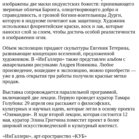
изображены две маски индуистских божеств: принимающего
звериные обличья Баронга, олицетворяющего добро и
справедливость, и грозной богини-воительницы Дурги,
которую в индуизме почитают как защитницу. Художник
использовал флорентийские краски, воск и лак, которые
наносил слой за слоем, чтобы достичь особой реалистичности
в изображении огня.
Объем экспозиции придают скульптуры Евгения Тетерина,
развивающие концепцию вселенной, предложенной
художником. В «ИнГаллери» также представлен альбом с
акварельными рисунками Андрея Новикова. Любое
произведение, вошедшее в экспозицию, можно приобрести —
уже в день открытия три работы получили красные метки
продаж.
Выставка сопровождается параллельной программой,
включающей две лекции. Первую проведет куратор Тамара
Голубова: 29 апреля она расскажет о философских,
культурных и научных идеях, которые легли в основу проекта
«Озимандия». В ходе второй лекции, которая состоится 12
мая, куратор Элина Гритчина поместит проект в более
широкий искусствоведческий и культурный контекст.
«ИнГаллери», арт-пространство «КУБ»