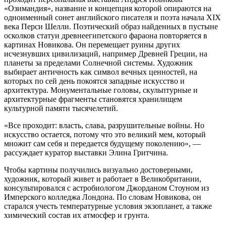
«Озимандия», название и концепция которой опираются на
одноименный сонет английского писателя и поэта начала XIX
века Перси Шелли. Поэтический образ найденных в пустыне
осколков статуи древнеегипетского фараона повторяется в
картинах Новикова. Он перемещает руины других
исчезнувших цивилизаций, например Древней Греции, на
планеты за пределами Солнечной системы. Художник
выбирает античность как символ вечных ценностей, на
которых по сей день покоятся западные искусство и
архитектура. Монументальные головы, скульптурные и
архитектурные фрагменты становятся хранилищем
культурной памяти тысячелетий.
«Все проходит: власть, слава, разрушительные войны. Но
искусство остается, потому что это великий мем, который
множит сам себя и передается будущему поколению», —
рассуждает куратор выставки Элина Гритчина.
Чтобы картины получились визуально достоверными,
художник, который живет и работает в Великобритании,
консультировался с астробиологом Джорданом Стоуном из
Имперского колледжа Лондона. По словам Новикова, он
старался учесть температурные условия экзопланет, а также
химический состав их атмосфер и грунта.