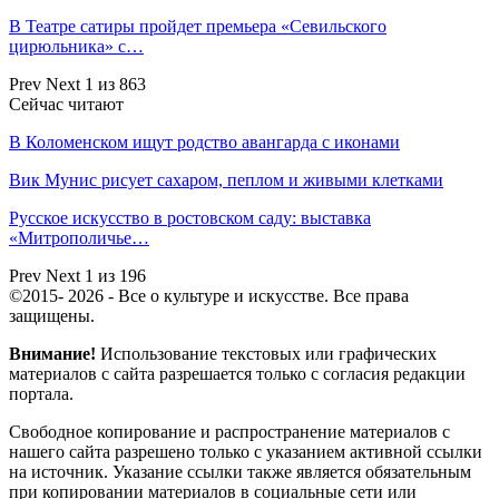
В Театре сатиры пройдет премьера «Севильского
цирюльника» с…
Prev
Next
1 из 863
Сейчас читают
В Коломенском ищут родство авангарда с иконами
Вик Мунис рисует сахаром, пеплом и живыми клетками
Русское искусство в ростовском саду: выставка
«Митрополичье…
Prev
Next
1 из 196
©2015- 2026 - Все о культуре и искусстве. Все права
защищены.
Внимание!
Использование текстовых или графических
материалов с сайта разрешается только c согласия редакции
портала.
Свободное копирование и распространение материалов с
нашего сайта разрешено только с указанием активной ссылки
на источник. Указание ссылки также является обязательным
при копировании материалов в социальные сети или