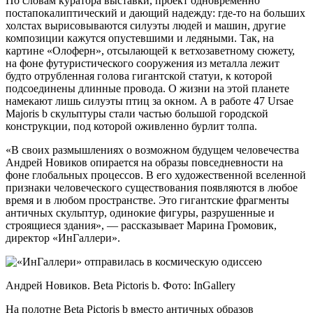
По словам куратора выставки, проект одновременно
постапокалиптический и дающий надежду: где-то на больших
холстах вырисовываются силуэты людей и машин, другие
композиции кажутся опустевшими и ледяными. Так, на
картине «Олоферн», отсылающей к ветхозаветному сюжету,
на фоне футуристического сооружения из металла лежит
будто отрубленная голова гигантской статуи, к которой
подсоединены длинные провода. О жизни на этой планете
намекают лишь силуэты птиц за окном. А в работе 47 Ursae
Majoris b скульптуры стали частью большой городской
конструкции, под которой оживленно бурлит толпа.
«В своих размышлениях о возможном будущем человечества
Андрей Новиков опирается на образы повседневности на
фоне глобальных процессов. В его художественной вселенной
признаки человеческого существования появляются в любое
время и в любом пространстве. Это гигантские фрагменты
античных скульптур, одинокие фигуры, разрушенные и
строящиеся здания», — рассказывает Марина Громовик,
директор «ИнГаллери».
Андрей Новиков. Beta Pictoris b. Фото: InGallery
На полотне Beta Pictoris b вместо античных образов