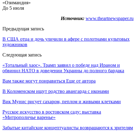
«Озимандия»
До 5 июля
Источник:
www.theartnewspaper.ru
Предыдущая запись
В США отца и дочь уличили в афере с полотнами культовых
художников
Следующая запись
«Тотальный хаос». Трамп заявил о победе над Ираном и
обвинил НАТО в доведении Украины до полного бардака
Вам также могут понравиться
Еще от автора
В Коломенском ищут родство авангарда с иконами
Вик Мунис рисует сахаром, пеплом и живыми клетками
Русское искусство в ростовском саду: выставка
«Митрополичье варенье»
Забытые китайские концептуалисты возвращаются к зрителям