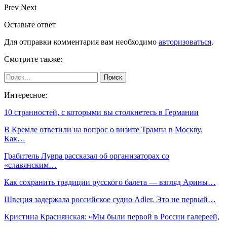
Prev
Next
Оставьте ответ
Для отправки комментария вам необходимо
авторизоваться
.
Смотрите также:
Интересное:
10 странностей, с которыми вы столкнетесь в Германии
В Кремле ответили на вопрос о визите Трампа в Москву.
Как…
Грабитель Лувра рассказал об организаторах со
«славянским…
Как сохранить традиции русского балета — взгляд Арины…
Швеция задержала российское судно Adler. Это не первый…
Кристина Краснянская: «Мы были первой в России галереей,
…