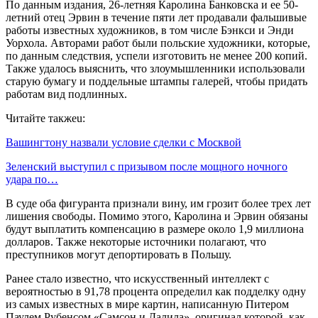
По данным издания, 26-летняя Каролина Банковска и ее 50-
летний отец Эрвин в течение пяти лет продавали фальшивые
работы известных художников, в том числе Бэнкси и Энди
Уорхола. Авторами работ были польские художники, которые,
по данным следствия, успели изготовить не менее 200 копий.
Также удалось выяснить, что злоумышленники использовали
старую бумагу и поддельные штампы галерей, чтобы придать
работам вид подлинных.
Читайте такжеu:
Вашингтону назвали условие сделки с Москвой
Зеленский выступил с призывом после мощного ночного
удара по…
В суде оба фигуранта признали вину, им грозит более трех лет
лишения свободы. Помимо этого, Каролина и Эрвин обязаны
будут выплатить компенсацию в размере около 1,9 миллиона
долларов. Также некоторые источники полагают, что
преступников могут депортировать в Польшу.
Ранее стало известно, что искусственный интеллект с
вероятностью в 91,78 процента определил как подделку одну
из самых известных в мире картин, написанную Питером
Паулем Рубенсом «Самсон и Далила», оригинал которой, как