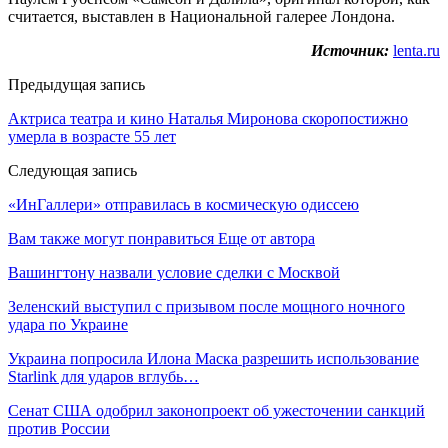
считается, выставлен в Национальной галерее Лондона.
Источник:
lenta.ru
Предыдущая запись
Актриса театра и кино Наталья Миронова скоропостижно
умерла в возрасте 55 лет
Следующая запись
«ИнГаллери» отправилась в космическую одиссею
Вам также могут понравиться
Еще от автора
Вашингтону назвали условие сделки с Москвой
Зеленский выступил с призывом после мощного ночного
удара по Украине
Украина попросила Илона Маска разрешить использование
Starlink для ударов вглубь…
Сенат США одобрил законопроект об ужесточении санкций
против России