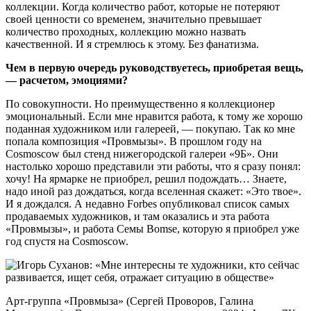
коллекции. Когда количество работ, которые не потеряют
своей ценности со временем, значительно превышает
количество проходных, коллекцию можно назвать
качественной. И я стремлюсь к этому. Без фанатизма.
Чем в первую очередь руководствуетесь, приобретая вещь,
— расчетом, эмоциями?
По совокупности. Но преимущественно я коллекционер
эмоциональный. Если мне нравится работа, к тому же хорошо
поданная художником или галереей, — покупаю. Так ко мне
попала композиция «Провмызы». В прошлом году на
Cosmoscow был стенд нижегородской галереи «9Б». Они
настолько хорошо представили эти работы, что я сразу понял:
хочу! На ярмарке не приобрел, решил подождать… Знаете,
надо иной раз дождаться, когда вселенная скажет: «Это твое».
И я дождался. А недавно Forbes опубликовал список самых
продаваемых художников, и там оказались и эта работа
«Провмызы», и работа Семы Bomse, которую я приобрел уже
год спустя на Cosmoscow.
Арт-группа «Провмыза» (Сергей Проворов, Галина