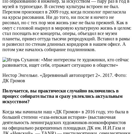
По образованию я инженер, за искусством — пару раз в год в
музей в турпоездке. В систему культуры встроен не был.
Перелом произошел в 2009 году, когда психолог пригласила
на курсы рисования. Ни до того, ни после я ничего не
рисовал, но с тех пор моя жизнь уже не была прежней. Как в
омут с головой нырнул в мировую культурную жизнь в целом:
стал посещать все концерты, оперы, объездил все музеи
планеты, привез оттуда тысячи репродукций. Вставил в рамы
и развесил по стенам длинных коридоров в нашем офисе. А
потом уже началось собирание подлинников.
Нестор Энгельке. «Деревянный автопортрет 2». 2017. Фото:
ДК Громов
Получается, вы практически случайно включились в
процесс собирательства и сразу увлеклись актуальным
искусством?
Когда мы начинали наш «ДК Громов» в 2016 году, это была в
большей степени «газа-невская история» (выставочная
деятельность ленинградских художников-нонконформистов
на официально разрешенных площадках ДК им. И.И.Газа и
ДК «Невский». — TANR) — шестидесятники, семидесятники,