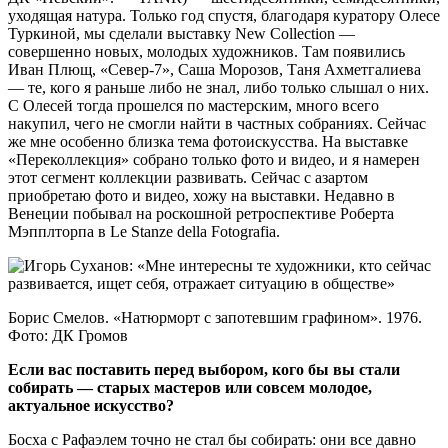
уходящая натура. Только год спустя, благодаря куратору Олесе
Туркиной, мы сделали выставку New Collection —
совершенно новых, молодых художников. Там появились
Иван Плющ, «Север-7», Саша Морозов, Таня Ахметгалиева
— те, кого я раньше либо не знал, либо только слышал о них.
С Олесей тогда прошелся по мастерским, много всего
накупил, чего не смогли найти в частных собраниях. Сейчас
же мне особенно близка тема фотоискусства. На выставке
«Переколлекция» собрано только фото и видео, и я намерен
этот сегмент коллекции развивать. Сейчас с азартом
приобретаю фото и видео, хожу на выставки. Недавно в
Венеции побывал на роскошной ретроспективе Роберта
Мэппл­торпа в Le Stanze della Fotografia.
Борис Смелов. «Натюрморт с запотевшим графином». 1976.
Фото: ДК Громов
Если вас поставить перед выбором, кого бы вы стали
собирать — старых мастеров или совсем молодое,
актуальное искусство?
Босха с Рафаэлем точно не стал бы собирать: они все давно