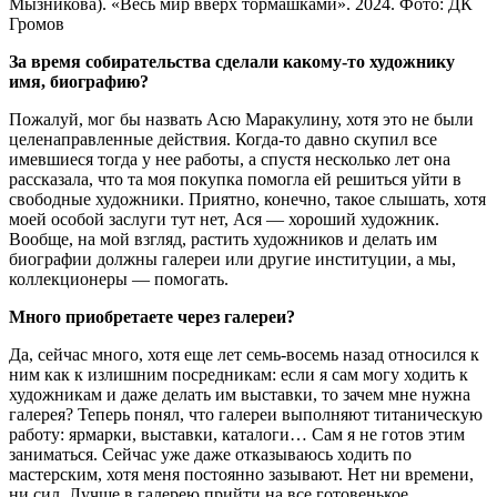
Мызникова). «Весь мир вверх тормашками». 2024. Фото: ДК
Громов
За время собирательства сделали какому-то художнику
имя, биографию?
Пожалуй, мог бы назвать Асю Маракулину, хотя это не были
целенаправленные действия. Когда-то давно скупил все
имевшиеся тогда у нее работы, а спустя несколько лет она
рассказала, что та моя покупка помогла ей решиться уйти в
свободные художники. Приятно, конечно, такое слышать, хотя
моей особой заслуги тут нет, Ася — хороший художник.
Вообще, на мой взгляд, растить художников и делать им
биографии должны галереи или другие институции, а мы,
коллекционеры — помогать.
Много приобретаете через галереи?
Да, сейчас много, хотя еще лет семь-восемь назад относился к
ним как к излишним посредникам: если я сам могу ходить к
художникам и даже делать им выставки, то зачем мне нужна
галерея? Теперь понял, что галереи выполняют титаническую
работу: ярмарки, выставки, каталоги… Сам я не готов этим
заниматься. Сейчас уже даже отказываюсь ходить по
мастерским, хотя меня постоянно зазывают. Нет ни времени,
ни сил. Лучше в галерею прийти на все готовенькое.