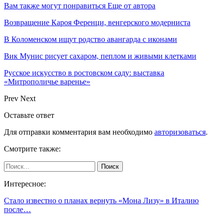
Вам также могут понравиться
Еще от автора
Возвращение Кароя Ференци, венгерского модерниста
В Коломенском ищут родство авангарда с иконами
Вик Мунис рисует сахаром, пеплом и живыми клетками
Русское искусство в ростовском саду: выставка
«Митрополичье варенье»
Prev
Next
Оставьте ответ
Для отправки комментария вам необходимо
авторизоваться
.
Смотрите также:
Интересное:
Стало известно о планах вернуть «Мона Лизу» в Италию
после…