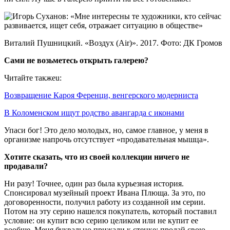
Виталий Пушницкий. «Воздух (Air)». 2017. Фото: ДК Громов
Сами не возьметесь открыть галерею?
Читайте такжеu:
Возвращение Кароя Ференци, венгерского модерниста
В Коломенском ищут родство авангарда с иконами
Упаси бог! Это дело молодых, но, самое главное, у меня в
организме напрочь отсутствует «продавательная мышца».
Хотите сказать, что из своей коллекции ничего не
продавали?
Ни разу! Точнее, один раз была курьезная история.
Спонсировал музейный проект Ивана Плюща. За это, по
договоренности, получил работу из созданной им серии.
Потом на эту серию нашелся покупатель, который поставил
условие: он купит всю серию целиком или не купит ее
вообще. Меня буквально прижали к стенке: продай свою