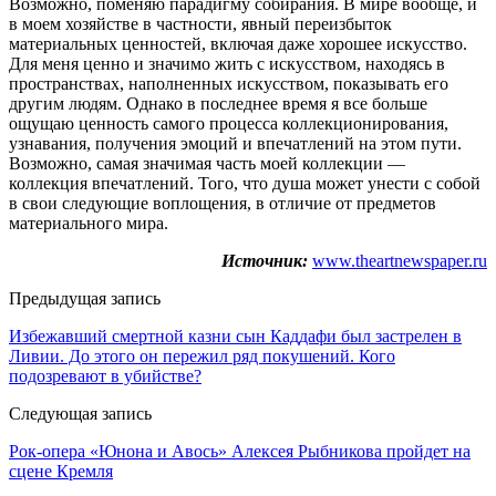
Возможно, поменяю парадигму собирания. В мире вообще, и
в моем хозяйстве в частности, явный переизбыток
материальных ценностей, включая даже хорошее искусство.
Для меня ценно и значимо жить с искусством, находясь в
пространствах, наполненных искусством, показывать его
другим людям. Однако в последнее время я все больше
ощущаю ценность самого процесса коллекционирования,
узнавания, получения эмоций и впечатлений на этом пути.
Возможно, самая значимая часть моей коллекции —
коллекция впечатлений. Того, что душа может унести с собой
в свои следующие воплощения, в отличие от предметов
материального мира.
Источник:
www.theartnewspaper.ru
Предыдущая запись
Избежавший смертной казни сын Каддафи был застрелен в
Ливии. До этого он пережил ряд покушений. Кого
подозревают в убийстве?
Следующая запись
Рок-опера «Юнона и Авось» Алексея Рыбникова пройдет на
сцене Кремля