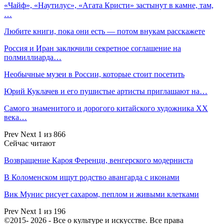
«Чайф», «Наутилус», «Агата Кристи» застынут в камне, там,
…
Любите книги, пока они есть — потом внукам расскажете
Россия и Иран заключили секретное соглашение на
полмиллиарда…
Необычные музеи в России, которые стоит посетить
Юрий Куклачев и его пушистые артисты приглашают на…
Самого знаменитого и дорогого китайского художника ХХ
века…
Prev
Next
1 из 866
Сейчас читают
Возвращение Кароя Ференци, венгерского модерниста
В Коломенском ищут родство авангарда с иконами
Вик Мунис рисует сахаром, пеплом и живыми клетками
Prev
Next
1 из 196
©2015- 2026 - Все о культуре и искусстве. Все права