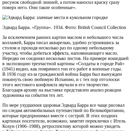
рисунок свободной линией, а потом наносил краску сразу
поверх него. Они такие особенные».
Эдвард Барра. «Группа». 1934. Фото: British Council Collection
За исключением ранних картин маслом и небольшого числа
коллажей, Барра писал акварелью, удобно устроившись за
столом и проходя несколько раз по одному небольшому
участку, чтобы добиться эффекта, напоминающего масло.
Нередко он соединял несколько листов. На примере вошедшей
в экспозицию трехчастной картины «Солдаты в городе Рай»
(1941) видно, как помрачнел тон его работ в военные годы.
В 1936 году из-за гражданской войны Барра был вынужден
покинуть свою любимую Испанию, и с тех пор отголоски
этого жестокого конфликта звучали в его творчестве.
Благодаря архиву на выставке представлен анализ реакции
художника на события тех лет.
По мере ухудшения здоровья Эдвард Барра все чаще рисовал
по следам автомобильных путешествий по Великобритании,
которые предпринимал вместе с сестрой. В этих поздних
картинах посетители, возможно, заметят переклички с Итель
Кохун (1906–1988), ретроспективу которой можно увидеть