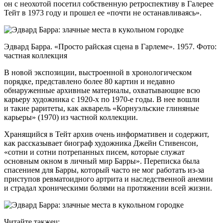
он с неохотой посетил собственную ретроспективу в Галерее
Тейт в 1973 году и прошел ее «почти не останавливаясь».
Эдвард Барра. «Просто райская сцена в Гарлеме». 1957. Фото:
частная коллекция
В новой экспозиции, выстроенной в хронологическом
порядке, представлено более 80 картин и недавно
обнаруженные архивные материалы, охватывающие всю
карьеру художника с 1920-х по 1970-е годы. В нее вошли
и такие раритеты, как акварель «Корнуэльские глиняные
карьеры» (1970) из частной коллекции.
Хранящийся в Тейт архив очень информативен и содержит,
как рассказывает биограф художника Джейн Стивенсон,
«сотни и сотни потрепанных писем, которые служат
основным окном в личный мир Барры». Переписка была
спасением для Барры, который часто не мог работать из-за
приступов ревматоидного артрита и наследственной анемии
и страдал хроническими болями на протяжении всей жизни.
Читайте такжеu: