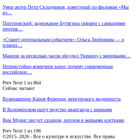
Умер актер Петр Складчиков, известный по фильмам «Мы
из…
Пиотровский: задержание Бутягина связано с санкциями
против…
«Станет центральным событием»: Ольга Любимова — о
планах…
Макрон за несколько часов обсудил Украину с мировыми…
Непристойно комичное кино: почему современные
российские…
Prev
Next
1 из 864
Сейчас читают
Возвращение Кароя Ференци, венгерского модерниста
В Коломенском ищут родство авангарда с иконами
Вик Мунис рисует сахаром, пеплом и живыми клетками
Prev
Next
1 из 196
©2015- 2026 - Все о культуре и искусстве. Все права