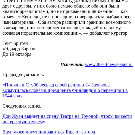
в Тейт по тому же билету. Хотя художники не были знакомы
друг с другом, у них было немало общего: оба они были
квазисюрреаллистами, но не примыкали к движению — как
отмечает Кеннеди, не в последнюю очередь из-за выбранного
ими материала. «Оба автора расширили границы возможного
в акварели, они экспериментировали, каждый по-своему,
создавая поразительные композиции», — добавляет куратор.
Тейт Бритен
«Эдвард Барра»
До 19 октября
Источник:
www.theartnewspaper.ru
Предыдущая запись
«Понял ли Стубб весь ад своей реплики?» Захарова
возмутилась словами президента Финляндии о перемирии в
1944 году
Следующая запись
Дон Жуан выйдет на сцену Театра на Трубной, чтобы вывести
интересную теорему
Вам также могут понравиться
Еще от автора