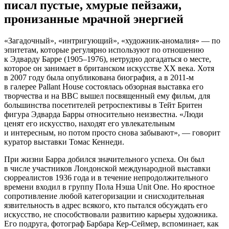
писал пустые, хмурые пейзажи,
пронизанные мрачной энергией
«Загадочный», «интригующий», «художник-аномалия» — по
эпитетам, которые регулярно используют по отношению
к Эдварду Барре (1905–1976), нетрудно догадаться о месте,
которое он занимает в британском искусстве ХХ века. Хотя
в 2007 году была опубликована биография, а в 2011-м
в галерее Pallant House состоялась обзорная выставка его
творчества и на BBC вышел посвященный ему фильм, для
большинства посетителей ретроспективы в Тейт Бритен
фигура Эдварда Барры относительно неизвестна. «Люди
ценят его искусство, находят его увлекательным
и интересным, но потом просто снова забывают», — говорит
куратор выставки Томас Кеннеди.
При жизни Барра добился значительного успеха. Он был
в числе участников Лондонской международной выставки
сюрреалистов 1936 года и в течение непродолжительного
времени входил в группу Пола Нэша Unit One. Но яростное
сопротивление любой категоризации и снисходительная
язвительность в адрес всякого, кто пытался обсуждать его
искусство, не способствовали развитию карьеры художника.
Его подруга, фотограф Барбара Кер-Сеймер, вспоминает, как