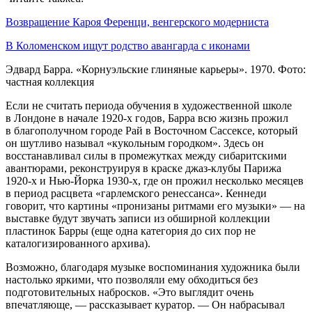
Возвращение Кароя Ференци, венгерского модерниста
В Коломенском ищут родство авангарда с иконами
Эдвард Барра. «Корнуэльские глиняные карьеры». 1970. Фото:
частная коллекция
Если не считать периода обучения в художественной школе
в Лондоне в начале 1920-х годов, Барра всю жизнь прожил
в благополучном городе Рай в Восточном Сассексе, который
он шутливо называл «кукольным городком». Здесь он
восстанавливал силы в промежутках между сибаритскими
авантюрами, реконструируя в краске джаз-клубы Парижа
1920-х и Нью-Йорка 1930-х, где он прожил несколько месяцев
в период расцвета «гарлемского ренессанса». Кеннеди
говорит, что картины «пронизаны ритмами его музыки» — на
выставке будут звучать записи из обширной коллекции
пластинок Барры (еще одна категория до сих пор не
каталогизированного архива).
Возможно, благодаря музыке воспоминания художника были
настолько яркими, что позволяли ему обходиться без
подготовительных набросков. «Это выглядит очень
впечатляюще, — рассказывает куратор. — Он набрасывал