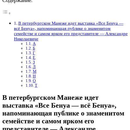
Содержание:
В петербургском Манеже идет выставка «Все Бенуа —
всё Бенуа», напоминающая публике о знаменитом
семействе и самом ярком его представителе — Александре
Николаевиче
А
Б
Г
Е
З
Л
М
Н
О
Т
В петербургском Манеже идет
выставка «Все Бенуа — всё Бенуа»,
напоминающая публике о знаменитом
семействе и самом ярком его
представителе — Александре