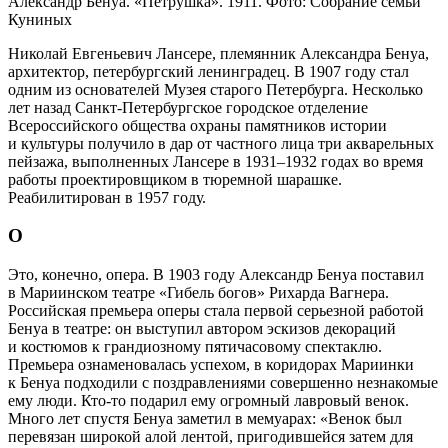
Александр Бенуа. «Петрушка». 1911. Фото: Собрание семьи
Куниных
Николай Евгеньевич Лансере, племянник Александра Бенуа,
архитектор, петербургский ленинградец. В 1907 году стал
одним из основателей Музея старого Петербурга. Несколько
лет назад Санкт-Петербургское городское отделение
Всероссийского общества охраны памятников истории
и культуры получило в дар от частного лица три акварельных
пейзажа, выполненных Лансере в 1931–1932 годах во время
работы проектировщиком в тюремной шарашке.
Реабилитирован в 1957 году.
О
Это, конечно, опера. В 1903 году Александр Бенуа поставил
в Мариинском театре «Гибель богов» Рихарда Вагнера.
Российская премьера оперы стала первой серьезной работой
Бенуа в театре: он выступил автором эскизов декораций
и костюмов к грандиозному пятичасовому спектаклю.
Премьера ознаменовалась успехом, в коридорах Мариинки
к Бенуа подходили с поздравлениями совершенно незнакомые
ему люди. Кто-то подарил ему огромный лавровый венок.
Много лет спустя Бенуа заметил в мемуарах: «Венок был
перевязан широкой алой лентой, пригодившейся затем для