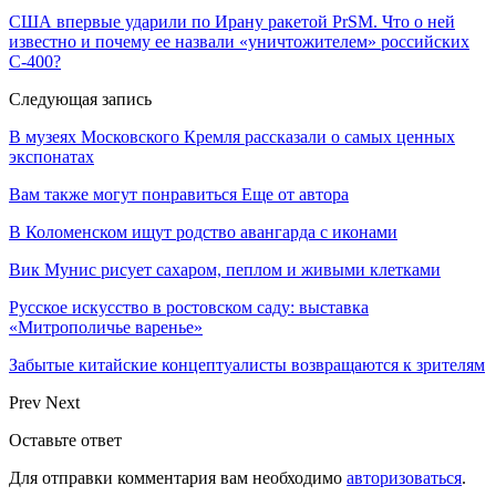
США впервые ударили по Ирану ракетой PrSM. Что о ней
известно и почему ее назвали «уничтожителем» российских
С-400?
Следующая запись
В музеях Московского Кремля рассказали о самых ценных
экспонатах
Вам также могут понравиться
Еще от автора
В Коломенском ищут родство авангарда с иконами
Вик Мунис рисует сахаром, пеплом и живыми клетками
Русское искусство в ростовском саду: выставка
«Митрополичье варенье»
Забытые китайские концептуалисты возвращаются к зрителям
Prev
Next
Оставьте ответ
Для отправки комментария вам необходимо
авторизоваться
.