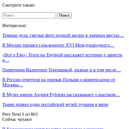
Смотрите также:
Интересное:
Темные дела: смелые фото ночной жизни в злачных местах…
В Москве прошел гала-концерт XVI Международного…
«Всё о Еве»: Театр на Трубной расскажет историю о зависти
и…
Памятники Валентине Терешковой, разные и в том числе…
В России ответили на призыв Польши о компенсации от
Москвы…
В Музее имени Андрея Рублева рассказывают о высоком…
Трамп назвал один российский музей лучшим в мире
Prev
Next
1 из 863
Сейчас читают