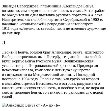
Зинаида Серебрякова, племянница Александра Бенуа,
возможно, самая чувственная личность в семье. Без ее работ
не обходится ни одна выставка русского портрета ХХ века.
Наш зритель как полюбил картины Серебряковой в 1960-е,
начиная с «огоньковской» репродукции автопортрета
1911 года
«Девушка со свечой»
, так и не изменяет художнице
до сих пор.
Л
Леонтий Бенуа, родной брат Александра Бенуа, архитектор.
Выбор построенных им в Петербурге зданий — на любой
вкус: Корпус Бенуа Русского музея, Великокняжеская
усыпальница в Петропавловской крепости, Придворная
певческая капелла, комплекс Института акушерства
и гинекологии на Менделеевской линии… Последний
построен в 1904 году. Споры о том, как грубо он вторгся
в ансамбль стрелки Васильевского острова, разрушив его
классицистическую стройность, и вообще о том, не пора ли
снести творение Бенуа, то утихают, то разгораются с новой
силой.