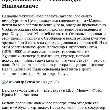
Николаевиче
Название межмузейного проекта, заявленного санкт-
петербургским Центральным выставочным залом «Манеж»
почти на всю первую половину года, заведомо провокативно.
Чтобы рассказать обо всех представителях разветвленного
рода Бенуа, и пяти Манежей не хватит. Основные персонажи
этой фамилии связаны с Серебряным веком русской культуры,
чрезвычайно богатым на ярких, выдающихся личностей. И на
этом ослепительном фоне Александр Николаевич Бенуа
(1870–1960) затмевал если не всех, то очень многих.
Художник, сценограф, публицист, куратор, историк
искусства — иногда даже кажется, что «всё Бенуа» — это он
один. Это, конечно, не так, но у автора концепции выставки
Павла Каплевича были основания поставить в центр
экспозиции именно Александра Бенуа.
Выставка «Все Бенуа — всё Бенуа» в ЦВЗ «Манеж». Фото:
Ирина Колпачникова
Больше половины манежного пространства отведено его
книге «Азбука в картинах». Павел Каплевич и его сокуратор