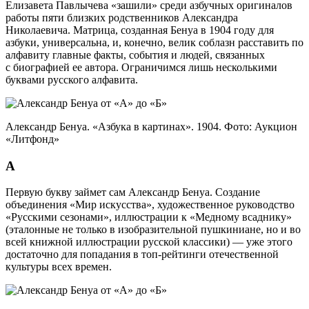
Елизавета Павлычева «зашили» среди азбучных оригиналов
работы пяти близких родственников Александра
Николаевича. Матрица, созданная Бенуа в 1904 году для
азбуки, универсальна, и, конечно, велик соблазн расставить по
алфавиту главные факты, события и людей, связанных
с биографией ее автора. Ограничимся лишь несколькими
буквами русского алфавита.
Александр Бенуа. «Азбука в картинах». 1904. Фото: Аукцион
«Литфонд»
А
Первую букву займет сам Александр Бенуа. Создание
объединения «Мир искусства», художественное руководство
«Русскими сезонами», иллюстрации к «Медному всаднику»
(эталонные не только в изобразительной пушкиниане, но и во
всей книжной иллюстрации русской классики) — уже этого
достаточно для попадания в топ-рейтинги отечественной
культуры всех времен.