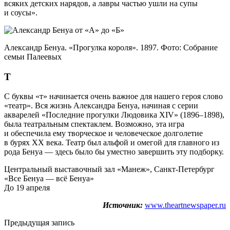
всяких детских нарядов, а лавры частью ушли на супы
и соусы».
Александр Бенуа. «Прогулка короля». 1897. Фото: Собрание
семьи Палеевых
Т
С буквы «т» начинается очень важное для нашего героя слово
«театр». Вся жизнь Александра Бенуа, начиная с серии
акварелей «Последние прогулки Людовика XIV» (1896–1898),
была театральным спектаклем. Возможно, эта игра
и обеспечила ему творческое и человеческое долголетие
в бурях ХХ века. Театр был альфой и омегой для главного из
рода Бенуа — здесь было бы уместно завершить эту подборку.
Центральный выставочный зал «Манеж», Санкт-Петербург
«Все Бенуа — всё Бенуа»
До 19 апреля
Источник:
www.theartnewspaper.ru
Предыдущая запись