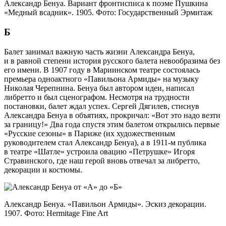
Александр Бенуа. Вариант фронтисписа к поэме Пушкина
«Медный всадник». 1905. Фото: Государственный Эрмитаж
Б
Балет занимал важную часть жизни Александра Бенуа,
и в равной степени история русского балета невообразима без
его имени. В 1907 году в Мариинском театре состоялась
премьера одноактного «Павильона Армиды» на музыку
Николая Черепнина. Бенуа был автором идеи, написал
либретто и был сценографом. Несмотря на трудности
постановки, балет ждал успех. Сергей Дягилев, стиснув
Александра Бенуа в объя­тиях, прокричал: «Вот это надо везти
за границу!» Два года спустя этим балетом открылись первые
«Русские сезоны» в Париже (их художественным
руководителем стал Александр Бенуа), а в 1911-м публика
в театре «Шатле» устроила овацию «Петрушке» Игоря
Стравинского, где наш герой вновь отвечал за либретто,
декорации и костюмы.
Александр Бенуа. «Павильон Армиды». Эскиз декорации.
1907. Фото: Hermitage Fine Art