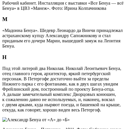
Рабочий кабинет. Инсталляция с выставки «Все Бенуа — всё
Бенуа» в ЦВЗ «Манеж». Фото: Ирина Колпачникова
М
«Мадонна Бенуа». Шедевр Леонардо да Винчи принадлежал
астраханскому купцу Александру Сапожникову и стал
приданым его дочери Марии, вышедшей замуж на Леонтия
Бенуа.
Н
Под этой литерой два Николая. Николай Леонтьевич Бенуа,
отец главного героя, архитектор, яркий петербургский
персонаж. В Петергофе достаточно выйти за пределы
Нижнего парка с его фонтанами, как в двух шагах увидим
Фрейлинский дом, построенный по проекту Бенуа-отца.
А дальше замечательный комплекс Дворцовых конюшен,
к сожалению давно не используемых, и, наконец, вокзал
с двумя арками, куда ныряют поезда, и башенкой на крыше,
откуда, как говорят, хорошо виден весь Петергоф.