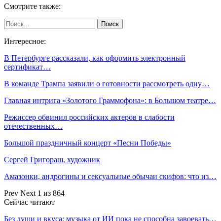
Смотрите также:
Интересное:
В Петербурге рассказали, как оформить электронный
сертификат…
В команде Трампа заявили о готовности рассмотреть одну…
Главная интрига «Золотого Граммофона»: в Большом театре…
Режиссер обвинил российских актеров в слабости
отечественных…
Большой праздничный концерт «Песни Победы»
Сергей Григораш, художник
Амазонки, андрогины и сексуальные обычаи скифов: что из…
Prev
Next
1 из 864
Сейчас читают
Без души и вкуса: музыка от ИИ пока не способна завоевать…