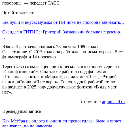
похороны, — передает ТАСС.
Читайте такжеu:
Без души и вкуса: музыка от ИИ пока не способна завоевать…
Скандал в ГИТИСе: Григорий Заславский больше не ректор.
…
Юлия Терентьева родилась 28 августа 1980 года в
Севастополе. С 2015 года она работала в кинематографе. В ее
фильмографии 14 проектов.
Терентьева создала сценарии к нескольким сезонам сериала
«Склифосовский». Она также работала над фильмами
«Письма с фронта» и «Марли», сериалами «Пес», «Второй
шанс», «Свои», «Я не верю». Ее последней работой стало
вышедшее в 2025 году драматическое фэнтези «В аду мест
нет».
Источник:
argumenti.ru
Предыдущая запись
Как Мстёра из оплота иконописи превратилась было в оплот
авангарда, но не навсегда