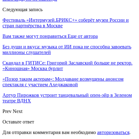
Следующая запись
Фестиваль «Интермузей.БРИКС+» соберёт музеи России и
стран партнёрства в Москве
Вам также могут понравиться
Еще от автора
Без души и вкуса: музыка от ИИ пока не способна завоевать
миллионы слушателей
Скандал в ГИТИСе: Григорий Заславский больше не ректор.
«Киношная» Москва бурлит
«Позор таким актерам»: Молдаване возмущены анонсом
спектакля с участием Ахеджаковой
Артур Пирожков устроит танцевальный опен-эйр в Зеленом
театре ВДНХ
Prev
Next
Оставьте ответ
Для отправки комментария вам необходимо
авторизоваться
.