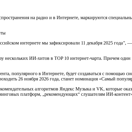
аспространения на радио и в Интернете, маркируются специальн
сийском интернете мы зафиксировали 11 декабря 2025 года
"
, —
сразу нескольких ИИ-хитов в TOP 10 интернет-чарта. Причем од
нтента, популярного в Интернете, будет создаваться с помощью 
роходить 26 ноября 2026 года, станет номинация «Самый попул
рекомендательных алгоритмов Яндекс Музыка и VK, которые ока
иминговых платформ, „рекомендующих“ слушателям ИИ-контент