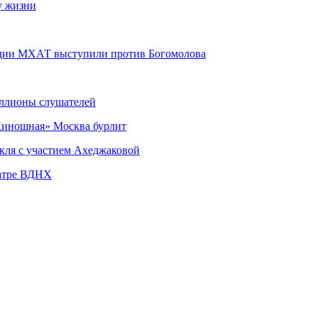
у жизни
удии МХАТ выступили против Богомолова
миллионы слушателей
«Киношная» Москва бурлит
кля с участием Ахеджаковой
еатре ВДНХ