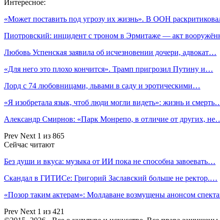
Интересное:
«Может поставить под угрозу их жизнь». В ООН раскритиков
Пиотровский: инцидент с троном в Эрмитаже — акт вооружё
Любовь Успенская заявила об исчезновении дочери, адвокат…
«Для него это плохо кончится». Трамп пригрозил Путину и…
Лорд с 74 любовницами, львами в саду и эротическими…
«Я изобретала язык, чтоб люди могли видеть»: жизнь и смерть
Александр Смирнов: «Парк Монрепо, в отличие от других, не
Prev
Next
1 из 865
Сейчас читают
Без души и вкуса: музыка от ИИ пока не способна завоевать…
Скандал в ГИТИСе: Григорий Заславский больше не ректор.…
«Позор таким актерам»: Молдаване возмущены анонсом спект
Prev
Next
1 из 421