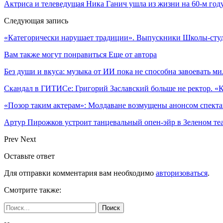
Актриса и телеведущая Ника Ганич ушла из жизни на 60-м год
Следующая запись
«Категорически нарушает традиции». Выпускники Школы-ст
Вам также могут понравиться
Еще от автора
Без души и вкуса: музыка от ИИ пока не способна завоевать 
Скандал в ГИТИСе: Григорий Заславский больше не ректор. 
«Позор таким актерам»: Молдаване возмущены анонсом спекта
Артур Пирожков устроит танцевальный опен-эйр в Зеленом т
Prev
Next
Оставьте ответ
Для отправки комментария вам необходимо
авторизоваться
.
Смотрите также: