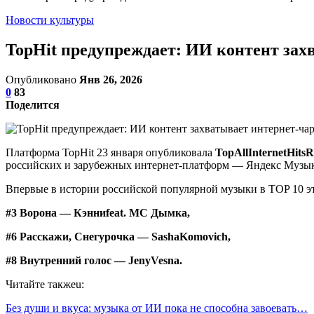
Новости культуры
TopHit предупреждает: ИИ контент зах
Опубликовано
Янв 26, 2026
0
83
Поделится
Платформа TopHit 23 января опубликовала
TopAllInternetHits
российских и зарубежных интернет-платформ — Яндекс Музыка,
Впервые в истории российской популярной музыки в TOP 10 эт
#3 Ворона — Кэнниfeat. МС Дымка,
#6 Расскажи, Снегурочка — SashaKomovich,
#8 Внутренний голос — JenyVesna.
Читайте такжеu:
Без души и вкуса: музыка от ИИ пока не способна завоевать…