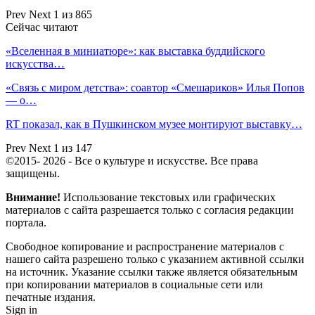
Prev
Next
1 из 865
Сейчас читают
«Вселенная в миниатюре»: как выставка буддийского
искусства…
«Связь с миром детства»: соавтор «Смешариков» Илья Попов
— о…
RT показал, как в Пушкинском музее монтируют выставку…
Prev
Next
1 из 147
©2015- 2026 - Все о культуре и искусстве. Все права
защищены.
Внимание!
Использование текстовых или графических
материалов с сайта разрешается только c согласия редакции
портала.
Свободное копирование и распространение материалов с
нашего сайта разрешено только с указанием активной ссылки
на источник. Указание ссылки также является обязательным
при копировании материалов в социальные сети или
печатные издания.
Sign in