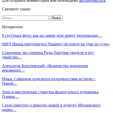
Для отправки комментария вам необходимо
авторизоваться
.
Смотрите также:
Интересное:
8 грустных фото: как на самом деле живут диснеевские…
МИД Ирана предупредил Украину об ответе на удар по судну
Соратники экс-спикера Рады Парубия увидели в его
убийстве…
Александр Киселевский: «Количество аукционов
неизменно…
Никас Сафронов поделился подробностями встречи с
Папой…
Тени и мистические существа французского художника
Оливье…
Стало известно о приезде скорой к худруку Московского
цирка…