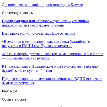
Древнегреческий миф под рок покажут в Кремле
Следующая запись
Принц Рандиан или «Человек-гусеница»- успешный
цирковой артист без рук, ног и имени
Вам также могут понравиться
Еще от автора
«Вселенная в миниатюре»: как выставка буддийского
искусства в ГМИИ им. Пушкина ломает…
«Связь с миром детства»: соавтор «Смешариков» Илья Попов
— о дизайнерских игрушках,…
RT показал, как в Пушкинском музее монтируют выставку
буддийского искусства России
Под рёв моторов и шелест киноплёнки: как ВДНХ встречает
87-й день рождения
Prev
Next
Оставьте ответ