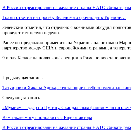
В России отреагировали на желание страны НАТО сбивать ра
Трамп ответил на просьбу Зеленского срочно дать Украине…
Зеленский отметил, что отдельно с военными обсудил подгото
проведет там целую неделю.
Ранее он предложил применить на Украине аналог плана Марша
партнерство между США и европейскими странами, а теперь то
9 июля Келлог на полях конференции в Риме по восстановлени
Предыдущая запись
Татуировки Хакана Адика, сочетающие в себе знаменитые кар
Следующая запись
«Мумия» — удар по Путину. Скандальным фильмом антисоветч
Вам также могут понравиться
Еще от автора
В России отреагировали на желание страны НАТО сбивать рак