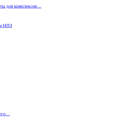
кеты для комплексов…
ом НПЗ
 его…