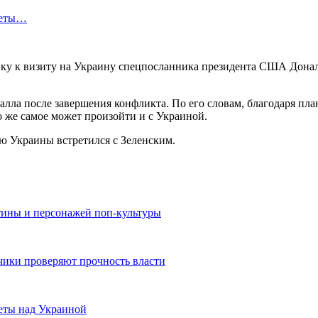
кеты…
вку к визиту на Украину спецпосланника президента США Донал
лла после завершения конфликта. По его словам, благодаря пл
 же самое может произойти и с Украиной.
ю Украины встретился с Зеленским.
тины и персонажей поп-культуры
ики проверяют прочность власти
еты над Украиной