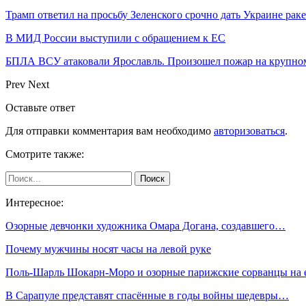
Трамп ответил на просьбу Зеленского срочно дать Украине ра
В МИД России выступили с обращением к ЕС
БПЛА ВСУ атаковали Ярославль. Произошел пожар на крупн
Prev
Next
Оставьте ответ
Для отправки комментария вам необходимо
авторизоваться
.
Смотрите также:
Интересное:
Озорные девчонки художника Омара Догана, создавшего…
Почему мужчины носят часы на левой руке
Поль-Шарль Шокарн-Моро и озорные парижские сорванцы на
В Сарапуле представят спасённые в годы войны шедевры…