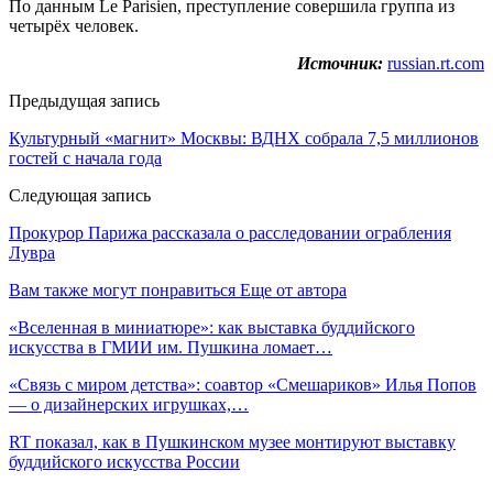
По данным Le Parisien, преступление совершила группа из
четырёх человек.
Источник:
russian.rt.com
Предыдущая запись
Культурный «магнит» Москвы: ВДНХ собрала 7,5 миллионов
гостей с начала года
Следующая запись
Прокурор Парижа рассказала о расследовании ограбления
Лувра
Вам также могут понравиться
Еще от автора
«Вселенная в миниатюре»: как выставка буддийского
искусства в ГМИИ им. Пушкина ломает…
«Связь с миром детства»: соавтор «Смешариков» Илья Попов
— о дизайнерских игрушках,…
RT показал, как в Пушкинском музее монтируют выставку
буддийского искусства России