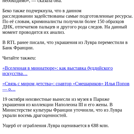
необходимо», — сказала она.
Беко также подчеркнула, что в данном
расследовании задействованы самые подготовленные ресурсы.
По её словам, криминалисты получили более 150 образцов
ДНК, отпечатков пальцев и другого рода следов. На данный
момент проводится их анализ.
В RTL ранее писали, что украшения из Лувра переместили в
Банк Франции.
Читайте такжеu:
«Вселенная в миниатюре»: как выставка буддийского
искусства…
«Связь с миром детства»: соавтор «Смешариков» Илья Попов
— о…
19 октября неизвестные вынесли из музея в Париже
украшения из коллекции Наполеона III и его жены. В
Министерстве культуры Франции уточнили, что из Лувра
украли восемь драгоценностей.
Ущерб от ограбления Лувра оценивается в €88 млн.