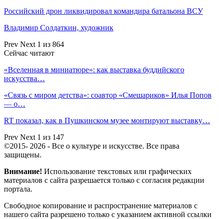
Российский дрон ликвидировал командира батальона ВСУ
Владимир Солдаткин, художник
Prev
Next
1 из 864
Сейчас читают
«Вселенная в миниатюре»: как выставка буддийского
искусства…
«Связь с миром детства»: соавтор «Смешариков» Илья Попов
— о…
RT показал, как в Пушкинском музее монтируют выставку…
Prev
Next
1 из 147
©2015- 2026 - Все о культуре и искусстве. Все права
защищены.
Внимание!
Использование текстовых или графических
материалов с сайта разрешается только c согласия редакции
портала.
Свободное копирование и распространение материалов с
нашего сайта разрешено только с указанием активной ссылки